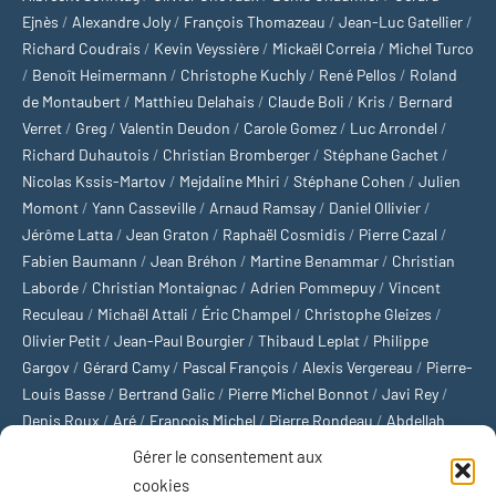
Ejnès
/
Alexandre Joly
/
François Thomazeau
/
Jean-Luc Gatellier
/
Richard Coudrais
/
Kevin Veyssière
/
Mickaël Correia
/
Michel Turco
/
Benoît Heimermann
/
Christophe Kuchly
/
René Pellos
/
Roland
de Montaubert
/
Matthieu Delahais
/
Claude Boli
/
Kris
/
Bernard
Verret
/
Greg
/
Valentin Deudon
/
Carole Gomez
/
Luc Arrondel
/
Richard Duhautois
/
Christian Bromberger
/
Stéphane Gachet
/
Nicolas Kssis-Martov
/
Mejdaline Mhiri
/
Stéphane Cohen
/
Julien
Momont
/
Yann Casseville
/
Arnaud Ramsay
/
Daniel Ollivier
/
Jérôme Latta
/
Jean Graton
/
Raphaël Cosmidis
/
Pierre Cazal
/
Fabien Baumann
/
Jean Bréhon
/
Martine Benammar
/
Christian
Laborde
/
Christian Montaignac
/
Adrien Pommepuy
/
Vincent
Reculeau
/
Michaël Attali
/
Éric Champel
/
Christophe Gleizes
/
Olivier Petit
/
Jean-Paul Bourgier
/
Thibaud Leplat
/
Philippe
Gargov
/
Gérard Camy
/
Pascal François
/
Alexis Vergereau
/
Pierre-
Louis Basse
/
Bertrand Galic
/
Pierre Michel Bonnot
/
Javi Rey
/
Denis Roux
/
Aré
/
François Michel
/
Pierre Rondeau
/
Abdellah
Boulma
/
Michaël Delépine
/
Stéphane Mourlane
/
Sébastien
Gérer le consentement aux
Thibault
/
Yvan Gastaut
/
Xavier Breuil
/
Marcelin Chamoin
/
cookies