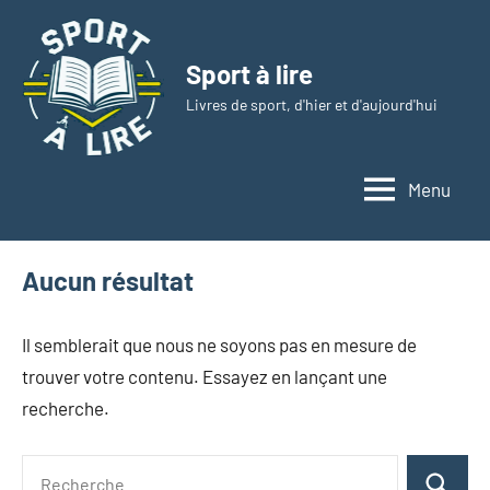
Aller
au
Sport à lire
contenu
Livres de sport, d'hier et d'aujourd'hui
Menu
Aucun résultat
Il semblerait que nous ne soyons pas en mesure de
trouver votre contenu. Essayez en lançant une
recherche.
Recherche