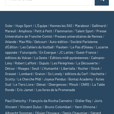
Recherch
pour :
Solar
/
Hugo Sport
/
L’Équipe
/
Kennes les 3AS
/
Marabout
/
Gallimard
/
Mareuil
/
Amphora
/
Petit à Petit
/
Flammarion
/
Talent Sport
/
Presse
Universitaire de Franche-Comté
/
Presses universitaires de Rennes
/
Atlande
/
Max Milo
/
Delcourt
/
Auto-édition
/
Société Parisienne
d'Édition
/
Les Cahiers du football
/
Paulsen
/
Le Pas d’Oiseau
/
Lucarne
opposée
/
Futuropolis
/
En Exergue
/
JC Lattès
/
Ouest-France
/
éditions du Volcan
/
La Geste
/
Éditions midi-pyrénéennes
/
Calmann-
Lévy
/
Robert Laffont
/
Dupuis
/
Les Pérégrines
/
La Découverte
/
Détour
/
Rivages
/
Seuil
/
L'Humanité
/
Libertalia
/
Rocher
/
Stock
/
Grasset
/
Lombard
/
Graton
/
So Lonely
/
éditions du Cerf
/
Hachette
/
Scotty
/
Le Cherche Midi
/
Joyeux Pendus
/
Bontaz Academy
/
Actes
Sud
/
Le Tiers Livre
/
Glénat
/
Divergences
/
Minuit
/
CNRS
/
La Table
Ronde
/
Eric Jamet
/
Les livres de la Promenade
Paul Dietschy
/
François da Rocha Carneiro
/
Didier Rey
/
Joris
Vincent
/
Vincent Duluc
/
Bruno Colombari
/
Yann Ohnona
/
Albrecht Sonntag
/
Olivier Chovaux
/
Denis Chaumier
/
Gérard