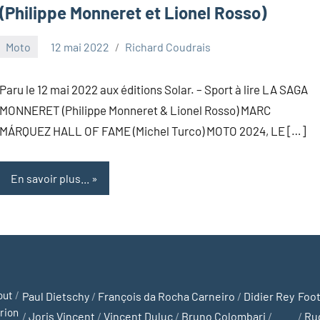
(Philippe Monneret et Lionel Rosso)
Moto
12 mai 2022
Richard Coudrais
Paru le 12 mai 2022 aux éditions Solar. – Sport à lire LA SAGA
MONNERET (Philippe Monneret & Lionel Rosso) MARC
MÁRQUEZ HALL OF FAME (Michel Turco) MOTO 2024, LE […]
En savoir plus...
out
/
Paul Dietschy
/
François da Rocha Carneiro
/
Didier Rey
Foot
rion
/
Joris Vincent
/
Vincent Duluc
/
Bruno Colombari
/
/
Ru