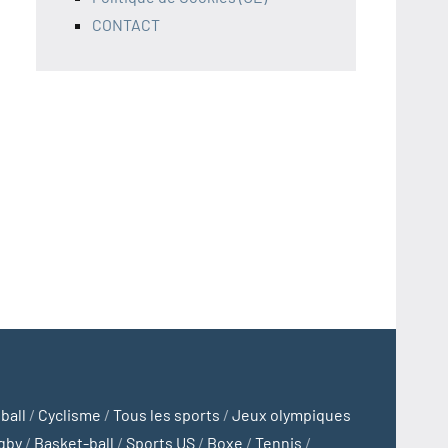
CONTACT
ball
/
Cyclisme
/
Tous les sports
/
Jeux olympiques
gby
/
Basket-ball
/
Sports US
/
Boxe
/
Tennis
/