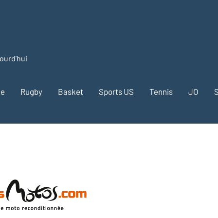
jourd'hui
me
Rugby
Basket
Sports US
Tennis
JO
S