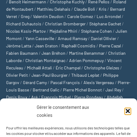
/
Benoît Heimermann
/
Christophe Kuchly
/
René Pellos
/
Roland
de Montaubert
/
Matthieu Delahais
/
Claude Boli
/
Kris
/
Bernard
Verret
/
Greg
/
Valentin Deudon
/
Carole Gomez
/
Luc Arrondel
/
Richard Duhautois
/
Christian Bromberger
/
Stéphane Gachet
/
Nicolas Kssis-Martov
/
Mejdaline Mhiri
/
Stéphane Cohen
/
Julien
Momont
/
Yann Casseville
/
Arnaud Ramsay
/
Daniel Ollivier
/
Jérôme Latta
/
Jean Graton
/
Raphaël Cosmidis
/
Pierre Cazal
/
Fabien Baumann
/
Jean Bréhon
/
Martine Benammar
/
Christian
Laborde
/
Christian Montaignac
/
Adrien Pommepuy
/
Vincent
Reculeau
/
Michaël Attali
/
Éric Champel
/
Christophe Gleizes
/
Olivier Petit
/
Jean-Paul Bourgier
/
Thibaud Leplat
/
Philippe
Gargov
/
Gérard Camy
/
Pascal François
/
Alexis Vergereau
/
Pierre-
Louis Basse
/
Bertrand Galic
/
Pierre Michel Bonnot
/
Javi Rey
/
Denis Roux
/
Aré
/
François Michel
/
Pierre Rondeau
/
Abdellah
Boulma
/
Michaël Delépine
/
Stéphane Mourlane
/
Sébastien
Gérer le consentement aux
Thibault
/
Yvan Gastaut
/
Xavier Breuil
/
Marcelin Chamoin
/
cookies
Philippe Tétart
Pour offrir les meilleures expériences, nous utilisons des technologies telles que
Football
/
Cyclisme
/
Tous les sports
/
Jeux olympiques
/
Rugby
/
les cookies pour stocker et/ou accéder aux informations des appareils. Le fait de