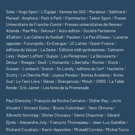
Solar
/
Hugo Sport
/
L’Équipe
/
Kennes les 3AS
/
Marabout
/
Gallimard
/
Mareuil
/
Amphora
/
Petit à Petit
/
Flammarion
/
Talent Sport
/
Presse
Universitaire de Franche-Comté
/
Presses universitaires de Rennes
/
Atlande
/
Max Milo
/
Delcourt
/
Auto-édition
/
Société Parisienne
d'Édition
/
Les Cahiers du football
/
Paulsen
/
Le Pas d’Oiseau
/
Lucarne
opposée
/
Futuropolis
/
En Exergue
/
JC Lattès
/
Ouest-France
/
éditions du Volcan
/
La Geste
/
Éditions midi-pyrénéennes
/
Calmann-
Lévy
/
Robert Laffont
/
Dupuis
/
Les Pérégrines
/
La Découverte
/
Détour
/
Rivages
/
Seuil
/
L'Humanité
/
Libertalia
/
Rocher
/
Stock
/
Grasset
/
Lombard
/
Graton
/
So Lonely
/
éditions du Cerf
/
Hachette
/
Scotty
/
Le Cherche Midi
/
Joyeux Pendus
/
Bontaz Academy
/
Actes
Sud
/
Le Tiers Livre
/
Glénat
/
Divergences
/
Minuit
/
CNRS
/
La Table
Ronde
/
Eric Jamet
/
Les livres de la Promenade
Paul Dietschy
/
François da Rocha Carneiro
/
Didier Rey
/
Joris
Vincent
/
Vincent Duluc
/
Bruno Colombari
/
Yann Ohnona
/
Albrecht Sonntag
/
Olivier Chovaux
/
Denis Chaumier
/
Gérard
Ejnès
/
Alexandre Joly
/
François Thomazeau
/
Jean-Luc Gatellier
/
Richard Coudrais
/
Kevin Veyssière
/
Mickaël Correia
/
Michel Turco