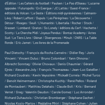
d'Édition
/
Les Cahiers du football
/
Paulsen
/
Le Pas d’Oiseau
/
Lucarne
opposée
/
Futuropolis
/
En Exergue
/
JC Lattès
/
Ouest-France
/
éditions du Volcan
/
La Geste
/
Éditions midi-pyrénéennes
/
Calmann-
Lévy
/
Robert Laffont
/
Dupuis
/
Les Pérégrines
/
La Découverte
/
Détour
/
Rivages
/
Seuil
/
L'Humanité
/
Libertalia
/
Rocher
/
Stock
/
Grasset
/
Lombard
/
Graton
/
So Lonely
/
éditions du Cerf
/
Hachette
/
Scotty
/
Le Cherche Midi
/
Joyeux Pendus
/
Bontaz Academy
/
Actes
Sud
/
Le Tiers Livre
/
Glénat
/
Divergences
/
Minuit
/
CNRS
/
La Table
Ronde
/
Eric Jamet
/
Les livres de la Promenade
Paul Dietschy
/
François da Rocha Carneiro
/
Didier Rey
/
Joris
Vincent
/
Vincent Duluc
/
Bruno Colombari
/
Yann Ohnona
/
Albrecht Sonntag
/
Olivier Chovaux
/
Denis Chaumier
/
Gérard
Ejnès
/
Alexandre Joly
/
François Thomazeau
/
Jean-Luc Gatellier
/
Richard Coudrais
/
Kevin Veyssière
/
Mickaël Correia
/
Michel Turco
/
Benoît Heimermann
/
Christophe Kuchly
/
René Pellos
/
Roland
de Montaubert
/
Matthieu Delahais
/
Claude Boli
/
Kris
/
Bernard
Verret
/
Greg
/
Valentin Deudon
/
Carole Gomez
/
Luc Arrondel
/
Richard Duhautois
/
Christian Bromberger
/
Stéphane Gachet
/
Nicolas Kssis-Martov
/
Mejdaline Mhiri
/
Stéphane Cohen
/
Julien