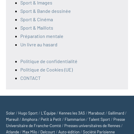
Sport & Images
Sport & Bande dessinée
Sport & Cinéma
Sport & Maillots
Préparation mentale
Un livre au hasard
Politique de confidentialité
Politique de Cookies (UE)
CONTACT
Solar
/
Hugo Sport
/
L’Équipe
/
Kennes les 3AS
/
Marabout
/
Gallimard
/
Mareuil
/
Amphora
/
Petit à Petit
/
Flammarion
/
Talent Sport
/
Presse
Universitaire de Franche-Comté
/
Presses universitaires de Rennes
/
Atlande
/
Max Milo
/
Delcourt
/
Auto-édition
/
Société Parisienne