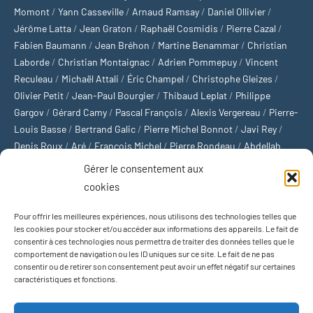
Momont
/
Yann Casseville
/
Arnaud Ramsay
/
Daniel Ollivier
/
Jérôme Latta
/
Jean Graton
/
Raphaël Cosmidis
/
Pierre Cazal
/
Fabien Baumann
/
Jean Bréhon
/
Martine Benammar
/
Christian
Laborde
/
Christian Montaignac
/
Adrien Pommepuy
/
Vincent
Reculeau
/
Michaël Attali
/
Éric Champel
/
Christophe Gleizes
/
Olivier Petit
/
Jean-Paul Bourgier
/
Thibaud Leplat
/
Philippe
Gargov
/
Gérard Camy
/
Pascal François
/
Alexis Vergereau
/
Pierre-
Louis Basse
/
Bertrand Galic
/
Pierre Michel Bonnot
/
Javi Rey
/
Denis Roux
/
Aré
/
François Michel
/
Pierre Rondeau
/
Abdellah
Boulma
/
Michaël Delépine
/
Stéphane Mourlane
/
Sébastien
Gérer le consentement aux
Thibault
/
Yvan Gastaut
/
Xavier Breuil
/
Marcelin Chamoin
/
cookies
Philippe Tétart
Pour offrir les meilleures expériences, nous utilisons des technologies telles que
Football
/
Cyclisme
/
Tous les sports
/
Jeux olympiques
/
Rugby
/
les cookies pour stocker et/ou accéder aux informations des appareils. Le fait de
consentir à ces technologies nous permettra de traiter des données telles que le
Basket-ball
/
Sports US
/
Boxe
/
Tennis
/
Bateaux
/
Formule 1
/
comportement de navigation ou les ID uniques sur ce site. Le fait de ne pas
Moto
/
Natation
/
Sports d'hiver
/
Marathon
/
Trail
/
Automobile
/
consentir ou de retirer son consentement peut avoir un effet négatif sur certaines
Baseball
/
Golf
/
Athlétisme
/
Football US
/
Escalade
/
Hockey sur
caractéristiques et fonctions.
glace
/
Décathlon
/
Saut à la perche
/
Surf
/
Handball
/
Biathlon
/
Jeu de paume
/
Équitation
/
Patinage artistique
/
Plongeon
/
Judo