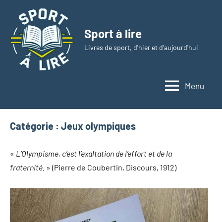
Aller
au
Sport à lire
contenu
Livres de sport, d'hier et d'aujourd'hui
Menu
Catégorie :
Jeux olympiques
«
L’Olympisme, c’est l’exaltation de l’effort et de la
fraternité
. » (Pierre de Coubertin, Discours, 1912)