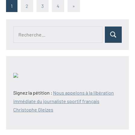
Pagination
Articles
1
2
3
4
»
suivants
des
publications
Recherche
Rechercher
pour :
Signez la pétition :
Nous appelons à la libération
immédiate du journaliste sportif français
Christophe Gleizes