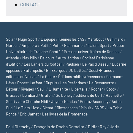
CONTACT
Solar
/
Hugo Sport
/
L’Équipe
/
Kennes les 3AS
/
Marabout
/
Gallimard
/
Mareuil
/
Amphora
/
Petit à Petit
/
Flammarion
/
Talent Sport
/
Presse
Universitaire de Franche-Comté
/
Presses universitaires de Rennes
/
Atlande
/
Max Milo
/
Delcourt
/
Auto-édition
/
Société Parisienne
d'Édition
/
Les Cahiers du football
/
Paulsen
/
Le Pas d’Oiseau
/
Lucarne
opposée
/
Futuropolis
/
En Exergue
/
JC Lattès
/
Ouest-France
/
éditions du Volcan
/
La Geste
/
Éditions midi-pyrénéennes
/
Calmann-
Lévy
/
Robert Laffont
/
Dupuis
/
Les Pérégrines
/
La Découverte
/
Détour
/
Rivages
/
Seuil
/
L'Humanité
/
Libertalia
/
Rocher
/
Stock
/
Grasset
/
Lombard
/
Graton
/
So Lonely
/
éditions du Cerf
/
Hachette
/
Scotty
/
Le Cherche Midi
/
Joyeux Pendus
/
Bontaz Academy
/
Actes
Sud
/
Le Tiers Livre
/
Glénat
/
Divergences
/
Minuit
/
CNRS
/
La Table
Ronde
/
Eric Jamet
/
Les livres de la Promenade
Paul Dietschy
/
François da Rocha Carneiro
/
Didier Rey
/
Joris