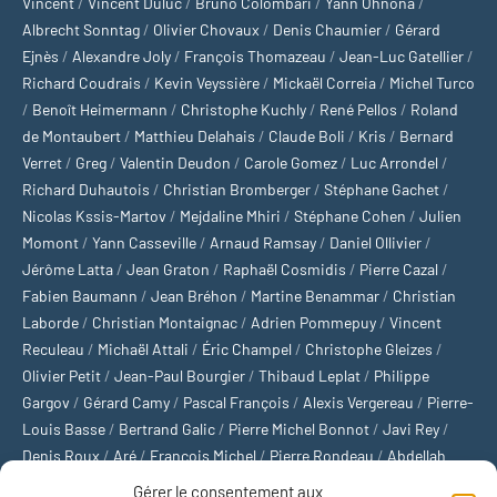
Vincent
/
Vincent Duluc
/
Bruno Colombari
/
Yann Ohnona
/
Albrecht Sonntag
/
Olivier Chovaux
/
Denis Chaumier
/
Gérard
Ejnès
/
Alexandre Joly
/
François Thomazeau
/
Jean-Luc Gatellier
/
Richard Coudrais
/
Kevin Veyssière
/
Mickaël Correia
/
Michel Turco
/
Benoît Heimermann
/
Christophe Kuchly
/
René Pellos
/
Roland
de Montaubert
/
Matthieu Delahais
/
Claude Boli
/
Kris
/
Bernard
Verret
/
Greg
/
Valentin Deudon
/
Carole Gomez
/
Luc Arrondel
/
Richard Duhautois
/
Christian Bromberger
/
Stéphane Gachet
/
Nicolas Kssis-Martov
/
Mejdaline Mhiri
/
Stéphane Cohen
/
Julien
Momont
/
Yann Casseville
/
Arnaud Ramsay
/
Daniel Ollivier
/
Jérôme Latta
/
Jean Graton
/
Raphaël Cosmidis
/
Pierre Cazal
/
Fabien Baumann
/
Jean Bréhon
/
Martine Benammar
/
Christian
Laborde
/
Christian Montaignac
/
Adrien Pommepuy
/
Vincent
Reculeau
/
Michaël Attali
/
Éric Champel
/
Christophe Gleizes
/
Olivier Petit
/
Jean-Paul Bourgier
/
Thibaud Leplat
/
Philippe
Gargov
/
Gérard Camy
/
Pascal François
/
Alexis Vergereau
/
Pierre-
Louis Basse
/
Bertrand Galic
/
Pierre Michel Bonnot
/
Javi Rey
/
Denis Roux
/
Aré
/
François Michel
/
Pierre Rondeau
/
Abdellah
Boulma
/
Michaël Delépine
/
Stéphane Mourlane
/
Sébastien
Gérer le consentement aux