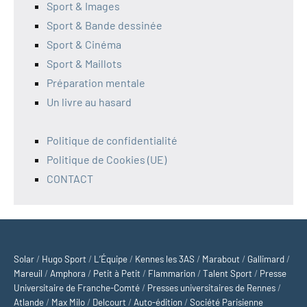
Sport & Images
Sport & Bande dessinée
Sport & Cinéma
Sport & Maillots
Préparation mentale
Un livre au hasard
Politique de confidentialité
Politique de Cookies (UE)
CONTACT
Solar
/
Hugo Sport
/
L’Équipe
/
Kennes les 3AS
/
Marabout
/
Gallimard
/
Mareuil
/
Amphora
/
Petit à Petit
/
Flammarion
/
Talent Sport
/
Presse
Universitaire de Franche-Comté
/
Presses universitaires de Rennes
/
Atlande
/
Max Milo
/
Delcourt
/
Auto-édition
/
Société Parisienne