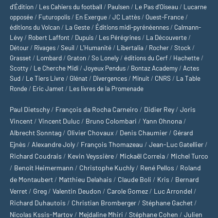
d'Édition
/
Les Cahiers du football
/
Paulsen
/
Le Pas d’Oiseau
/
Lucarne
opposée
/
Futuropolis
/
En Exergue
/
JC Lattès
/
Ouest-France
/
éditions du Volcan
/
La Geste
/
Éditions midi-pyrénéennes
/
Calmann-
Lévy
/
Robert Laffont
/
Dupuis
/
Les Pérégrines
/
La Découverte
/
Détour
/
Rivages
/
Seuil
/
L'Humanité
/
Libertalia
/
Rocher
/
Stock
/
Grasset
/
Lombard
/
Graton
/
So Lonely
/
éditions du Cerf
/
Hachette
/
Scotty
/
Le Cherche Midi
/
Joyeux Pendus
/
Bontaz Academy
/
Actes
Sud
/
Le Tiers Livre
/
Glénat
/
Divergences
/
Minuit
/
CNRS
/
La Table
Ronde
/
Eric Jamet
/
Les livres de la Promenade
Paul Dietschy
/
François da Rocha Carneiro
/
Didier Rey
/
Joris
Vincent
/
Vincent Duluc
/
Bruno Colombari
/
Yann Ohnona
/
Albrecht Sonntag
/
Olivier Chovaux
/
Denis Chaumier
/
Gérard
Ejnès
/
Alexandre Joly
/
François Thomazeau
/
Jean-Luc Gatellier
/
Richard Coudrais
/
Kevin Veyssière
/
Mickaël Correia
/
Michel Turco
/
Benoît Heimermann
/
Christophe Kuchly
/
René Pellos
/
Roland
de Montaubert
/
Matthieu Delahais
/
Claude Boli
/
Kris
/
Bernard
Verret
/
Greg
/
Valentin Deudon
/
Carole Gomez
/
Luc Arrondel
/
Richard Duhautois
/
Christian Bromberger
/
Stéphane Gachet
/
Nicolas Kssis-Martov
/
Mejdaline Mhiri
/
Stéphane Cohen
/
Julien