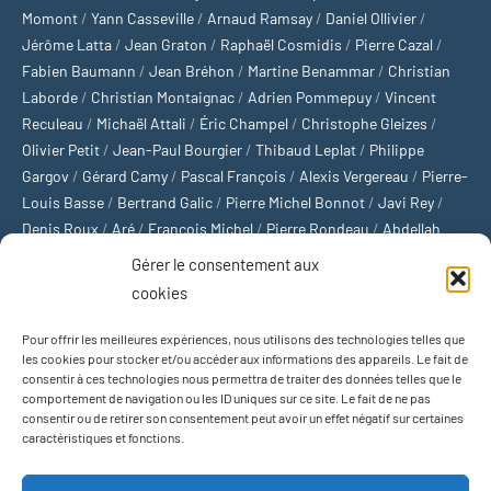
Momont
/
Yann Casseville
/
Arnaud Ramsay
/
Daniel Ollivier
/
Jérôme Latta
/
Jean Graton
/
Raphaël Cosmidis
/
Pierre Cazal
/
Fabien Baumann
/
Jean Bréhon
/
Martine Benammar
/
Christian
Laborde
/
Christian Montaignac
/
Adrien Pommepuy
/
Vincent
Reculeau
/
Michaël Attali
/
Éric Champel
/
Christophe Gleizes
/
Olivier Petit
/
Jean-Paul Bourgier
/
Thibaud Leplat
/
Philippe
Gargov
/
Gérard Camy
/
Pascal François
/
Alexis Vergereau
/
Pierre-
Louis Basse
/
Bertrand Galic
/
Pierre Michel Bonnot
/
Javi Rey
/
Denis Roux
/
Aré
/
François Michel
/
Pierre Rondeau
/
Abdellah
Boulma
/
Michaël Delépine
/
Stéphane Mourlane
/
Sébastien
Gérer le consentement aux
Thibault
/
Yvan Gastaut
/
Xavier Breuil
/
Marcelin Chamoin
/
cookies
Philippe Tétart
Pour offrir les meilleures expériences, nous utilisons des technologies telles que
Football
/
Cyclisme
/
Tous les sports
/
Jeux olympiques
/
Rugby
/
les cookies pour stocker et/ou accéder aux informations des appareils. Le fait de
consentir à ces technologies nous permettra de traiter des données telles que le
Basket-ball
/
Sports US
/
Boxe
/
Tennis
/
Bateaux
/
Formule 1
/
comportement de navigation ou les ID uniques sur ce site. Le fait de ne pas
Moto
/
Natation
/
Sports d'hiver
/
Marathon
/
Trail
/
Automobile
/
consentir ou de retirer son consentement peut avoir un effet négatif sur certaines
Baseball
/
Golf
/
Athlétisme
/
Football US
/
Escalade
/
Hockey sur
caractéristiques et fonctions.
glace
/
Décathlon
/
Saut à la perche
/
Surf
/
Handball
/
Biathlon
/
Jeu de paume
/
Équitation
/
Patinage artistique
/
Plongeon
/
Judo