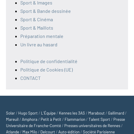
Sport & Images
Sport & Bande dessinée
Sport & Cinéma
Sport & Maillots
Préparation mentale
Un livre au hasard
Politique de confidentialité
Politique de Cookies (UE)
CONTACT
Solar
/
Hugo Sport
/
L’Équipe
/
Kennes les 3AS
/
Marabout
/
Gallimard
/
Mareuil
/
Amphora
/
Petit à Petit
/
Flammarion
/
Talent Sport
/
Presse
Universitaire de Franche-Comté
/
Presses universitaires de Rennes
/
Atlande
/
Max Milo
/
Delcourt
/
Auto-édition
/
Société Parisienne