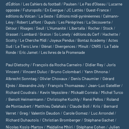
d'Édition
/
Les Cahiers du football
/
Paulsen
/
Le Pas d’Oiseau
/
Lucarne
opposée
/
Futuropolis
/
En Exergue
/
JC Lattès
/
Ouest-France
/
éditions du Volcan
/
La Geste
/
Éditions midi-pyrénéennes
/
Calmann-
Lévy
/
Robert Laffont
/
Dupuis
/
Les Pérégrines
/
La Découverte
/
Détour
/
Rivages
/
Seuil
/
L'Humanité
/
Libertalia
/
Rocher
/
Stock
/
Grasset
/
Lombard
/
Graton
/
So Lonely
/
éditions du Cerf
/
Hachette
/
Scotty
/
Le Cherche Midi
/
Joyeux Pendus
/
Bontaz Academy
/
Actes
Sud
/
Le Tiers Livre
/
Glénat
/
Divergences
/
Minuit
/
CNRS
/
La Table
Ronde
/
Eric Jamet
/
Les livres de la Promenade
Paul Dietschy
/
François da Rocha Carneiro
/
Didier Rey
/
Joris
Vincent
/
Vincent Duluc
/
Bruno Colombari
/
Yann Ohnona
/
Albrecht Sonntag
/
Olivier Chovaux
/
Denis Chaumier
/
Gérard
Ejnès
/
Alexandre Joly
/
François Thomazeau
/
Jean-Luc Gatellier
/
Richard Coudrais
/
Kevin Veyssière
/
Mickaël Correia
/
Michel Turco
/
Benoît Heimermann
/
Christophe Kuchly
/
René Pellos
/
Roland
de Montaubert
/
Matthieu Delahais
/
Claude Boli
/
Kris
/
Bernard
Verret
/
Greg
/
Valentin Deudon
/
Carole Gomez
/
Luc Arrondel
/
Richard Duhautois
/
Christian Bromberger
/
Stéphane Gachet
/
Nicolas Kssis-Martov
/
Mejdaline Mhiri
/
Stéphane Cohen
/
Julien