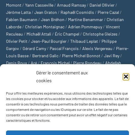
Momont
/
Yann Casseville
/
Arnaud Ramsay
/
Daniel Ollivier
/
Jérôme Latta
/
Jean Graton
/
Raphaël Cosmidis
/
Pierre Cazal
/
Fabien Baumann
/
Jean Bréhon
/
Martine Benammar
/
Christian
Laborde
/
Christian Montaignac
/
Adrien Pommepuy
/
Vincent
Reculeau
/
Michaël Attali
/
Éric Champel
/
Christophe Gleizes
/
Olivier Petit
/
Jean-Paul Bourgier
/
Thibaud Leplat
/
Philippe
Gargov
/
Gérard Camy
/
Pascal François
/
Alexis Vergereau
/
Pierre-
Louis Basse
/
Bertrand Galic
/
Pierre Michel Bonnot
/
Javi Rey
/
Denis Roux
/
Aré
/
François Michel
/
Pierre Rondeau
/
Abdellah
Boulma
/
Michaël Delépine
/
Stéphane Mourlane
/
Sébastien
Gérer le consentement aux
Thibault
/
Yvan Gastaut
/
Xavier Breuil
/
Marcelin Chamoin
/
cookies
Philippe Tétart
Pour offrir les meilleures expériences, nous utilisons des technologies telles que
Football
/
Cyclisme
/
Tous les sports
/
Jeux olympiques
/
Rugby
/
les cookies pour stocker et/ou accéder aux informations des appareils. Le fait de
consentir à ces technologies nous permettra de traiter des données telles que le
Basket-ball
/
Sports US
/
Boxe
/
Tennis
/
Bateaux
/
Formule 1
/
comportement de navigation ou les ID uniques sur ce site. Le fait de ne pas
Moto
/
Natation
/
Sports d'hiver
/
Marathon
/
Trail
/
Automobile
/
consentir ou de retirer son consentement peut avoir un effet négatif sur certaines
Baseball
/
Golf
/
Athlétisme
/
Football US
/
Escalade
/
Hockey sur
caractéristiques et fonctions.
glace
/
Décathlon
/
Saut à la perche
/
Surf
/
Handball
/
Biathlon
/
Jeu de paume
/
Équitation
/
Patinage artistique
/
Plongeon
/
Judo