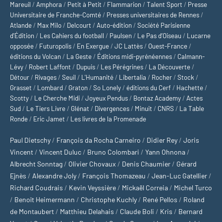
Mareuil
/
Amphora
/
Petit à Petit
/
Flammarion
/
Talent Sport
/
Presse
Universitaire de Franche-Comté
/
Presses universitaires de Rennes
/
Atlande
/
Max Milo
/
Delcourt
/
Auto-édition
/
Société Parisienne
d'Édition
/
Les Cahiers du football
/
Paulsen
/
Le Pas d’Oiseau
/
Lucarne
opposée
/
Futuropolis
/
En Exergue
/
JC Lattès
/
Ouest-France
/
éditions du Volcan
/
La Geste
/
Éditions midi-pyrénéennes
/
Calmann-
Lévy
/
Robert Laffont
/
Dupuis
/
Les Pérégrines
/
La Découverte
/
Détour
/
Rivages
/
Seuil
/
L'Humanité
/
Libertalia
/
Rocher
/
Stock
/
Grasset
/
Lombard
/
Graton
/
So Lonely
/
éditions du Cerf
/
Hachette
/
Scotty
/
Le Cherche Midi
/
Joyeux Pendus
/
Bontaz Academy
/
Actes
Sud
/
Le Tiers Livre
/
Glénat
/
Divergences
/
Minuit
/
CNRS
/
La Table
Ronde
/
Eric Jamet
/
Les livres de la Promenade
Paul Dietschy
/
François da Rocha Carneiro
/
Didier Rey
/
Joris
Vincent
/
Vincent Duluc
/
Bruno Colombari
/
Yann Ohnona
/
Albrecht Sonntag
/
Olivier Chovaux
/
Denis Chaumier
/
Gérard
Ejnès
/
Alexandre Joly
/
François Thomazeau
/
Jean-Luc Gatellier
/
Richard Coudrais
/
Kevin Veyssière
/
Mickaël Correia
/
Michel Turco
/
Benoît Heimermann
/
Christophe Kuchly
/
René Pellos
/
Roland
de Montaubert
/
Matthieu Delahais
/
Claude Boli
/
Kris
/
Bernard