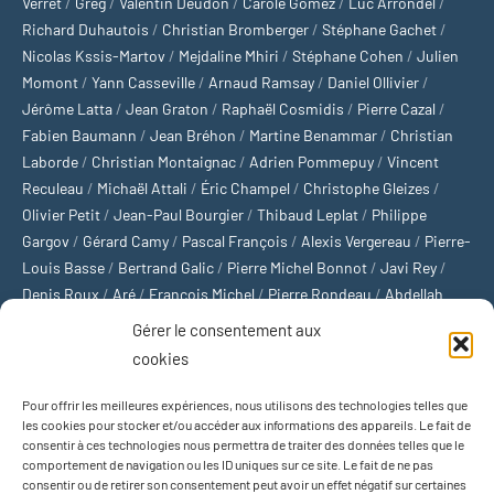
Verret
/
Greg
/
Valentin Deudon
/
Carole Gomez
/
Luc Arrondel
/
Richard Duhautois
/
Christian Bromberger
/
Stéphane Gachet
/
Nicolas Kssis-Martov
/
Mejdaline Mhiri
/
Stéphane Cohen
/
Julien
Momont
/
Yann Casseville
/
Arnaud Ramsay
/
Daniel Ollivier
/
Jérôme Latta
/
Jean Graton
/
Raphaël Cosmidis
/
Pierre Cazal
/
Fabien Baumann
/
Jean Bréhon
/
Martine Benammar
/
Christian
Laborde
/
Christian Montaignac
/
Adrien Pommepuy
/
Vincent
Reculeau
/
Michaël Attali
/
Éric Champel
/
Christophe Gleizes
/
Olivier Petit
/
Jean-Paul Bourgier
/
Thibaud Leplat
/
Philippe
Gargov
/
Gérard Camy
/
Pascal François
/
Alexis Vergereau
/
Pierre-
Louis Basse
/
Bertrand Galic
/
Pierre Michel Bonnot
/
Javi Rey
/
Denis Roux
/
Aré
/
François Michel
/
Pierre Rondeau
/
Abdellah
Boulma
/
Michaël Delépine
/
Stéphane Mourlane
/
Sébastien
Gérer le consentement aux
Thibault
/
Yvan Gastaut
/
Xavier Breuil
/
Marcelin Chamoin
/
cookies
Philippe Tétart
Pour offrir les meilleures expériences, nous utilisons des technologies telles que
Football
/
Cyclisme
/
Tous les sports
/
Jeux olympiques
/
Rugby
/
les cookies pour stocker et/ou accéder aux informations des appareils. Le fait de
consentir à ces technologies nous permettra de traiter des données telles que le
Basket-ball
/
Sports US
/
Boxe
/
Tennis
/
Bateaux
/
Formule 1
/
comportement de navigation ou les ID uniques sur ce site. Le fait de ne pas
Moto
/
Natation
/
Sports d'hiver
/
Marathon
/
Trail
/
Automobile
/
consentir ou de retirer son consentement peut avoir un effet négatif sur certaines