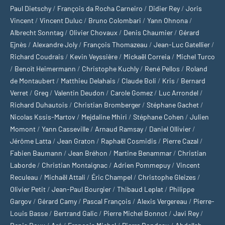
Paul Dietschy
/
François da Rocha Carneiro
/
Didier Rey
/
Joris
Vincent
/
Vincent Duluc
/
Bruno Colombari
/
Yann Ohnona
/
Albrecht Sonntag
/
Olivier Chovaux
/
Denis Chaumier
/
Gérard
Ejnès
/
Alexandre Joly
/
François Thomazeau
/
Jean-Luc Gatellier
/
Richard Coudrais
/
Kevin Veyssière
/
Mickaël Correia
/
Michel Turco
/
Benoît Heimermann
/
Christophe Kuchly
/
René Pellos
/
Roland
de Montaubert
/
Matthieu Delahais
/
Claude Boli
/
Kris
/
Bernard
Verret
/
Greg
/
Valentin Deudon
/
Carole Gomez
/
Luc Arrondel
/
Richard Duhautois
/
Christian Bromberger
/
Stéphane Gachet
/
Nicolas Kssis-Martov
/
Mejdaline Mhiri
/
Stéphane Cohen
/
Julien
Momont
/
Yann Casseville
/
Arnaud Ramsay
/
Daniel Ollivier
/
Jérôme Latta
/
Jean Graton
/
Raphaël Cosmidis
/
Pierre Cazal
/
Fabien Baumann
/
Jean Bréhon
/
Martine Benammar
/
Christian
Laborde
/
Christian Montaignac
/
Adrien Pommepuy
/
Vincent
Reculeau
/
Michaël Attali
/
Éric Champel
/
Christophe Gleizes
/
Olivier Petit
/
Jean-Paul Bourgier
/
Thibaud Leplat
/
Philippe
Gargov
/
Gérard Camy
/
Pascal François
/
Alexis Vergereau
/
Pierre-
Louis Basse
/
Bertrand Galic
/
Pierre Michel Bonnot
/
Javi Rey
/