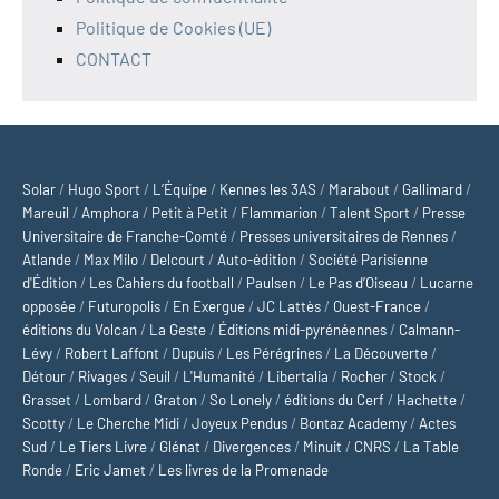
Politique de Cookies (UE)
CONTACT
Solar
/
Hugo Sport
/
L’Équipe
/
Kennes les 3AS
/
Marabout
/
Gallimard
/
Mareuil
/
Amphora
/
Petit à Petit
/
Flammarion
/
Talent Sport
/
Presse
Universitaire de Franche-Comté
/
Presses universitaires de Rennes
/
Atlande
/
Max Milo
/
Delcourt
/
Auto-édition
/
Société Parisienne
d'Édition
/
Les Cahiers du football
/
Paulsen
/
Le Pas d’Oiseau
/
Lucarne
opposée
/
Futuropolis
/
En Exergue
/
JC Lattès
/
Ouest-France
/
éditions du Volcan
/
La Geste
/
Éditions midi-pyrénéennes
/
Calmann-
Lévy
/
Robert Laffont
/
Dupuis
/
Les Pérégrines
/
La Découverte
/
Détour
/
Rivages
/
Seuil
/
L'Humanité
/
Libertalia
/
Rocher
/
Stock
/
Grasset
/
Lombard
/
Graton
/
So Lonely
/
éditions du Cerf
/
Hachette
/
Scotty
/
Le Cherche Midi
/
Joyeux Pendus
/
Bontaz Academy
/
Actes
Sud
/
Le Tiers Livre
/
Glénat
/
Divergences
/
Minuit
/
CNRS
/
La Table
Ronde
/
Eric Jamet
/
Les livres de la Promenade