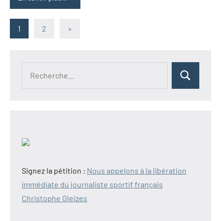
Pagination
Articles
1
2
»
suivants
des
publications
Recherche
Rechercher
pour :
Signez la pétition :
Nous appelons à la libération
immédiate du journaliste sportif français
Christophe Gleizes