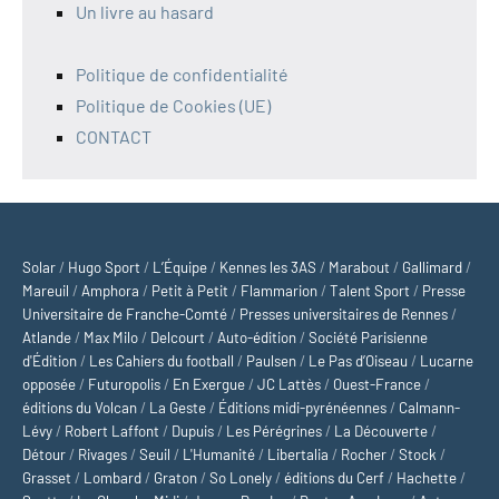
Un livre au hasard
Politique de confidentialité
Politique de Cookies (UE)
CONTACT
Solar
/
Hugo Sport
/
L’Équipe
/
Kennes les 3AS
/
Marabout
/
Gallimard
/
Mareuil
/
Amphora
/
Petit à Petit
/
Flammarion
/
Talent Sport
/
Presse
Universitaire de Franche-Comté
/
Presses universitaires de Rennes
/
Atlande
/
Max Milo
/
Delcourt
/
Auto-édition
/
Société Parisienne
d'Édition
/
Les Cahiers du football
/
Paulsen
/
Le Pas d’Oiseau
/
Lucarne
opposée
/
Futuropolis
/
En Exergue
/
JC Lattès
/
Ouest-France
/
éditions du Volcan
/
La Geste
/
Éditions midi-pyrénéennes
/
Calmann-
Lévy
/
Robert Laffont
/
Dupuis
/
Les Pérégrines
/
La Découverte
/
Détour
/
Rivages
/
Seuil
/
L'Humanité
/
Libertalia
/
Rocher
/
Stock
/
Grasset
/
Lombard
/
Graton
/
So Lonely
/
éditions du Cerf
/
Hachette
/