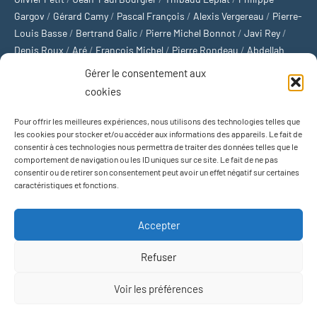
Gargov
/
Gérard Camy
/
Pascal François
/
Alexis Vergereau
/
Pierre-
Louis Basse
/
Bertrand Galic
/
Pierre Michel Bonnot
/
Javi Rey
/
Denis Roux
/
Aré
/
François Michel
/
Pierre Rondeau
/
Abdellah
Boulma
/
Michaël Delépine
/
Stéphane Mourlane
/
Sébastien
Gérer le consentement aux
Thibault
/
Yvan Gastaut
/
Xavier Breuil
/
Marcelin Chamoin
/
cookies
Philippe Tétart
Pour offrir les meilleures expériences, nous utilisons des technologies telles que
Football
/
Cyclisme
/
Tous les sports
/
Jeux olympiques
/
Rugby
/
les cookies pour stocker et/ou accéder aux informations des appareils. Le fait de
consentir à ces technologies nous permettra de traiter des données telles que le
Basket-ball
/
Sports US
/
Boxe
/
Tennis
/
Bateaux
/
Formule 1
/
comportement de navigation ou les ID uniques sur ce site. Le fait de ne pas
Moto
/
Natation
/
Sports d'hiver
/
Marathon
/
Trail
/
Automobile
/
consentir ou de retirer son consentement peut avoir un effet négatif sur certaines
Baseball
/
Golf
/
Athlétisme
/
Football US
/
Escalade
/
Hockey sur
caractéristiques et fonctions.
glace
/
Décathlon
/
Saut à la perche
/
Surf
/
Handball
/
Biathlon
/
Jeu de paume
/
Équitation
/
Patinage artistique
/
Plongeon
/
Judo
Accepter
/
Hockey sur gazon
/
Football gaélique
/
Ski alpin
/
Jujitsu
/
Water-
polo
/
MMA
/
Arts martiaux
/
Sports de combat
/
Sports collectifs
/
Refuser
Sports mécaniques
Voir les préférences