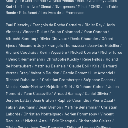
Scotty
/
Le Cherche Midi
/
Joyeux Pendus
/
Bontaz Academy
/
Actes
Sud
/
Le Tiers Livre
/
Glénat
/
Divergences
/
Minuit
/
CNRS
/
La Table
Ronde
/
Eric Jamet
/
Les livres de la Promenade
Paul Dietschy
/
François da Rocha Carneiro
/
Didier Rey
/
Joris
Vincent
/
Vincent Duluc
/
Bruno Colombari
/
Yann Ohnona
/
Albrecht Sonntag
/
Olivier Chovaux
/
Denis Chaumier
/
Gérard
Ejnès
/
Alexandre Joly
/
François Thomazeau
/
Jean-Luc Gatellier
/
Richard Coudrais
/
Kevin Veyssière
/
Mickaël Correia
/
Michel Turco
/
Benoît Heimermann
/
Christophe Kuchly
/
René Pellos
/
Roland
de Montaubert
/
Matthieu Delahais
/
Claude Boli
/
Kris
/
Bernard
Verret
/
Greg
/
Valentin Deudon
/
Carole Gomez
/
Luc Arrondel
/
Richard Duhautois
/
Christian Bromberger
/
Stéphane Gachet
/
Nicolas Kssis-Martov
/
Mejdaline Mhiri
/
Stéphane Cohen
/
Julien
Momont
/
Yann Casseville
/
Arnaud Ramsay
/
Daniel Ollivier
/
Jérôme Latta
/
Jean Graton
/
Raphaël Cosmidis
/
Pierre Cazal
/
Fabien Baumann
/
Jean Bréhon
/
Martine Benammar
/
Christian
Laborde
/
Christian Montaignac
/
Adrien Pommepuy
/
Vincent
Reculeau
/
Michaël Attali
/
Éric Champel
/
Christophe Gleizes
/
Olivier Petit
/
Jean-Paul Bourgier
/
Thibaud Leplat
/
Philippe