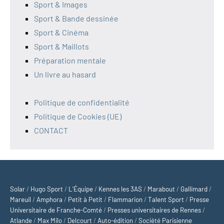
Sport & Images
Sport & Bande dessinée
Sport & Cinéma
Sport & Maillots
Préparation mentale
Un livre au hasard
Politique de confidentialité
Politique de Cookies (UE)
CONTACT
Solar
/
Hugo Sport
/
L’Équipe
/
Kennes les 3AS
/
Marabout
/
Gallimard
/
Mareuil
/
Amphora
/
Petit à Petit
/
Flammarion
/
Talent Sport
/
Presse
Universitaire de Franche-Comté
/
Presses universitaires de Rennes
/
Atlande
/
Max Milo
/
Delcourt
/
Auto-édition
/
Société Parisienne