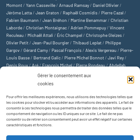
Momont
/
Yann Casseville
/
Arnaud Ramsay
/
Daniel Ollivier
/
Jérôme Latta
/
Jean Graton
/
Raphaël Cosmidis
/
Pierre Cazal
/
Fabien Baumann
/
Jean Bréhon
/
Martine Benammar
/
Christian
Laborde
/
Christian Montaignac
/
Adrien Pommepuy
/
Vincent
Reculeau
/
Michaël Attali
/
Éric Champel
/
Christophe Gleizes
/
Olivier Petit
/
Jean-Paul Bourgier
/
Thibaud Leplat
/
Philippe
Gargov
/
Gérard Camy
/
Pascal François
/
Alexis Vergereau
/
Pierre-
Louis Basse
/
Bertrand Galic
/
Pierre Michel Bonnot
/
Javi Rey
/
Denis Roux
/
Aré
/
François Michel
/
Pierre Rondeau
/
Abdellah
Boulma
/
Michaël Delépine
/
Stéphane Mourlane
/
Sébastien
Gérer le consentement aux
Thibault
/
Yvan Gastaut
/
Xavier Breuil
/
Marcelin Chamoin
/
cookies
Philippe Tétart
Pour offrir les meilleures expériences, nous utilisons des technologies telles que
Football
/
Cyclisme
/
Tous les sports
/
Jeux olympiques
/
Rugby
/
les cookies pour stocker et/ou accéder aux informations des appareils. Le fait de
consentir à ces technologies nous permettra de traiter des données telles que le
Basket-ball
/
Sports US
/
Boxe
/
Tennis
/
Bateaux
/
Formule 1
/
comportement de navigation ou les ID uniques sur ce site. Le fait de ne pas
Moto
/
Natation
/
Sports d'hiver
/
Marathon
/
Trail
/
Automobile
/
consentir ou de retirer son consentement peut avoir un effet négatif sur certaines
Baseball
/
Golf
/
Athlétisme
/
Football US
/
Escalade
/
Hockey sur
caractéristiques et fonctions.
glace
/
Décathlon
/
Saut à la perche
/
Surf
/
Handball
/
Biathlon
/
Jeu de paume
/
Équitation
/
Patinage artistique
/
Plongeon
/
Judo