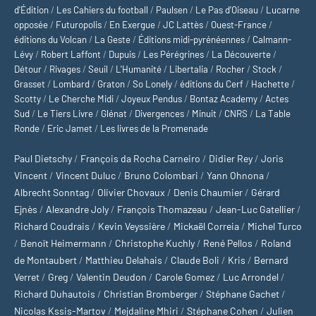
d'Édition
/
Les Cahiers du football
/
Paulsen
/
Le Pas d’Oiseau
/
Lucarne
opposée
/
Futuropolis
/
En Exergue
/
JC Lattès
/
Ouest-France
/
éditions du Volcan
/
La Geste
/
Éditions midi-pyrénéennes
/
Calmann-
Lévy
/
Robert Laffont
/
Dupuis
/
Les Pérégrines
/
La Découverte
/
Détour
/
Rivages
/
Seuil
/
L'Humanité
/
Libertalia
/
Rocher
/
Stock
/
Grasset
/
Lombard
/
Graton
/
So Lonely
/
éditions du Cerf
/
Hachette
/
Scotty
/
Le Cherche Midi
/
Joyeux Pendus
/
Bontaz Academy
/
Actes
Sud
/
Le Tiers Livre
/
Glénat
/
Divergences
/
Minuit
/
CNRS
/
La Table
Ronde
/
Eric Jamet
/
Les livres de la Promenade
Paul Dietschy
/
François da Rocha Carneiro
/
Didier Rey
/
Joris
Vincent
/
Vincent Duluc
/
Bruno Colombari
/
Yann Ohnona
/
Albrecht Sonntag
/
Olivier Chovaux
/
Denis Chaumier
/
Gérard
Ejnès
/
Alexandre Joly
/
François Thomazeau
/
Jean-Luc Gatellier
/
Richard Coudrais
/
Kevin Veyssière
/
Mickaël Correia
/
Michel Turco
/
Benoît Heimermann
/
Christophe Kuchly
/
René Pellos
/
Roland
de Montaubert
/
Matthieu Delahais
/
Claude Boli
/
Kris
/
Bernard
Verret
/
Greg
/
Valentin Deudon
/
Carole Gomez
/
Luc Arrondel
/
Richard Duhautois
/
Christian Bromberger
/
Stéphane Gachet
/
Nicolas Kssis-Martov
/
Mejdaline Mhiri
/
Stéphane Cohen
/
Julien