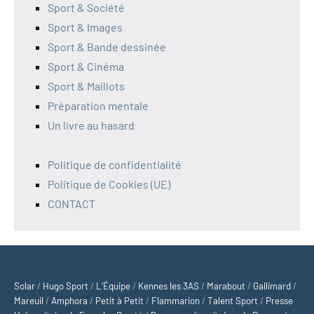
Sport & Société
Sport & Images
Sport & Bande dessinée
Sport & Cinéma
Sport & Maillots
Préparation mentale
Un livre au hasard
Politique de confidentialité
Politique de Cookies (UE)
CONTACT
Solar
/
Hugo Sport
/
L’Équipe
/
Kennes les 3AS
/
Marabout
/
Gallimard
/
Mareuil
/
Amphora
/
Petit à Petit
/
Flammarion
/
Talent Sport
/
Presse