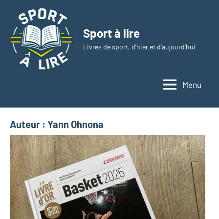
Aller
au
Sport à lire
contenu
Livres de sport, d'hier et d'aujourd'hui
Menu
Auteur :
Yann Ohnona