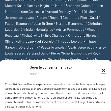
Nicolas Kssis-Martov
/
Mejdaline Mhiri
/
Stéphane Cohen
/
Julien
Momont
/
Yann Casseville
/
Arnaud Ramsay
/
Daniel Ollivier
/
Jérôme Latta
/
Jean Graton
/
Raphaël Cosmidis
/
Pierre Cazal
/
Fabien Baumann
/
Jean Bréhon
/
Martine Benammar
/
Christian
Laborde
/
Christian Montaignac
/
Adrien Pommepuy
/
Vincent
Reculeau
/
Michaël Attali
/
Éric Champel
/
Christophe Gleizes
/
Olivier Petit
/
Jean-Paul Bourgier
/
Thibaud Leplat
/
Philippe
Gargov
/
Gérard Camy
/
Pascal François
/
Alexis Vergereau
/
Pierre-
Louis Basse
/
Bertrand Galic
/
Pierre Michel Bonnot
/
Javi Rey
/
Denis Roux
/
Aré
/
François Michel
/
Pierre Rondeau
/
Abdellah
Boulma
/
Michaël Delépine
/
Stéphane Mourlane
/
Sébastien
Gérer le consentement aux
Thibault
/
Yvan Gastaut
/
Xavier Breuil
/
Marcelin Chamoin
/
cookies
Philippe Tétart
Pour offrir les meilleures expériences, nous utilisons des technologies telles que
Football
/
Cyclisme
/
Tous les sports
/
Jeux olympiques
/
Rugby
/
les cookies pour stocker et/ou accéder aux informations des appareils. Le fait de
consentir à ces technologies nous permettra de traiter des données telles que le
Basket-ball
/
Sports US
/
Boxe
/
Tennis
/
Bateaux
/
Formule 1
/
comportement de navigation ou les ID uniques sur ce site. Le fait de ne pas
Moto
/
Natation
/
Sports d'hiver
/
Marathon
/
Trail
/
Automobile
/
consentir ou de retirer son consentement peut avoir un effet négatif sur certaines
Baseball
/
Golf
/
Athlétisme
/
Football US
/
Escalade
/
Hockey sur
caractéristiques et fonctions.