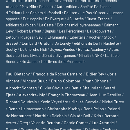
Universitaire de Franche-Comté
/
Presses universitaires de Rennes
/
Atlande
/
Max Milo
/
Delcourt
/
Auto-édition
/
Société Parisienne
d'Édition
/
Les Cahiers du football
/
Paulsen
/
Le Pas d’Oiseau
/
Lucarne
opposée
/
Futuropolis
/
En Exergue
/
JC Lattès
/
Ouest-France
/
éditions du Volcan
/
La Geste
/
Éditions midi-pyrénéennes
/
Calmann-
Lévy
/
Robert Laffont
/
Dupuis
/
Les Pérégrines
/
La Découverte
/
Détour
/
Rivages
/
Seuil
/
L'Humanité
/
Libertalia
/
Rocher
/
Stock
/
Grasset
/
Lombard
/
Graton
/
So Lonely
/
éditions du Cerf
/
Hachette
/
Scotty
/
Le Cherche Midi
/
Joyeux Pendus
/
Bontaz Academy
/
Actes
Sud
/
Le Tiers Livre
/
Glénat
/
Divergences
/
Minuit
/
CNRS
/
La Table
Ronde
/
Eric Jamet
/
Les livres de la Promenade
Paul Dietschy
/
François da Rocha Carneiro
/
Didier Rey
/
Joris
Vincent
/
Vincent Duluc
/
Bruno Colombari
/
Yann Ohnona
/
Albrecht Sonntag
/
Olivier Chovaux
/
Denis Chaumier
/
Gérard
Ejnès
/
Alexandre Joly
/
François Thomazeau
/
Jean-Luc Gatellier
/
Richard Coudrais
/
Kevin Veyssière
/
Mickaël Correia
/
Michel Turco
/
Benoît Heimermann
/
Christophe Kuchly
/
René Pellos
/
Roland
de Montaubert
/
Matthieu Delahais
/
Claude Boli
/
Kris
/
Bernard
Verret
/
Greg
/
Valentin Deudon
/
Carole Gomez
/
Luc Arrondel
/
Richard Duhautois
/
Christian Bromberger
/
Stéphane Gachet
/