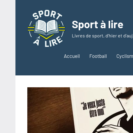
Aller
au
contenu
Sport à lire
Livres de sport, d'hier et d'au
Accueil
Football
Cyclis