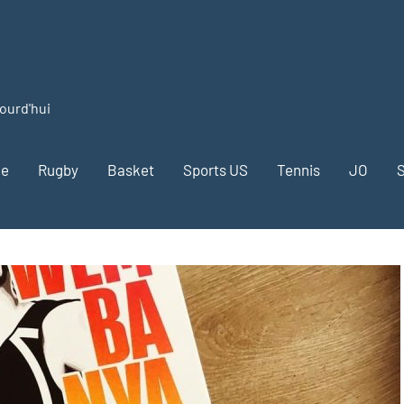
jourd'hui
me
Rugby
Basket
Sports US
Tennis
JO
S