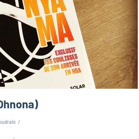
Ohnona)
oudrais