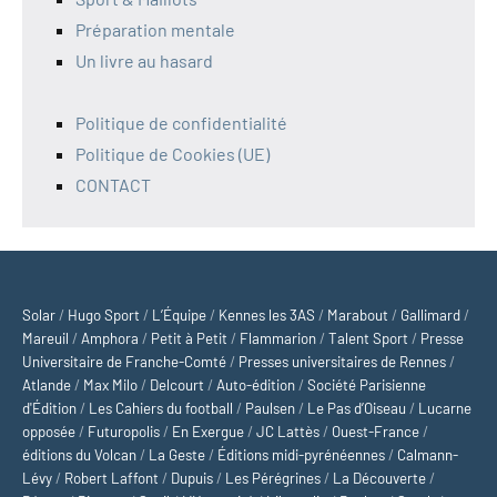
Préparation mentale
Un livre au hasard
Politique de confidentialité
Politique de Cookies (UE)
CONTACT
Solar
/
Hugo Sport
/
L’Équipe
/
Kennes les 3AS
/
Marabout
/
Gallimard
/
Mareuil
/
Amphora
/
Petit à Petit
/
Flammarion
/
Talent Sport
/
Presse
Universitaire de Franche-Comté
/
Presses universitaires de Rennes
/
Atlande
/
Max Milo
/
Delcourt
/
Auto-édition
/
Société Parisienne
d'Édition
/
Les Cahiers du football
/
Paulsen
/
Le Pas d’Oiseau
/
Lucarne
opposée
/
Futuropolis
/
En Exergue
/
JC Lattès
/
Ouest-France
/
éditions du Volcan
/
La Geste
/
Éditions midi-pyrénéennes
/
Calmann-
Lévy
/
Robert Laffont
/
Dupuis
/
Les Pérégrines
/
La Découverte
/