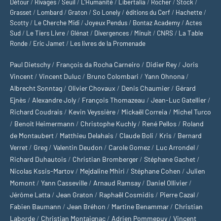
Détour
/
Rivages
/
Seuil
/
L'Humanité
/
Libertalia
/
Rocher
/
Stock
/
Grasset
/
Lombard
/
Graton
/
So Lonely
/
éditions du Cerf
/
Hachette
/
Scotty
/
Le Cherche Midi
/
Joyeux Pendus
/
Bontaz Academy
/
Actes
Sud
/
Le Tiers Livre
/
Glénat
/
Divergences
/
Minuit
/
CNRS
/
La Table
Ronde
/
Eric Jamet
/
Les livres de la Promenade
Paul Dietschy
/
François da Rocha Carneiro
/
Didier Rey
/
Joris
Vincent
/
Vincent Duluc
/
Bruno Colombari
/
Yann Ohnona
/
Albrecht Sonntag
/
Olivier Chovaux
/
Denis Chaumier
/
Gérard
Ejnès
/
Alexandre Joly
/
François Thomazeau
/
Jean-Luc Gatellier
/
Richard Coudrais
/
Kevin Veyssière
/
Mickaël Correia
/
Michel Turco
/
Benoît Heimermann
/
Christophe Kuchly
/
René Pellos
/
Roland
de Montaubert
/
Matthieu Delahais
/
Claude Boli
/
Kris
/
Bernard
Verret
/
Greg
/
Valentin Deudon
/
Carole Gomez
/
Luc Arrondel
/
Richard Duhautois
/
Christian Bromberger
/
Stéphane Gachet
/
Nicolas Kssis-Martov
/
Mejdaline Mhiri
/
Stéphane Cohen
/
Julien
Momont
/
Yann Casseville
/
Arnaud Ramsay
/
Daniel Ollivier
/
Jérôme Latta
/
Jean Graton
/
Raphaël Cosmidis
/
Pierre Cazal
/
Fabien Baumann
/
Jean Bréhon
/
Martine Benammar
/
Christian
Laborde
/
Christian Montaignac
/
Adrien Pommepuy
/
Vincent