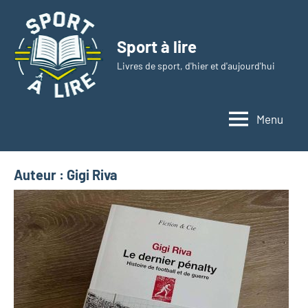
Aller
au
Sport à lire
contenu
Livres de sport, d'hier et d'aujourd'hui
Menu
Auteur :
Gigi Riva