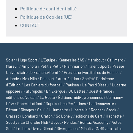
Politique de confidentialité
Politique de Cookies (UE)
CONTACT
Solar
/
Hugo Sport
/
L’Équipe
/
Kennes les 3AS
/
Marabout
/
Gallimard
/
Mareuil
/
Amphora
/
Petit à Petit
/
Flammarion
/
Talent Sport
/
Presse
Universitaire de Franche-Comté
/
Presses universitaires de Rennes
/
Atlande
/
Max Milo
/
Delcourt
/
Auto-édition
/
Société Parisienne
d'Édition
/
Les Cahiers du football
/
Paulsen
/
Le Pas d’Oiseau
/
Lucarne
opposée
/
Futuropolis
/
En Exergue
/
JC Lattès
/
Ouest-France
/
éditions du Volcan
/
La Geste
/
Éditions midi-pyrénéennes
/
Calmann-
Lévy
/
Robert Laffont
/
Dupuis
/
Les Pérégrines
/
La Découverte
/
Détour
/
Rivages
/
Seuil
/
L'Humanité
/
Libertalia
/
Rocher
/
Stock
/
Grasset
/
Lombard
/
Graton
/
So Lonely
/
éditions du Cerf
/
Hachette
/
Scotty
/
Le Cherche Midi
/
Joyeux Pendus
/
Bontaz Academy
/
Actes
Sud
/
Le Tiers Livre
/
Glénat
/
Divergences
/
Minuit
/
CNRS
/
La Table