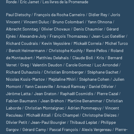
Ronde
/
Eric Jamet
/
Les livres de la Promenade
Paul Dietschy
/
François da Rocha Carneiro
/
Didier Rey
/
Joris
Vincent
/
Vincent Duluc
/
Bruno Colombari
/
Yann Ohnona
/
Albrecht Sonntag
/
Olivier Chovaux
/
Denis Chaumier
/
Gérard
Ejnès
/
Alexandre Joly
/
François Thomazeau
/
Jean-Luc Gatellier
/
Richard Coudrais
/
Kevin Veyssière
/
Mickaël Correia
/
Michel Turco
/
Benoît Heimermann
/
Christophe Kuchly
/
René Pellos
/
Roland
de Montaubert
/
Matthieu Delahais
/
Claude Boli
/
Kris
/
Bernard
Verret
/
Greg
/
Valentin Deudon
/
Carole Gomez
/
Luc Arrondel
/
Richard Duhautois
/
Christian Bromberger
/
Stéphane Gachet
/
Nicolas Kssis-Martov
/
Mejdaline Mhiri
/
Stéphane Cohen
/
Julien
Momont
/
Yann Casseville
/
Arnaud Ramsay
/
Daniel Ollivier
/
Jérôme Latta
/
Jean Graton
/
Raphaël Cosmidis
/
Pierre Cazal
/
Fabien Baumann
/
Jean Bréhon
/
Martine Benammar
/
Christian
Laborde
/
Christian Montaignac
/
Adrien Pommepuy
/
Vincent
Reculeau
/
Michaël Attali
/
Éric Champel
/
Christophe Gleizes
/
Olivier Petit
/
Jean-Paul Bourgier
/
Thibaud Leplat
/
Philippe
Gargov
/
Gérard Camy
/
Pascal François
/
Alexis Vergereau
/
Pierre-