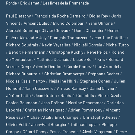
Ronde
/
Eric Jamet
/
Les livres de la Promenade
Paul Dietschy
/
François da Rocha Carneiro
/
Didier Rey
/
Joris
Vincent
/
Vincent Duluc
/
Bruno Colombari
/
Yann Ohnona
/
Albrecht Sonntag
/
Olivier Chovaux
/
Denis Chaumier
/
Gérard
Ejnès
/
Alexandre Joly
/
François Thomazeau
/
Jean-Luc Gatellier
/
Richard Coudrais
/
Kevin Veyssière
/
Mickaël Correia
/
Michel Turco
/
Benoît Heimermann
/
Christophe Kuchly
/
René Pellos
/
Roland
de Montaubert
/
Matthieu Delahais
/
Claude Boli
/
Kris
/
Bernard
Verret
/
Greg
/
Valentin Deudon
/
Carole Gomez
/
Luc Arrondel
/
Richard Duhautois
/
Christian Bromberger
/
Stéphane Gachet
/
Nicolas Kssis-Martov
/
Mejdaline Mhiri
/
Stéphane Cohen
/
Julien
Momont
/
Yann Casseville
/
Arnaud Ramsay
/
Daniel Ollivier
/
Jérôme Latta
/
Jean Graton
/
Raphaël Cosmidis
/
Pierre Cazal
/
Fabien Baumann
/
Jean Bréhon
/
Martine Benammar
/
Christian
Laborde
/
Christian Montaignac
/
Adrien Pommepuy
/
Vincent
Reculeau
/
Michaël Attali
/
Éric Champel
/
Christophe Gleizes
/
Olivier Petit
/
Jean-Paul Bourgier
/
Thibaud Leplat
/
Philippe
Gargov
/
Gérard Camy
/
Pascal François
/
Alexis Vergereau
/
Pierre-