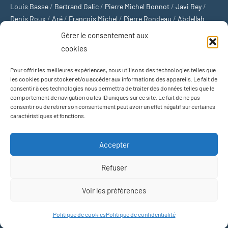
Louis Basse
/
Bertrand Galic
/
Pierre Michel Bonnot
/
Javi Rey
/
Denis Roux
/
Aré
/
François Michel
/
Pierre Rondeau
/
Abdellah
Boulma
/
Michaël Delépine
/
Stéphane Mourlane
/
Sébastien
Gérer le consentement aux
Thibault
/
Yvan Gastaut
/
Xavier Breuil
/
Marcelin Chamoin
/
cookies
Philippe Tétart
Pour offrir les meilleures expériences, nous utilisons des technologies telles que
Football
/
Cyclisme
/
Tous les sports
/
Jeux olympiques
/
Rugby
/
les cookies pour stocker et/ou accéder aux informations des appareils. Le fait de
consentir à ces technologies nous permettra de traiter des données telles que le
Basket-ball
/
Sports US
/
Boxe
/
Tennis
/
Bateaux
/
Formule 1
/
comportement de navigation ou les ID uniques sur ce site. Le fait de ne pas
Moto
/
Natation
/
Sports d'hiver
/
Marathon
/
Trail
/
Automobile
/
consentir ou de retirer son consentement peut avoir un effet négatif sur certaines
Baseball
/
Golf
/
Athlétisme
/
Football US
/
Escalade
/
Hockey sur
caractéristiques et fonctions.
glace
/
Décathlon
/
Saut à la perche
/
Surf
/
Handball
/
Biathlon
/
Jeu de paume
/
Équitation
/
Patinage artistique
/
Plongeon
/
Judo
Accepter
/
Hockey sur gazon
/
Football gaélique
/
Ski alpin
/
Jujitsu
/
Water-
polo
/
MMA
/
Arts martiaux
/
Sports de combat
/
Sports collectifs
/
Refuser
Sports mécaniques
Voir les préférences
Thème WordPress : Occasio par ThemeZee.
Politique de cookies
Politique de confidentialité