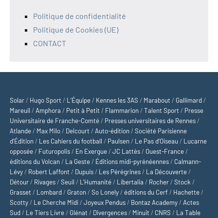
Politique de confidentialité
Politique de Cookies (UE)
CONTACT
Solar
/
Hugo Sport
/
L’Équipe
/
Kennes les 3AS
/
Marabout
/
Gallimard
/
Mareuil
/
Amphora
/
Petit à Petit
/
Flammarion
/
Talent Sport
/
Presse
Universitaire de Franche-Comté
/
Presses universitaires de Rennes
/
Atlande
/
Max Milo
/
Delcourt
/
Auto-édition
/
Société Parisienne
d'Édition
/
Les Cahiers du football
/
Paulsen
/
Le Pas d’Oiseau
/
Lucarne
opposée
/
Futuropolis
/
En Exergue
/
JC Lattès
/
Ouest-France
/
éditions du Volcan
/
La Geste
/
Éditions midi-pyrénéennes
/
Calmann-
Lévy
/
Robert Laffont
/
Dupuis
/
Les Pérégrines
/
La Découverte
/
Détour
/
Rivages
/
Seuil
/
L'Humanité
/
Libertalia
/
Rocher
/
Stock
/
Grasset
/
Lombard
/
Graton
/
So Lonely
/
éditions du Cerf
/
Hachette
/
Scotty
/
Le Cherche Midi
/
Joyeux Pendus
/
Bontaz Academy
/
Actes
Sud
/
Le Tiers Livre
/
Glénat
/
Divergences
/
Minuit
/
CNRS
/
La Table