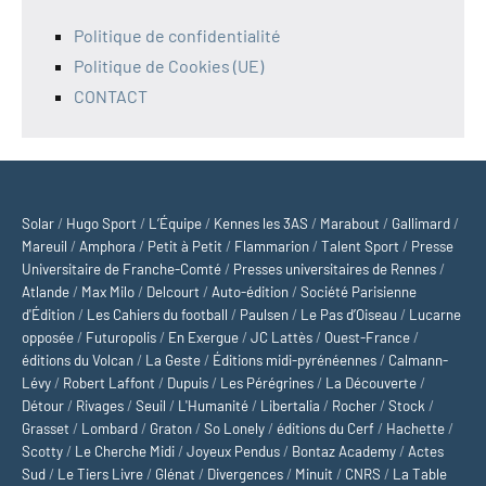
Politique de confidentialité
Politique de Cookies (UE)
CONTACT
Solar
/
Hugo Sport
/
L’Équipe
/
Kennes les 3AS
/
Marabout
/
Gallimard
/
Mareuil
/
Amphora
/
Petit à Petit
/
Flammarion
/
Talent Sport
/
Presse
Universitaire de Franche-Comté
/
Presses universitaires de Rennes
/
Atlande
/
Max Milo
/
Delcourt
/
Auto-édition
/
Société Parisienne
d'Édition
/
Les Cahiers du football
/
Paulsen
/
Le Pas d’Oiseau
/
Lucarne
opposée
/
Futuropolis
/
En Exergue
/
JC Lattès
/
Ouest-France
/
éditions du Volcan
/
La Geste
/
Éditions midi-pyrénéennes
/
Calmann-
Lévy
/
Robert Laffont
/
Dupuis
/
Les Pérégrines
/
La Découverte
/
Détour
/
Rivages
/
Seuil
/
L'Humanité
/
Libertalia
/
Rocher
/
Stock
/
Grasset
/
Lombard
/
Graton
/
So Lonely
/
éditions du Cerf
/
Hachette
/
Scotty
/
Le Cherche Midi
/
Joyeux Pendus
/
Bontaz Academy
/
Actes
Sud
/
Le Tiers Livre
/
Glénat
/
Divergences
/
Minuit
/
CNRS
/
La Table