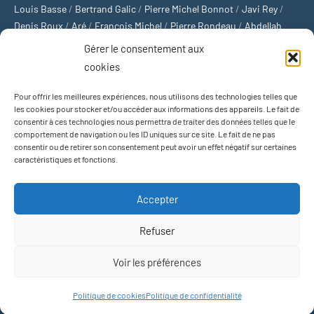
Louis Basse
/
Bertrand Galic
/
Pierre Michel Bonnot
/
Javi Rey
/
Denis Roux
/
Aré
/
François Michel
/
Pierre Rondeau
/
Abdellah
Boulma
/
Michaël Delépine
/
Stéphane Mourlane
/
Sébastien
Gérer le consentement aux
Thibault
/
Yvan Gastaut
/
Xavier Breuil
/
Marcelin Chamoin
/
cookies
Philippe Tétart
Pour offrir les meilleures expériences, nous utilisons des technologies telles que
Football
/
Cyclisme
/
Tous les sports
/
Jeux olympiques
/
Rugby
/
les cookies pour stocker et/ou accéder aux informations des appareils. Le fait de
consentir à ces technologies nous permettra de traiter des données telles que le
Basket-ball
/
Sports US
/
Boxe
/
Tennis
/
Bateaux
/
Formule 1
/
comportement de navigation ou les ID uniques sur ce site. Le fait de ne pas
Moto
/
Natation
/
Sports d'hiver
/
Marathon
/
Trail
/
Automobile
/
consentir ou de retirer son consentement peut avoir un effet négatif sur certaines
Baseball
/
Golf
/
Athlétisme
/
Football US
/
Escalade
/
Hockey sur
caractéristiques et fonctions.
glace
/
Décathlon
/
Saut à la perche
/
Surf
/
Handball
/
Biathlon
/
Jeu de paume
/
Équitation
/
Patinage artistique
/
Plongeon
/
Judo
Accepter
/
Hockey sur gazon
/
Football gaélique
/
Ski alpin
/
Jujitsu
/
Water-
polo
/
MMA
/
Arts martiaux
/
Sports de combat
/
Sports collectifs
/
Refuser
Sports mécaniques
Voir les préférences
Thème WordPress : Occasio par ThemeZee.
Politique de cookies
Politique de confidentialité