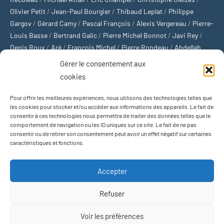
Olivier Petit
/
Jean-Paul Bourgier
/
Thibaud Leplat
/
Philippe
Gargov
/
Gérard Camy
/
Pascal François
/
Alexis Vergereau
/
Pierre-
Louis Basse
/
Bertrand Galic
/
Pierre Michel Bonnot
/
Javi Rey
/
Denis Roux
/
Aré
/
François Michel
/
Pierre Rondeau
/
Abdellah
Boulma
/
Michaël Delépine
/
Stéphane Mourlane
/
Sébastien
Gérer le consentement aux
Thibault
/
Yvan Gastaut
/
Xavier Breuil
/
Marcelin Chamoin
/
cookies
Philippe Tétart
Pour offrir les meilleures expériences, nous utilisons des technologies telles que
Football
/
Cyclisme
/
Tous les sports
/
Jeux olympiques
/
Rugby
/
les cookies pour stocker et/ou accéder aux informations des appareils. Le fait de
consentir à ces technologies nous permettra de traiter des données telles que le
Basket-ball
/
Sports US
/
Boxe
/
Tennis
/
Bateaux
/
Formule 1
/
comportement de navigation ou les ID uniques sur ce site. Le fait de ne pas
Moto
/
Natation
/
Sports d'hiver
/
Marathon
/
Trail
/
Automobile
/
consentir ou de retirer son consentement peut avoir un effet négatif sur certaines
Baseball
/
Golf
/
Athlétisme
/
Football US
/
Escalade
/
Hockey sur
caractéristiques et fonctions.
glace
/
Décathlon
/
Saut à la perche
/
Surf
/
Handball
/
Biathlon
/
Jeu de paume
/
Équitation
/
Patinage artistique
/
Plongeon
/
Judo
Accepter
/
Hockey sur gazon
/
Football gaélique
/
Ski alpin
/
Jujitsu
/
Water-
polo
/
MMA
/
Arts martiaux
/
Sports de combat
/
Sports collectifs
/
Refuser
Sports mécaniques
Voir les préférences