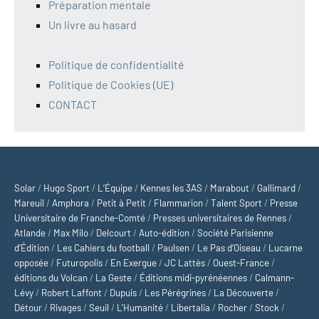
Préparation mentale
Un livre au hasard
Politique de confidentialité
Politique de Cookies (UE)
CONTACT
Solar
/
Hugo Sport
/
L’Équipe
/
Kennes les 3AS
/
Marabout
/
Gallimard
/
Mareuil
/
Amphora
/
Petit à Petit
/
Flammarion
/
Talent Sport
/
Presse
Universitaire de Franche-Comté
/
Presses universitaires de Rennes
/
Atlande
/
Max Milo
/
Delcourt
/
Auto-édition
/
Société Parisienne
d'Édition
/
Les Cahiers du football
/
Paulsen
/
Le Pas d’Oiseau
/
Lucarne
opposée
/
Futuropolis
/
En Exergue
/
JC Lattès
/
Ouest-France
/
éditions du Volcan
/
La Geste
/
Éditions midi-pyrénéennes
/
Calmann-
Lévy
/
Robert Laffont
/
Dupuis
/
Les Pérégrines
/
La Découverte
/
Détour
/
Rivages
/
Seuil
/
L'Humanité
/
Libertalia
/
Rocher
/
Stock
/