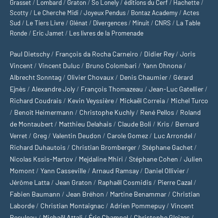
Grasset
/
Lombard
/
Graton
/
So Lonely
/
éditions du Cerf
/
Hachette
/
Scotty
/
Le Cherche Midi
/
Joyeux Pendus
/
Bontaz Academy
/
Actes
Sud
/
Le Tiers Livre
/
Glénat
/
Divergences
/
Minuit
/
CNRS
/
La Table
Ronde
/
Eric Jamet
/
Les livres de la Promenade
Paul Dietschy
/
François da Rocha Carneiro
/
Didier Rey
/
Joris
Vincent
/
Vincent Duluc
/
Bruno Colombari
/
Yann Ohnona
/
Albrecht Sonntag
/
Olivier Chovaux
/
Denis Chaumier
/
Gérard
Ejnès
/
Alexandre Joly
/
François Thomazeau
/
Jean-Luc Gatellier
/
Richard Coudrais
/
Kevin Veyssière
/
Mickaël Correia
/
Michel Turco
/
Benoît Heimermann
/
Christophe Kuchly
/
René Pellos
/
Roland
de Montaubert
/
Matthieu Delahais
/
Claude Boli
/
Kris
/
Bernard
Verret
/
Greg
/
Valentin Deudon
/
Carole Gomez
/
Luc Arrondel
/
Richard Duhautois
/
Christian Bromberger
/
Stéphane Gachet
/
Nicolas Kssis-Martov
/
Mejdaline Mhiri
/
Stéphane Cohen
/
Julien
Momont
/
Yann Casseville
/
Arnaud Ramsay
/
Daniel Ollivier
/
Jérôme Latta
/
Jean Graton
/
Raphaël Cosmidis
/
Pierre Cazal
/
Fabien Baumann
/
Jean Bréhon
/
Martine Benammar
/
Christian
Laborde
/
Christian Montaignac
/
Adrien Pommepuy
/
Vincent
Reculeau
/
Michaël Attali
/
Éric Champel
/
Christophe Gleizes
/