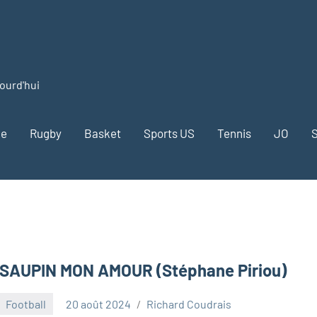
jourd'hui
me
Rugby
Basket
Sports US
Tennis
JO
S
SAUPIN MON AMOUR (Stéphane Piriou)
Football
20 août 2024
Richard Coudrais