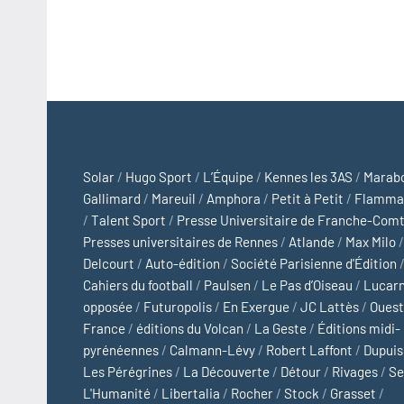
Solar
/
Hugo Sport
/
L’Équipe
/
Kennes les 3AS
/
Marab
Gallimard
/
Mareuil
/
Amphora
/
Petit à Petit
/
Flamma
/
Talent Sport
/
Presse Universitaire de Franche-Com
Presses universitaires de Rennes
/
Atlande
/
Max Milo
/
Delcourt
/
Auto-édition
/
Société Parisienne d'Édition
Cahiers du football
/
Paulsen
/
Le Pas d’Oiseau
/
Lucar
opposée
/
Futuropolis
/
En Exergue
/
JC Lattès
/
Ouest
France
/
éditions du Volcan
/
La Geste
/
Éditions midi-
pyrénéennes
/
Calmann-Lévy
/
Robert Laffont
/
Dupuis
Les Pérégrines
/
La Découverte
/
Détour
/
Rivages
/
Se
L'Humanité
/
Libertalia
/
Rocher
/
Stock
/
Grasset
/