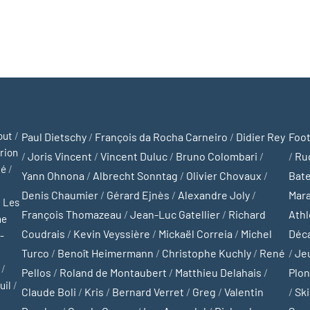
out
/
Paul Dietschy
/
François da Rocha Carneiro
/
Didier Rey
Foot
rion
/
Joris Vincent
/
Vincent Duluc
/
Bruno Colombari
/
/
Ru
té
/
Yann Ohnona
/
Albrecht Sonntag
/
Olivier Chovaux
/
Bat
Denis Chaumier
/
Gérard Ejnès
/
Alexandre Joly
/
Mar
/
Les
François Thomazeau
/
Jean-Luc Gatellier
/
Richard
Ath
ne
Coudrais
/
Kevin Veyssière
/
Mickaël Correia
/
Michel
Déc
-
Turco
/
Benoît Heimermann
/
Christophe Kuchly
/
René
/
Je
/
Pellos
/
Roland de Montaubert
/
Matthieu Delahais
/
Plo
uil
/
Claude Boli
/
Kris
/
Bernard Verret
/
Greg
/
Valentin
/
Ski