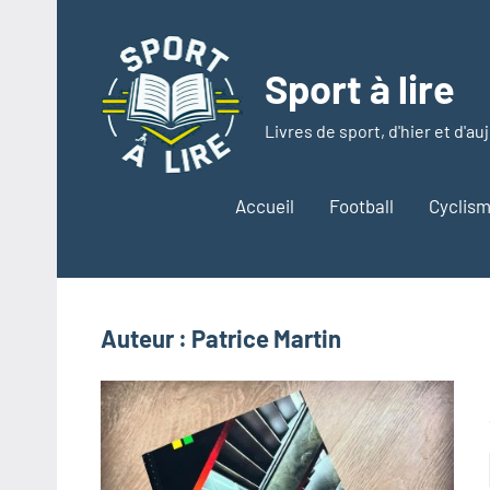
Aller
au
contenu
Sport à lire
Livres de sport, d'hier et d'au
Accueil
Football
Cyclis
Auteur :
Patrice Martin