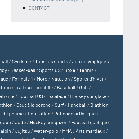
CONTACT
ball
/
Cyclisme
/
Tous les sports
/
Jeux olympiques
gby
/
Basket-ball
/
Sports US
/
Boxe
/
Tennis
/
eaux
/
Formule 1
/
Moto
/
Natation
/
Sports d'hiver
/
athon
/
Trail
/
Automobile
/
Baseball
/
Golf
/
létisme
/
Football US
/
Escalade
/
Hockey sur glace
/
athlon
/
Saut à la perche
/
Surf
/
Handball
/
Biathlon
u de paume
/
Équitation
/
Patinage artistique
/
ngeon
/
Judo
/
Hockey sur gazon
/
Football gaélique
 alpin
/
Jujitsu
/
Water-polo
/
MMA
/
Arts martiaux
/