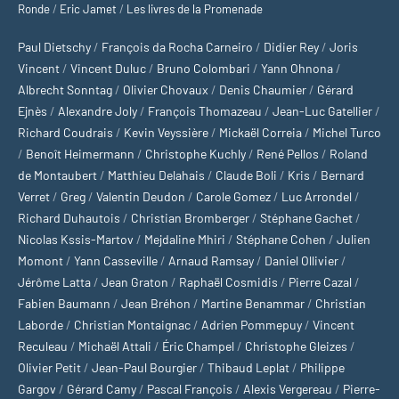
Ronde
/
Eric Jamet
/
Les livres de la Promenade
Paul Dietschy
/
François da Rocha Carneiro
/
Didier Rey
/
Joris
Vincent
/
Vincent Duluc
/
Bruno Colombari
/
Yann Ohnona
/
Albrecht Sonntag
/
Olivier Chovaux
/
Denis Chaumier
/
Gérard
Ejnès
/
Alexandre Joly
/
François Thomazeau
/
Jean-Luc Gatellier
/
Richard Coudrais
/
Kevin Veyssière
/
Mickaël Correia
/
Michel Turco
/
Benoît Heimermann
/
Christophe Kuchly
/
René Pellos
/
Roland
de Montaubert
/
Matthieu Delahais
/
Claude Boli
/
Kris
/
Bernard
Verret
/
Greg
/
Valentin Deudon
/
Carole Gomez
/
Luc Arrondel
/
Richard Duhautois
/
Christian Bromberger
/
Stéphane Gachet
/
Nicolas Kssis-Martov
/
Mejdaline Mhiri
/
Stéphane Cohen
/
Julien
Momont
/
Yann Casseville
/
Arnaud Ramsay
/
Daniel Ollivier
/
Jérôme Latta
/
Jean Graton
/
Raphaël Cosmidis
/
Pierre Cazal
/
Fabien Baumann
/
Jean Bréhon
/
Martine Benammar
/
Christian
Laborde
/
Christian Montaignac
/
Adrien Pommepuy
/
Vincent
Reculeau
/
Michaël Attali
/
Éric Champel
/
Christophe Gleizes
/
Olivier Petit
/
Jean-Paul Bourgier
/
Thibaud Leplat
/
Philippe
Gargov
/
Gérard Camy
/
Pascal François
/
Alexis Vergereau
/
Pierre-