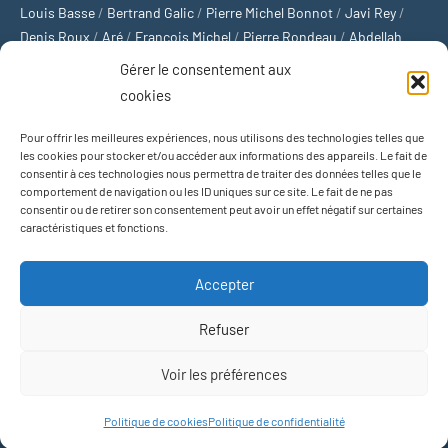
Louis Basse
/
Bertrand Galic
/
Pierre Michel Bonnot
/
Javi Rey
/
Denis Roux
/
Aré
/
François Michel
/
Pierre Rondeau
/
Abdellah
Boulma
/
Michaël Delépine
/
Stéphane Mourlane
/
Sébastien
Gérer le consentement aux
Thibault
/
Yvan Gastaut
/
Xavier Breuil
/
Marcelin Chamoin
/
cookies
Philippe Tétart
Pour offrir les meilleures expériences, nous utilisons des technologies telles que
Football
/
Cyclisme
/
Tous les sports
/
Jeux olympiques
/
Rugby
/
les cookies pour stocker et/ou accéder aux informations des appareils. Le fait de
consentir à ces technologies nous permettra de traiter des données telles que le
Basket-ball
/
Sports US
/
Boxe
/
Tennis
/
Bateaux
/
Formule 1
/
comportement de navigation ou les ID uniques sur ce site. Le fait de ne pas
Moto
/
Natation
/
Sports d'hiver
/
Marathon
/
Trail
/
Automobile
/
consentir ou de retirer son consentement peut avoir un effet négatif sur certaines
Baseball
/
Golf
/
Athlétisme
/
Football US
/
Escalade
/
Hockey sur
caractéristiques et fonctions.
glace
/
Décathlon
/
Saut à la perche
/
Surf
/
Handball
/
Biathlon
/
Jeu de paume
/
Équitation
/
Patinage artistique
/
Plongeon
/
Judo
Accepter
/
Hockey sur gazon
/
Football gaélique
/
Ski alpin
/
Jujitsu
/
Water-
polo
/
MMA
/
Arts martiaux
/
Sports de combat
/
Sports collectifs
/
Refuser
Sports mécaniques
Voir les préférences
Thème WordPress : Occasio par ThemeZee.
Politique de cookies
Politique de confidentialité