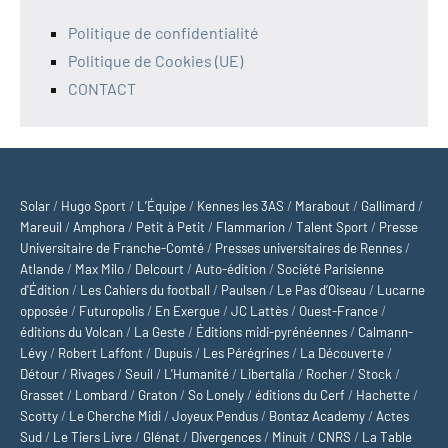
Politique de confidentialité
Politique de Cookies (UE)
CONTACT
Solar
/
Hugo Sport
/
L’Équipe
/
Kennes les 3AS
/
Marabout
/
Gallimard
/
Mareuil
/
Amphora
/
Petit à Petit
/
Flammarion
/
Talent Sport
/
Presse
Universitaire de Franche-Comté
/
Presses universitaires de Rennes
/
Atlande
/
Max Milo
/
Delcourt
/
Auto-édition
/
Société Parisienne
d'Édition
/
Les Cahiers du football
/
Paulsen
/
Le Pas d’Oiseau
/
Lucarne
opposée
/
Futuropolis
/
En Exergue
/
JC Lattès
/
Ouest-France
/
éditions du Volcan
/
La Geste
/
Éditions midi-pyrénéennes
/
Calmann-
Lévy
/
Robert Laffont
/
Dupuis
/
Les Pérégrines
/
La Découverte
/
Détour
/
Rivages
/
Seuil
/
L'Humanité
/
Libertalia
/
Rocher
/
Stock
/
Grasset
/
Lombard
/
Graton
/
So Lonely
/
éditions du Cerf
/
Hachette
/
Scotty
/
Le Cherche Midi
/
Joyeux Pendus
/
Bontaz Academy
/
Actes
Sud
/
Le Tiers Livre
/
Glénat
/
Divergences
/
Minuit
/
CNRS
/
La Table