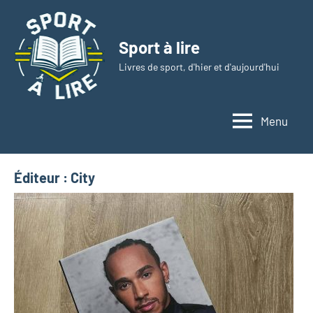
Aller
au
Sport à lire
contenu
Livres de sport, d'hier et d'aujourd'hui
Menu
Éditeur :
City