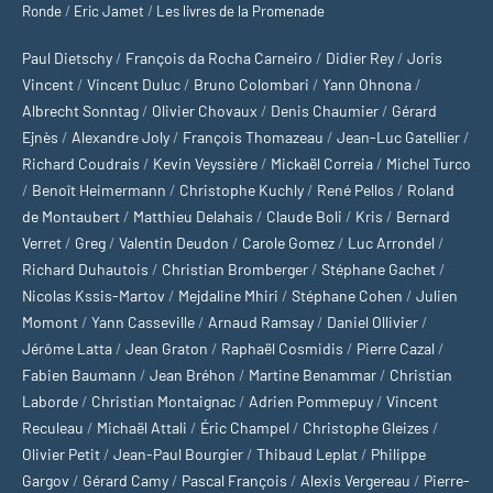
Ronde
/
Eric Jamet
/
Les livres de la Promenade
Paul Dietschy
/
François da Rocha Carneiro
/
Didier Rey
/
Joris
Vincent
/
Vincent Duluc
/
Bruno Colombari
/
Yann Ohnona
/
Albrecht Sonntag
/
Olivier Chovaux
/
Denis Chaumier
/
Gérard
Ejnès
/
Alexandre Joly
/
François Thomazeau
/
Jean-Luc Gatellier
/
Richard Coudrais
/
Kevin Veyssière
/
Mickaël Correia
/
Michel Turco
/
Benoît Heimermann
/
Christophe Kuchly
/
René Pellos
/
Roland
de Montaubert
/
Matthieu Delahais
/
Claude Boli
/
Kris
/
Bernard
Verret
/
Greg
/
Valentin Deudon
/
Carole Gomez
/
Luc Arrondel
/
Richard Duhautois
/
Christian Bromberger
/
Stéphane Gachet
/
Nicolas Kssis-Martov
/
Mejdaline Mhiri
/
Stéphane Cohen
/
Julien
Momont
/
Yann Casseville
/
Arnaud Ramsay
/
Daniel Ollivier
/
Jérôme Latta
/
Jean Graton
/
Raphaël Cosmidis
/
Pierre Cazal
/
Fabien Baumann
/
Jean Bréhon
/
Martine Benammar
/
Christian
Laborde
/
Christian Montaignac
/
Adrien Pommepuy
/
Vincent
Reculeau
/
Michaël Attali
/
Éric Champel
/
Christophe Gleizes
/
Olivier Petit
/
Jean-Paul Bourgier
/
Thibaud Leplat
/
Philippe
Gargov
/
Gérard Camy
/
Pascal François
/
Alexis Vergereau
/
Pierre-