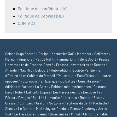
Politique de confidentialité
Politique de Cookies (UE)
CONTACT
Solar
/
Hugo Sport
/
L’Équipe
/
Kennes les 3AS
/
Marabout
/
Gallimard
/
Mareuil
/
Amphora
/
Petit à Petit
/
Flammarion
/
Talent Sport
/
Presse
Universitaire de Franche-Comté
/
Presses universitaires de Rennes
/
Atlande
/
Max Milo
/
Delcourt
/
Auto-édition
/
Société Parisienne
d'Édition
/
Les Cahiers du football
/
Paulsen
/
Le Pas d’Oiseau
/
Lucarne
opposée
/
Futuropolis
/
En Exergue
/
JC Lattès
/
Ouest-France
/
éditions du Volcan
/
La Geste
/
Éditions midi-pyrénéennes
/
Calmann-
Lévy
/
Robert Laffont
/
Dupuis
/
Les Pérégrines
/
La Découverte
/
Détour
/
Rivages
/
Seuil
/
L'Humanité
/
Libertalia
/
Rocher
/
Stock
/
Grasset
/
Lombard
/
Graton
/
So Lonely
/
éditions du Cerf
/
Hachette
/
Scotty
/
Le Cherche Midi
/
Joyeux Pendus
/
Bontaz Academy
/
Actes
Sud
/
Le Tiers Livre
/
Glénat
/
Divergences
/
Minuit
/
CNRS
/
La Table