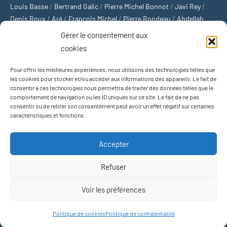
Louis Basse
/
Bertrand Galic
/
Pierre Michel Bonnot
/
Javi Rey
/
Denis Roux
/
Aré
/
François Michel
/
Pierre Rondeau
/
Abdellah
Boulma
/
Michaël Delépine
/
Stéphane Mourlane
/
Sébastien
Gérer le consentement aux
Thibault
/
Yvan Gastaut
/
Xavier Breuil
/
Marcelin Chamoin
/
cookies
Philippe Tétart
Pour offrir les meilleures expériences, nous utilisons des technologies telles que
Football
/
Cyclisme
/
Tous les sports
/
Jeux olympiques
/
Rugby
/
les cookies pour stocker et/ou accéder aux informations des appareils. Le fait de
consentir à ces technologies nous permettra de traiter des données telles que le
Basket-ball
/
Sports US
/
Boxe
/
Tennis
/
Bateaux
/
Formule 1
/
comportement de navigation ou les ID uniques sur ce site. Le fait de ne pas
Moto
/
Natation
/
Sports d'hiver
/
Marathon
/
Trail
/
Automobile
/
consentir ou de retirer son consentement peut avoir un effet négatif sur certaines
Baseball
/
Golf
/
Athlétisme
/
Football US
/
Escalade
/
Hockey sur
caractéristiques et fonctions.
glace
/
Décathlon
/
Saut à la perche
/
Surf
/
Handball
/
Biathlon
/
Jeu de paume
/
Équitation
/
Patinage artistique
/
Plongeon
/
Judo
Accepter
/
Hockey sur gazon
/
Football gaélique
/
Ski alpin
/
Jujitsu
/
Water-
polo
/
MMA
/
Arts martiaux
/
Sports de combat
/
Sports collectifs
/
Refuser
Sports mécaniques
Voir les préférences
Thème WordPress : Occasio par ThemeZee.
Politique de cookies
Politique de confidentialité