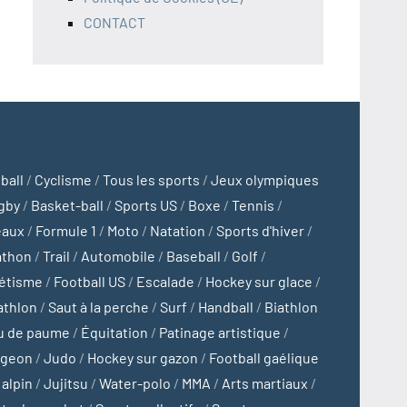
CONTACT
ball
/
Cyclisme
/
Tous les sports
/
Jeux olympiques
gby
/
Basket-ball
/
Sports US
/
Boxe
/
Tennis
/
eaux
/
Formule 1
/
Moto
/
Natation
/
Sports d'hiver
/
athon
/
Trail
/
Automobile
/
Baseball
/
Golf
/
létisme
/
Football US
/
Escalade
/
Hockey sur glace
/
athlon
/
Saut à la perche
/
Surf
/
Handball
/
Biathlon
u de paume
/
Équitation
/
Patinage artistique
/
ngeon
/
Judo
/
Hockey sur gazon
/
Football gaélique
 alpin
/
Jujitsu
/
Water-polo
/
MMA
/
Arts martiaux
/