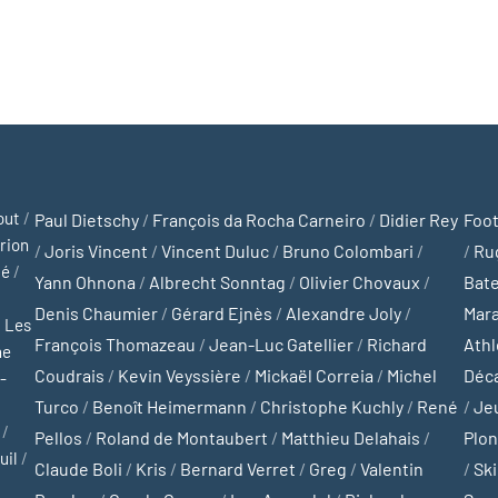
out
/
Paul Dietschy
/
François da Rocha Carneiro
/
Didier Rey
Foot
rion
/
Joris Vincent
/
Vincent Duluc
/
Bruno Colombari
/
/
Ru
té
/
Yann Ohnona
/
Albrecht Sonntag
/
Olivier Chovaux
/
Bat
Denis Chaumier
/
Gérard Ejnès
/
Alexandre Joly
/
Mar
/
Les
François Thomazeau
/
Jean-Luc Gatellier
/
Richard
Ath
ne
Coudrais
/
Kevin Veyssière
/
Mickaël Correia
/
Michel
Déc
-
Turco
/
Benoît Heimermann
/
Christophe Kuchly
/
René
/
Je
/
Pellos
/
Roland de Montaubert
/
Matthieu Delahais
/
Plo
uil
/
Claude Boli
/
Kris
/
Bernard Verret
/
Greg
/
Valentin
/
Ski