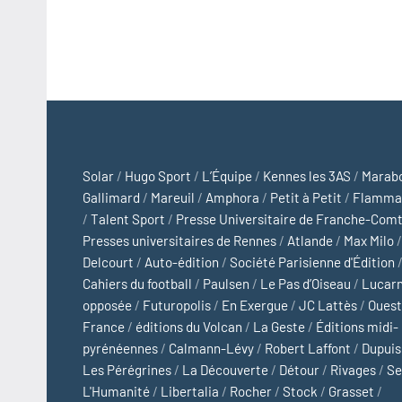
Solar
/
Hugo Sport
/
L’Équipe
/
Kennes les 3AS
/
Marab
Gallimard
/
Mareuil
/
Amphora
/
Petit à Petit
/
Flamma
/
Talent Sport
/
Presse Universitaire de Franche-Com
Presses universitaires de Rennes
/
Atlande
/
Max Milo
/
Delcourt
/
Auto-édition
/
Société Parisienne d'Édition
Cahiers du football
/
Paulsen
/
Le Pas d’Oiseau
/
Lucar
opposée
/
Futuropolis
/
En Exergue
/
JC Lattès
/
Ouest
France
/
éditions du Volcan
/
La Geste
/
Éditions midi-
pyrénéennes
/
Calmann-Lévy
/
Robert Laffont
/
Dupuis
Les Pérégrines
/
La Découverte
/
Détour
/
Rivages
/
Se
L'Humanité
/
Libertalia
/
Rocher
/
Stock
/
Grasset
/