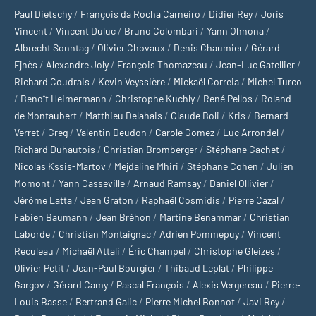
Paul Dietschy
/
François da Rocha Carneiro
/
Didier Rey
/
Joris
Vincent
/
Vincent Duluc
/
Bruno Colombari
/
Yann Ohnona
/
Albrecht Sonntag
/
Olivier Chovaux
/
Denis Chaumier
/
Gérard
Ejnès
/
Alexandre Joly
/
François Thomazeau
/
Jean-Luc Gatellier
/
Richard Coudrais
/
Kevin Veyssière
/
Mickaël Correia
/
Michel Turco
/
Benoît Heimermann
/
Christophe Kuchly
/
René Pellos
/
Roland
de Montaubert
/
Matthieu Delahais
/
Claude Boli
/
Kris
/
Bernard
Verret
/
Greg
/
Valentin Deudon
/
Carole Gomez
/
Luc Arrondel
/
Richard Duhautois
/
Christian Bromberger
/
Stéphane Gachet
/
Nicolas Kssis-Martov
/
Mejdaline Mhiri
/
Stéphane Cohen
/
Julien
Momont
/
Yann Casseville
/
Arnaud Ramsay
/
Daniel Ollivier
/
Jérôme Latta
/
Jean Graton
/
Raphaël Cosmidis
/
Pierre Cazal
/
Fabien Baumann
/
Jean Bréhon
/
Martine Benammar
/
Christian
Laborde
/
Christian Montaignac
/
Adrien Pommepuy
/
Vincent
Reculeau
/
Michaël Attali
/
Éric Champel
/
Christophe Gleizes
/
Olivier Petit
/
Jean-Paul Bourgier
/
Thibaud Leplat
/
Philippe
Gargov
/
Gérard Camy
/
Pascal François
/
Alexis Vergereau
/
Pierre-
Louis Basse
/
Bertrand Galic
/
Pierre Michel Bonnot
/
Javi Rey
/