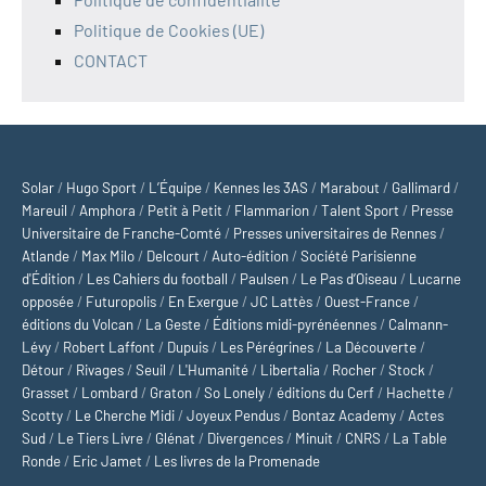
Politique de Cookies (UE)
CONTACT
Solar
/
Hugo Sport
/
L’Équipe
/
Kennes les 3AS
/
Marabout
/
Gallimard
/
Mareuil
/
Amphora
/
Petit à Petit
/
Flammarion
/
Talent Sport
/
Presse
Universitaire de Franche-Comté
/
Presses universitaires de Rennes
/
Atlande
/
Max Milo
/
Delcourt
/
Auto-édition
/
Société Parisienne
d'Édition
/
Les Cahiers du football
/
Paulsen
/
Le Pas d’Oiseau
/
Lucarne
opposée
/
Futuropolis
/
En Exergue
/
JC Lattès
/
Ouest-France
/
éditions du Volcan
/
La Geste
/
Éditions midi-pyrénéennes
/
Calmann-
Lévy
/
Robert Laffont
/
Dupuis
/
Les Pérégrines
/
La Découverte
/
Détour
/
Rivages
/
Seuil
/
L'Humanité
/
Libertalia
/
Rocher
/
Stock
/
Grasset
/
Lombard
/
Graton
/
So Lonely
/
éditions du Cerf
/
Hachette
/
Scotty
/
Le Cherche Midi
/
Joyeux Pendus
/
Bontaz Academy
/
Actes
Sud
/
Le Tiers Livre
/
Glénat
/
Divergences
/
Minuit
/
CNRS
/
La Table
Ronde
/
Eric Jamet
/
Les livres de la Promenade