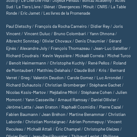
Scotty
/
Le Cherche Midi
/
Joyeux Pendus
/
Bontaz Academy
/
Actes
Sud
/
Le Tiers Livre
/
Glénat
/
Divergences
/
Minuit
/
CNRS
/
La Table
Ronde
/
Eric Jamet
/
Les livres de la Promenade
Paul Dietschy
/
François da Rocha Carneiro
/
Didier Rey
/
Joris
Vincent
/
Vincent Duluc
/
Bruno Colombari
/
Yann Ohnona
/
Albrecht Sonntag
/
Olivier Chovaux
/
Denis Chaumier
/
Gérard
Ejnès
/
Alexandre Joly
/
François Thomazeau
/
Jean-Luc Gatellier
/
Richard Coudrais
/
Kevin Veyssière
/
Mickaël Correia
/
Michel Turco
/
Benoît Heimermann
/
Christophe Kuchly
/
René Pellos
/
Roland
de Montaubert
/
Matthieu Delahais
/
Claude Boli
/
Kris
/
Bernard
Verret
/
Greg
/
Valentin Deudon
/
Carole Gomez
/
Luc Arrondel
/
Richard Duhautois
/
Christian Bromberger
/
Stéphane Gachet
/
Nicolas Kssis-Martov
/
Mejdaline Mhiri
/
Stéphane Cohen
/
Julien
Momont
/
Yann Casseville
/
Arnaud Ramsay
/
Daniel Ollivier
/
Jérôme Latta
/
Jean Graton
/
Raphaël Cosmidis
/
Pierre Cazal
/
Fabien Baumann
/
Jean Bréhon
/
Martine Benammar
/
Christian
Laborde
/
Christian Montaignac
/
Adrien Pommepuy
/
Vincent
Reculeau
/
Michaël Attali
/
Éric Champel
/
Christophe Gleizes
/
Olivier Petit
/
Jean-Paul Bourgier
/
Thibaud Leplat
/
Philippe