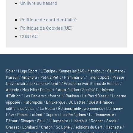
Un livre au hasard
Politique de confidentialité
Politique de Cookies (UE)
CONTACT
Solar
/
Hugo Sport
/
L’Équipe
/
Kennes les 3AS
/
Marabout
/
Gallimard
/
Mareuil
/
Amphora
/
Petit à Petit
/
Flammarion
/
Talent Sport
/
Presse
Universitaire de Franche-Comté
/
Presses universitaires de Rennes
/
Atlande
/
Max Milo
/
Delcourt
/
Auto-édition
/
Société Parisienne
d'Édition
/
Les Cahiers du football
/
Paulsen
/
Le Pas d’Oiseau
/
Lucarne
opposée
/
Futuropolis
/
En Exergue
/
JC Lattès
/
Ouest-France
/
éditions du Volcan
/
La Geste
/
Éditions midi-pyrénéennes
/
Calmann-
Lévy
/
Robert Laffont
/
Dupuis
/
Les Pérégrines
/
La Découverte
/
Détour
/
Rivages
/
Seuil
/
L'Humanité
/
Libertalia
/
Rocher
/
Stock
/
Grasset
/
Lombard
/
Graton
/
So Lonely
/
éditions du Cerf
/
Hachette
/