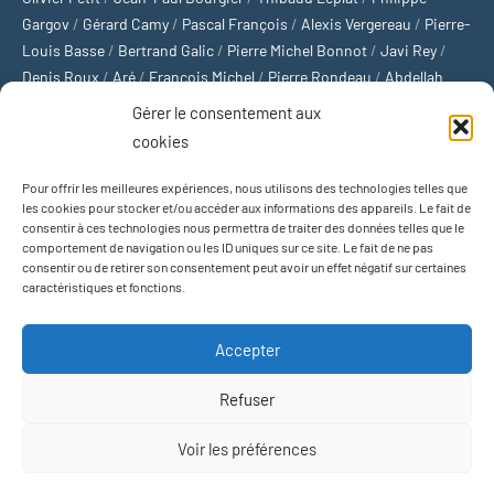
Gargov
/
Gérard Camy
/
Pascal François
/
Alexis Vergereau
/
Pierre-
Louis Basse
/
Bertrand Galic
/
Pierre Michel Bonnot
/
Javi Rey
/
Denis Roux
/
Aré
/
François Michel
/
Pierre Rondeau
/
Abdellah
Boulma
/
Michaël Delépine
/
Stéphane Mourlane
/
Sébastien
Gérer le consentement aux
Thibault
/
Yvan Gastaut
/
Xavier Breuil
/
Marcelin Chamoin
/
cookies
Philippe Tétart
Pour offrir les meilleures expériences, nous utilisons des technologies telles que
Football
/
Cyclisme
/
Tous les sports
/
Jeux olympiques
/
Rugby
/
les cookies pour stocker et/ou accéder aux informations des appareils. Le fait de
consentir à ces technologies nous permettra de traiter des données telles que le
Basket-ball
/
Sports US
/
Boxe
/
Tennis
/
Bateaux
/
Formule 1
/
comportement de navigation ou les ID uniques sur ce site. Le fait de ne pas
Moto
/
Natation
/
Sports d'hiver
/
Marathon
/
Trail
/
Automobile
/
consentir ou de retirer son consentement peut avoir un effet négatif sur certaines
Baseball
/
Golf
/
Athlétisme
/
Football US
/
Escalade
/
Hockey sur
caractéristiques et fonctions.
glace
/
Décathlon
/
Saut à la perche
/
Surf
/
Handball
/
Biathlon
/
Jeu de paume
/
Équitation
/
Patinage artistique
/
Plongeon
/
Judo
Accepter
/
Hockey sur gazon
/
Football gaélique
/
Ski alpin
/
Jujitsu
/
Water-
polo
/
MMA
/
Arts martiaux
/
Sports de combat
/
Sports collectifs
/
Refuser
Sports mécaniques
Voir les préférences