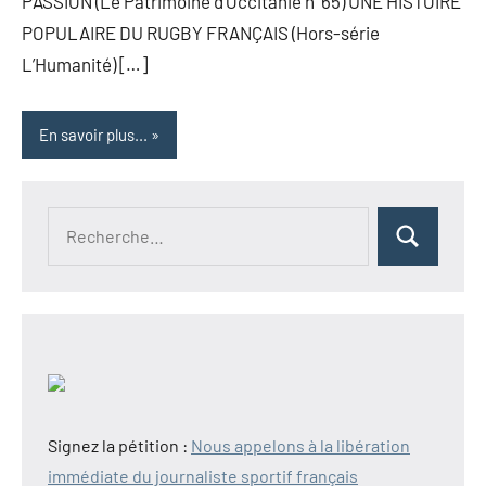
PASSION (Le Patrimoine d’Occitanie n°65) UNE HISTOIRE
POPULAIRE DU RUGBY FRANÇAIS (Hors-série
L’Humanité) […]
En savoir plus...
Recherche
Rechercher
pour :
Signez la pétition :
Nous appelons à la libération
immédiate du journaliste sportif français