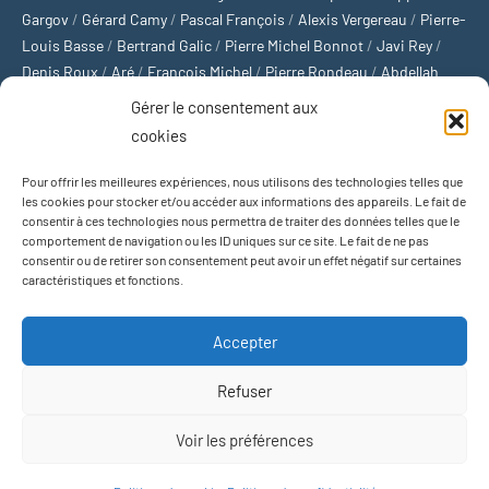
Gargov
/
Gérard Camy
/
Pascal François
/
Alexis Vergereau
/
Pierre-
Louis Basse
/
Bertrand Galic
/
Pierre Michel Bonnot
/
Javi Rey
/
Denis Roux
/
Aré
/
François Michel
/
Pierre Rondeau
/
Abdellah
Boulma
/
Michaël Delépine
/
Stéphane Mourlane
/
Sébastien
Gérer le consentement aux
Thibault
/
Yvan Gastaut
/
Xavier Breuil
/
Marcelin Chamoin
/
cookies
Philippe Tétart
Pour offrir les meilleures expériences, nous utilisons des technologies telles que
Football
/
Cyclisme
/
Tous les sports
/
Jeux olympiques
/
Rugby
/
les cookies pour stocker et/ou accéder aux informations des appareils. Le fait de
consentir à ces technologies nous permettra de traiter des données telles que le
Basket-ball
/
Sports US
/
Boxe
/
Tennis
/
Bateaux
/
Formule 1
/
comportement de navigation ou les ID uniques sur ce site. Le fait de ne pas
Moto
/
Natation
/
Sports d'hiver
/
Marathon
/
Trail
/
Automobile
/
consentir ou de retirer son consentement peut avoir un effet négatif sur certaines
Baseball
/
Golf
/
Athlétisme
/
Football US
/
Escalade
/
Hockey sur
caractéristiques et fonctions.
glace
/
Décathlon
/
Saut à la perche
/
Surf
/
Handball
/
Biathlon
/
Jeu de paume
/
Équitation
/
Patinage artistique
/
Plongeon
/
Judo
Accepter
/
Hockey sur gazon
/
Football gaélique
/
Ski alpin
/
Jujitsu
/
Water-
polo
/
MMA
/
Arts martiaux
/
Sports de combat
/
Sports collectifs
/
Refuser
Sports mécaniques
Voir les préférences
Thème WordPress : Occasio par ThemeZee.