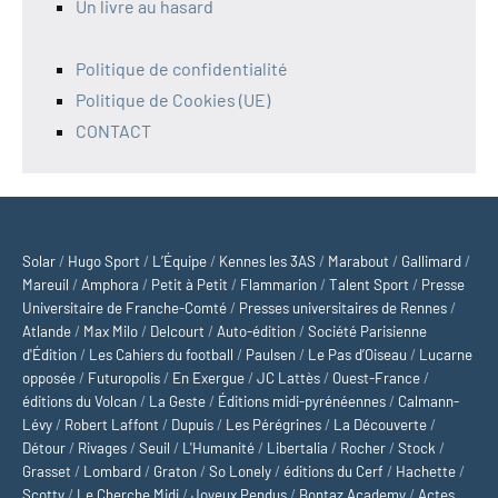
Un livre au hasard
Politique de confidentialité
Politique de Cookies (UE)
CONTACT
Solar
/
Hugo Sport
/
L’Équipe
/
Kennes les 3AS
/
Marabout
/
Gallimard
/
Mareuil
/
Amphora
/
Petit à Petit
/
Flammarion
/
Talent Sport
/
Presse
Universitaire de Franche-Comté
/
Presses universitaires de Rennes
/
Atlande
/
Max Milo
/
Delcourt
/
Auto-édition
/
Société Parisienne
d'Édition
/
Les Cahiers du football
/
Paulsen
/
Le Pas d’Oiseau
/
Lucarne
opposée
/
Futuropolis
/
En Exergue
/
JC Lattès
/
Ouest-France
/
éditions du Volcan
/
La Geste
/
Éditions midi-pyrénéennes
/
Calmann-
Lévy
/
Robert Laffont
/
Dupuis
/
Les Pérégrines
/
La Découverte
/
Détour
/
Rivages
/
Seuil
/
L'Humanité
/
Libertalia
/
Rocher
/
Stock
/
Grasset
/
Lombard
/
Graton
/
So Lonely
/
éditions du Cerf
/
Hachette
/
Scotty
/
Le Cherche Midi
/
Joyeux Pendus
/
Bontaz Academy
/
Actes