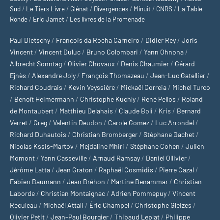
Sud
/
Le Tiers Livre
/
Glénat
/
Divergences
/
Minuit
/
CNRS
/
La Table
Ronde
/
Eric Jamet
/
Les livres de la Promenade
Paul Dietschy
/
François da Rocha Carneiro
/
Didier Rey
/
Joris
Vincent
/
Vincent Duluc
/
Bruno Colombari
/
Yann Ohnona
/
Albrecht Sonntag
/
Olivier Chovaux
/
Denis Chaumier
/
Gérard
Ejnès
/
Alexandre Joly
/
François Thomazeau
/
Jean-Luc Gatellier
/
Richard Coudrais
/
Kevin Veyssière
/
Mickaël Correia
/
Michel Turco
/
Benoît Heimermann
/
Christophe Kuchly
/
René Pellos
/
Roland
de Montaubert
/
Matthieu Delahais
/
Claude Boli
/
Kris
/
Bernard
Verret
/
Greg
/
Valentin Deudon
/
Carole Gomez
/
Luc Arrondel
/
Richard Duhautois
/
Christian Bromberger
/
Stéphane Gachet
/
Nicolas Kssis-Martov
/
Mejdaline Mhiri
/
Stéphane Cohen
/
Julien
Momont
/
Yann Casseville
/
Arnaud Ramsay
/
Daniel Ollivier
/
Jérôme Latta
/
Jean Graton
/
Raphaël Cosmidis
/
Pierre Cazal
/
Fabien Baumann
/
Jean Bréhon
/
Martine Benammar
/
Christian
Laborde
/
Christian Montaignac
/
Adrien Pommepuy
/
Vincent
Reculeau
/
Michaël Attali
/
Éric Champel
/
Christophe Gleizes
/
Olivier Petit
/
Jean-Paul Bourgier
/
Thibaud Leplat
/
Philippe