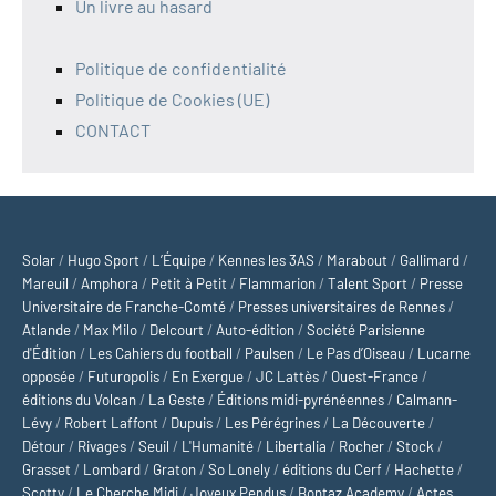
Un livre au hasard
Politique de confidentialité
Politique de Cookies (UE)
CONTACT
Solar
/
Hugo Sport
/
L’Équipe
/
Kennes les 3AS
/
Marabout
/
Gallimard
/
Mareuil
/
Amphora
/
Petit à Petit
/
Flammarion
/
Talent Sport
/
Presse
Universitaire de Franche-Comté
/
Presses universitaires de Rennes
/
Atlande
/
Max Milo
/
Delcourt
/
Auto-édition
/
Société Parisienne
d'Édition
/
Les Cahiers du football
/
Paulsen
/
Le Pas d’Oiseau
/
Lucarne
opposée
/
Futuropolis
/
En Exergue
/
JC Lattès
/
Ouest-France
/
éditions du Volcan
/
La Geste
/
Éditions midi-pyrénéennes
/
Calmann-
Lévy
/
Robert Laffont
/
Dupuis
/
Les Pérégrines
/
La Découverte
/
Détour
/
Rivages
/
Seuil
/
L'Humanité
/
Libertalia
/
Rocher
/
Stock
/
Grasset
/
Lombard
/
Graton
/
So Lonely
/
éditions du Cerf
/
Hachette
/
Scotty
/
Le Cherche Midi
/
Joyeux Pendus
/
Bontaz Academy
/
Actes