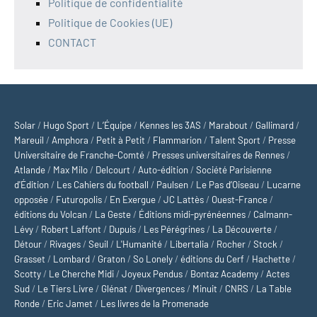
Politique de confidentialité
Politique de Cookies (UE)
CONTACT
Solar
/
Hugo Sport
/
L’Équipe
/
Kennes les 3AS
/
Marabout
/
Gallimard
/
Mareuil
/
Amphora
/
Petit à Petit
/
Flammarion
/
Talent Sport
/
Presse
Universitaire de Franche-Comté
/
Presses universitaires de Rennes
/
Atlande
/
Max Milo
/
Delcourt
/
Auto-édition
/
Société Parisienne
d'Édition
/
Les Cahiers du football
/
Paulsen
/
Le Pas d’Oiseau
/
Lucarne
opposée
/
Futuropolis
/
En Exergue
/
JC Lattès
/
Ouest-France
/
éditions du Volcan
/
La Geste
/
Éditions midi-pyrénéennes
/
Calmann-
Lévy
/
Robert Laffont
/
Dupuis
/
Les Pérégrines
/
La Découverte
/
Détour
/
Rivages
/
Seuil
/
L'Humanité
/
Libertalia
/
Rocher
/
Stock
/
Grasset
/
Lombard
/
Graton
/
So Lonely
/
éditions du Cerf
/
Hachette
/
Scotty
/
Le Cherche Midi
/
Joyeux Pendus
/
Bontaz Academy
/
Actes
Sud
/
Le Tiers Livre
/
Glénat
/
Divergences
/
Minuit
/
CNRS
/
La Table
Ronde
/
Eric Jamet
/
Les livres de la Promenade