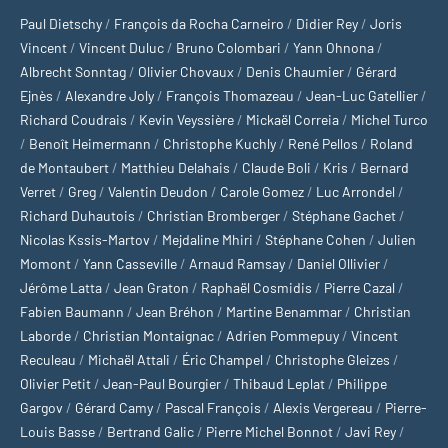
Paul Dietschy
/
François da Rocha Carneiro
/
Didier Rey
/
Joris
Vincent
/
Vincent Duluc
/
Bruno Colombari
/
Yann Ohnona
/
Albrecht Sonntag
/
Olivier Chovaux
/
Denis Chaumier
/
Gérard
Ejnès
/
Alexandre Joly
/
François Thomazeau
/
Jean-Luc Gatellier
/
Richard Coudrais
/
Kevin Veyssière
/
Mickaël Correia
/
Michel Turco
/
Benoît Heimermann
/
Christophe Kuchly
/
René Pellos
/
Roland
de Montaubert
/
Matthieu Delahais
/
Claude Boli
/
Kris
/
Bernard
Verret
/
Greg
/
Valentin Deudon
/
Carole Gomez
/
Luc Arrondel
/
Richard Duhautois
/
Christian Bromberger
/
Stéphane Gachet
/
Nicolas Kssis-Martov
/
Mejdaline Mhiri
/
Stéphane Cohen
/
Julien
Momont
/
Yann Casseville
/
Arnaud Ramsay
/
Daniel Ollivier
/
Jérôme Latta
/
Jean Graton
/
Raphaël Cosmidis
/
Pierre Cazal
/
Fabien Baumann
/
Jean Bréhon
/
Martine Benammar
/
Christian
Laborde
/
Christian Montaignac
/
Adrien Pommepuy
/
Vincent
Reculeau
/
Michaël Attali
/
Éric Champel
/
Christophe Gleizes
/
Olivier Petit
/
Jean-Paul Bourgier
/
Thibaud Leplat
/
Philippe
Gargov
/
Gérard Camy
/
Pascal François
/
Alexis Vergereau
/
Pierre-
Louis Basse
/
Bertrand Galic
/
Pierre Michel Bonnot
/
Javi Rey
/