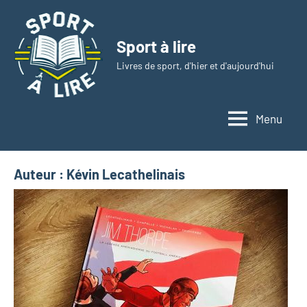
Aller
au
Sport à lire
contenu
Livres de sport, d'hier et d'aujourd'hui
Menu
Auteur :
Kévin Lecathelinais