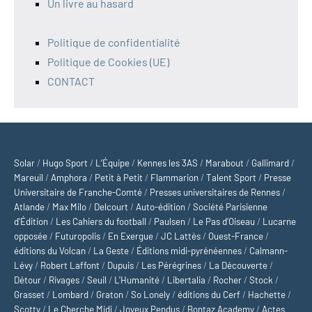
Un livre au hasard
Politique de confidentialité
Politique de Cookies (UE)
CONTACT
Solar
/
Hugo Sport
/
L’Équipe
/
Kennes les 3AS
/
Marabout
/
Gallimard
/
Mareuil
/
Amphora
/
Petit à Petit
/
Flammarion
/
Talent Sport
/
Presse
Universitaire de Franche-Comté
/
Presses universitaires de Rennes
/
Atlande
/
Max Milo
/
Delcourt
/
Auto-édition
/
Société Parisienne
d'Édition
/
Les Cahiers du football
/
Paulsen
/
Le Pas d’Oiseau
/
Lucarne
opposée
/
Futuropolis
/
En Exergue
/
JC Lattès
/
Ouest-France
/
éditions du Volcan
/
La Geste
/
Éditions midi-pyrénéennes
/
Calmann-
Lévy
/
Robert Laffont
/
Dupuis
/
Les Pérégrines
/
La Découverte
/
Détour
/
Rivages
/
Seuil
/
L'Humanité
/
Libertalia
/
Rocher
/
Stock
/
Grasset
/
Lombard
/
Graton
/
So Lonely
/
éditions du Cerf
/
Hachette
/
Scotty
/
Le Cherche Midi
/
Joyeux Pendus
/
Bontaz Academy
/
Actes