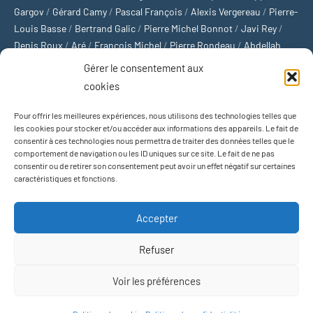
Gargov
/
Gérard Camy
/
Pascal François
/
Alexis Vergereau
/
Pierre-
Louis Basse
/
Bertrand Galic
/
Pierre Michel Bonnot
/
Javi Rey
/
Denis Roux
/
Aré
/
François Michel
/
Pierre Rondeau
/
Abdellah
Boulma
/
Michaël Delépine
/
Stéphane Mourlane
/
Sébastien
Gérer le consentement aux
Thibault
/
Yvan Gastaut
/
Xavier Breuil
/
Marcelin Chamoin
/
cookies
Philippe Tétart
Pour offrir les meilleures expériences, nous utilisons des technologies telles que
Football
/
Cyclisme
/
Tous les sports
/
Jeux olympiques
/
Rugby
/
les cookies pour stocker et/ou accéder aux informations des appareils. Le fait de
consentir à ces technologies nous permettra de traiter des données telles que le
Basket-ball
/
Sports US
/
Boxe
/
Tennis
/
Bateaux
/
Formule 1
/
comportement de navigation ou les ID uniques sur ce site. Le fait de ne pas
Moto
/
Natation
/
Sports d'hiver
/
Marathon
/
Trail
/
Automobile
/
consentir ou de retirer son consentement peut avoir un effet négatif sur certaines
Baseball
/
Golf
/
Athlétisme
/
Football US
/
Escalade
/
Hockey sur
caractéristiques et fonctions.
glace
/
Décathlon
/
Saut à la perche
/
Surf
/
Handball
/
Biathlon
/
Jeu de paume
/
Équitation
/
Patinage artistique
/
Plongeon
/
Judo
Accepter
/
Hockey sur gazon
/
Football gaélique
/
Ski alpin
/
Jujitsu
/
Water-
polo
/
MMA
/
Arts martiaux
/
Sports de combat
/
Sports collectifs
/
Refuser
Sports mécaniques
Voir les préférences
Thème WordPress : Occasio par ThemeZee.