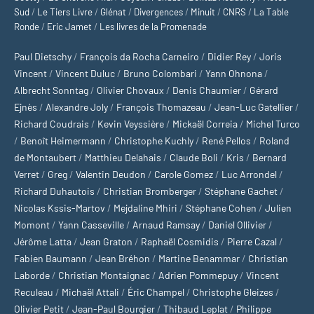
Sud
/
Le Tiers Livre
/
Glénat
/
Divergences
/
Minuit
/
CNRS
/
La Table
Ronde
/
Eric Jamet
/
Les livres de la Promenade
Paul Dietschy
/
François da Rocha Carneiro
/
Didier Rey
/
Joris
Vincent
/
Vincent Duluc
/
Bruno Colombari
/
Yann Ohnona
/
Albrecht Sonntag
/
Olivier Chovaux
/
Denis Chaumier
/
Gérard
Ejnès
/
Alexandre Joly
/
François Thomazeau
/
Jean-Luc Gatellier
/
Richard Coudrais
/
Kevin Veyssière
/
Mickaël Correia
/
Michel Turco
/
Benoît Heimermann
/
Christophe Kuchly
/
René Pellos
/
Roland
de Montaubert
/
Matthieu Delahais
/
Claude Boli
/
Kris
/
Bernard
Verret
/
Greg
/
Valentin Deudon
/
Carole Gomez
/
Luc Arrondel
/
Richard Duhautois
/
Christian Bromberger
/
Stéphane Gachet
/
Nicolas Kssis-Martov
/
Mejdaline Mhiri
/
Stéphane Cohen
/
Julien
Momont
/
Yann Casseville
/
Arnaud Ramsay
/
Daniel Ollivier
/
Jérôme Latta
/
Jean Graton
/
Raphaël Cosmidis
/
Pierre Cazal
/
Fabien Baumann
/
Jean Bréhon
/
Martine Benammar
/
Christian
Laborde
/
Christian Montaignac
/
Adrien Pommepuy
/
Vincent
Reculeau
/
Michaël Attali
/
Éric Champel
/
Christophe Gleizes
/
Olivier Petit
/
Jean-Paul Bourgier
/
Thibaud Leplat
/
Philippe