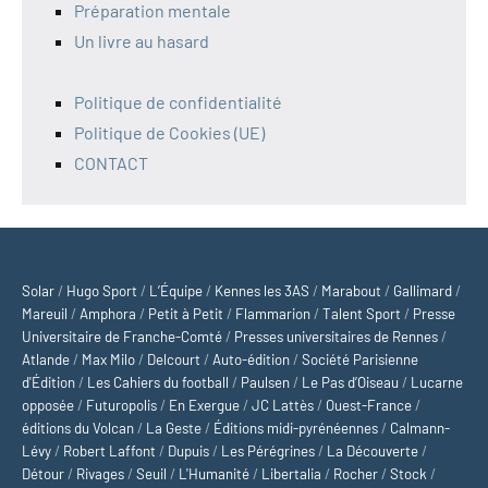
Préparation mentale
Un livre au hasard
Politique de confidentialité
Politique de Cookies (UE)
CONTACT
Solar
/
Hugo Sport
/
L’Équipe
/
Kennes les 3AS
/
Marabout
/
Gallimard
/
Mareuil
/
Amphora
/
Petit à Petit
/
Flammarion
/
Talent Sport
/
Presse
Universitaire de Franche-Comté
/
Presses universitaires de Rennes
/
Atlande
/
Max Milo
/
Delcourt
/
Auto-édition
/
Société Parisienne
d'Édition
/
Les Cahiers du football
/
Paulsen
/
Le Pas d’Oiseau
/
Lucarne
opposée
/
Futuropolis
/
En Exergue
/
JC Lattès
/
Ouest-France
/
éditions du Volcan
/
La Geste
/
Éditions midi-pyrénéennes
/
Calmann-
Lévy
/
Robert Laffont
/
Dupuis
/
Les Pérégrines
/
La Découverte
/
Détour
/
Rivages
/
Seuil
/
L'Humanité
/
Libertalia
/
Rocher
/
Stock
/