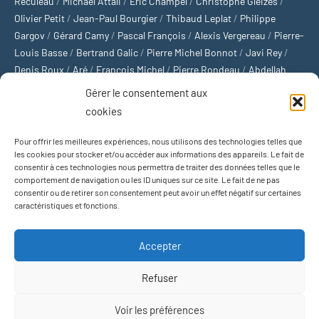
Reculeau
/
Michaël Attali
/
Éric Champel
/
Christophe Gleizes
/
Olivier Petit
/
Jean-Paul Bourgier
/
Thibaud Leplat
/
Philippe
Gargov
/
Gérard Camy
/
Pascal François
/
Alexis Vergereau
/
Pierre-
Louis Basse
/
Bertrand Galic
/
Pierre Michel Bonnot
/
Javi Rey
/
Denis Roux
/
Aré
/
François Michel
/
Pierre Rondeau
/
Abdellah
Boulma
/
Michaël Delépine
/
Stéphane Mourlane
/
Sébastien
Gérer le consentement aux
Thibault
/
Yvan Gastaut
/
Xavier Breuil
/
Marcelin Chamoin
/
cookies
Philippe Tétart
Pour offrir les meilleures expériences, nous utilisons des technologies telles que
Football
/
Cyclisme
/
Tous les sports
/
Jeux olympiques
/
Rugby
/
les cookies pour stocker et/ou accéder aux informations des appareils. Le fait de
consentir à ces technologies nous permettra de traiter des données telles que le
Basket-ball
/
Sports US
/
Boxe
/
Tennis
/
Bateaux
/
Formule 1
/
comportement de navigation ou les ID uniques sur ce site. Le fait de ne pas
Moto
/
Natation
/
Sports d'hiver
/
Marathon
/
Trail
/
Automobile
/
consentir ou de retirer son consentement peut avoir un effet négatif sur certaines
Baseball
/
Golf
/
Athlétisme
/
Football US
/
Escalade
/
Hockey sur
caractéristiques et fonctions.
glace
/
Décathlon
/
Saut à la perche
/
Surf
/
Handball
/
Biathlon
/
Jeu de paume
/
Équitation
/
Patinage artistique
/
Plongeon
/
Judo
Accepter
/
Hockey sur gazon
/
Football gaélique
/
Ski alpin
/
Jujitsu
/
Water-
polo
/
MMA
/
Arts martiaux
/
Sports de combat
/
Sports collectifs
/
Refuser
Sports mécaniques
Voir les préférences