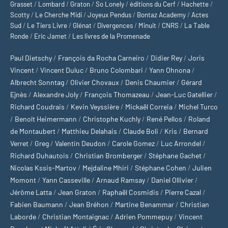
Grasset
/
Lombard
/
Graton
/
So Lonely
/
éditions du Cerf
/
Hachette
/
Scotty
/
Le Cherche Midi
/
Joyeux Pendus
/
Bontaz Academy
/
Actes
Sud
/
Le Tiers Livre
/
Glénat
/
Divergences
/
Minuit
/
CNRS
/
La Table
Ronde
/
Eric Jamet
/
Les livres de la Promenade
Paul Dietschy
/
François da Rocha Carneiro
/
Didier Rey
/
Joris
Vincent
/
Vincent Duluc
/
Bruno Colombari
/
Yann Ohnona
/
Albrecht Sonntag
/
Olivier Chovaux
/
Denis Chaumier
/
Gérard
Ejnès
/
Alexandre Joly
/
François Thomazeau
/
Jean-Luc Gatellier
/
Richard Coudrais
/
Kevin Veyssière
/
Mickaël Correia
/
Michel Turco
/
Benoît Heimermann
/
Christophe Kuchly
/
René Pellos
/
Roland
de Montaubert
/
Matthieu Delahais
/
Claude Boli
/
Kris
/
Bernard
Verret
/
Greg
/
Valentin Deudon
/
Carole Gomez
/
Luc Arrondel
/
Richard Duhautois
/
Christian Bromberger
/
Stéphane Gachet
/
Nicolas Kssis-Martov
/
Mejdaline Mhiri
/
Stéphane Cohen
/
Julien
Momont
/
Yann Casseville
/
Arnaud Ramsay
/
Daniel Ollivier
/
Jérôme Latta
/
Jean Graton
/
Raphaël Cosmidis
/
Pierre Cazal
/
Fabien Baumann
/
Jean Bréhon
/
Martine Benammar
/
Christian
Laborde
/
Christian Montaignac
/
Adrien Pommepuy
/
Vincent