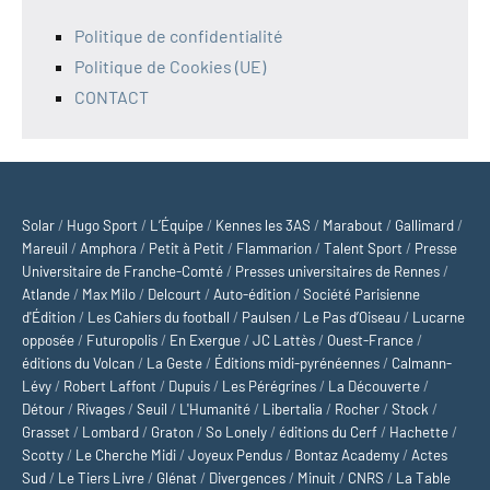
Politique de confidentialité
Politique de Cookies (UE)
CONTACT
Solar
/
Hugo Sport
/
L’Équipe
/
Kennes les 3AS
/
Marabout
/
Gallimard
/
Mareuil
/
Amphora
/
Petit à Petit
/
Flammarion
/
Talent Sport
/
Presse
Universitaire de Franche-Comté
/
Presses universitaires de Rennes
/
Atlande
/
Max Milo
/
Delcourt
/
Auto-édition
/
Société Parisienne
d'Édition
/
Les Cahiers du football
/
Paulsen
/
Le Pas d’Oiseau
/
Lucarne
opposée
/
Futuropolis
/
En Exergue
/
JC Lattès
/
Ouest-France
/
éditions du Volcan
/
La Geste
/
Éditions midi-pyrénéennes
/
Calmann-
Lévy
/
Robert Laffont
/
Dupuis
/
Les Pérégrines
/
La Découverte
/
Détour
/
Rivages
/
Seuil
/
L'Humanité
/
Libertalia
/
Rocher
/
Stock
/
Grasset
/
Lombard
/
Graton
/
So Lonely
/
éditions du Cerf
/
Hachette
/
Scotty
/
Le Cherche Midi
/
Joyeux Pendus
/
Bontaz Academy
/
Actes
Sud
/
Le Tiers Livre
/
Glénat
/
Divergences
/
Minuit
/
CNRS
/
La Table