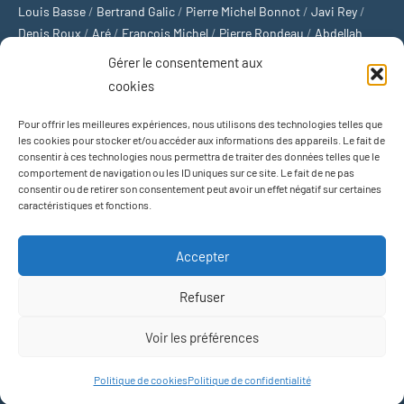
Louis Basse
/
Bertrand Galic
/
Pierre Michel Bonnot
/
Javi Rey
/
Denis Roux
/
Aré
/
François Michel
/
Pierre Rondeau
/
Abdellah
Boulma
/
Michaël Delépine
/
Stéphane Mourlane
/
Sébastien
Gérer le consentement aux
Thibault
/
Yvan Gastaut
/
Xavier Breuil
/
Marcelin Chamoin
/
cookies
Philippe Tétart
Pour offrir les meilleures expériences, nous utilisons des technologies telles que
Football
/
Cyclisme
/
Tous les sports
/
Jeux olympiques
/
Rugby
/
les cookies pour stocker et/ou accéder aux informations des appareils. Le fait de
consentir à ces technologies nous permettra de traiter des données telles que le
Basket-ball
/
Sports US
/
Boxe
/
Tennis
/
Bateaux
/
Formule 1
/
comportement de navigation ou les ID uniques sur ce site. Le fait de ne pas
Moto
/
Natation
/
Sports d'hiver
/
Marathon
/
Trail
/
Automobile
/
consentir ou de retirer son consentement peut avoir un effet négatif sur certaines
Baseball
/
Golf
/
Athlétisme
/
Football US
/
Escalade
/
Hockey sur
caractéristiques et fonctions.
glace
/
Décathlon
/
Saut à la perche
/
Surf
/
Handball
/
Biathlon
/
Jeu de paume
/
Équitation
/
Patinage artistique
/
Plongeon
/
Judo
Accepter
/
Hockey sur gazon
/
Football gaélique
/
Ski alpin
/
Jujitsu
/
Water-
polo
/
MMA
/
Arts martiaux
/
Sports de combat
/
Sports collectifs
/
Refuser
Sports mécaniques
Voir les préférences
Thème WordPress : Occasio par ThemeZee.
Politique de cookies
Politique de confidentialité