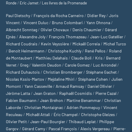
Ronde
/
Eric Jamet
/
Les livres de la Promenade
Paul Dietschy
/
François da Rocha Carneiro
/
Didier Rey
/
Joris
Vincent
/
Vincent Duluc
/
Bruno Colombari
/
Yann Ohnona
/
Albrecht Sonntag
/
Olivier Chovaux
/
Denis Chaumier
/
Gérard
Ejnès
/
Alexandre Joly
/
François Thomazeau
/
Jean-Luc Gatellier
/
Richard Coudrais
/
Kevin Veyssière
/
Mickaël Correia
/
Michel Turco
/
Benoît Heimermann
/
Christophe Kuchly
/
René Pellos
/
Roland
de Montaubert
/
Matthieu Delahais
/
Claude Boli
/
Kris
/
Bernard
Verret
/
Greg
/
Valentin Deudon
/
Carole Gomez
/
Luc Arrondel
/
Richard Duhautois
/
Christian Bromberger
/
Stéphane Gachet
/
Nicolas Kssis-Martov
/
Mejdaline Mhiri
/
Stéphane Cohen
/
Julien
Momont
/
Yann Casseville
/
Arnaud Ramsay
/
Daniel Ollivier
/
Jérôme Latta
/
Jean Graton
/
Raphaël Cosmidis
/
Pierre Cazal
/
Fabien Baumann
/
Jean Bréhon
/
Martine Benammar
/
Christian
Laborde
/
Christian Montaignac
/
Adrien Pommepuy
/
Vincent
Reculeau
/
Michaël Attali
/
Éric Champel
/
Christophe Gleizes
/
Olivier Petit
/
Jean-Paul Bourgier
/
Thibaud Leplat
/
Philippe
Gargov
/
Gérard Camy
/
Pascal François
/
Alexis Vergereau
/
Pierre-