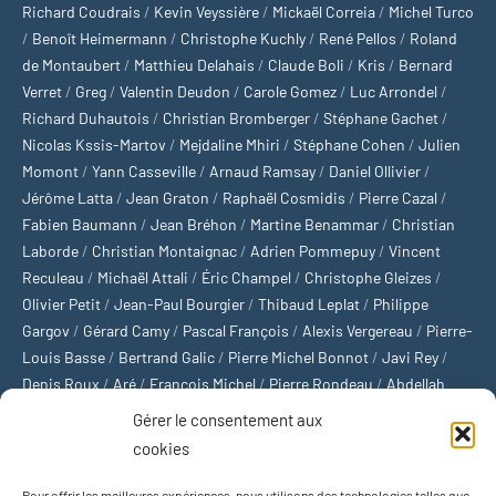
Richard Coudrais
/
Kevin Veyssière
/
Mickaël Correia
/
Michel Turco
/
Benoît Heimermann
/
Christophe Kuchly
/
René Pellos
/
Roland
de Montaubert
/
Matthieu Delahais
/
Claude Boli
/
Kris
/
Bernard
Verret
/
Greg
/
Valentin Deudon
/
Carole Gomez
/
Luc Arrondel
/
Richard Duhautois
/
Christian Bromberger
/
Stéphane Gachet
/
Nicolas Kssis-Martov
/
Mejdaline Mhiri
/
Stéphane Cohen
/
Julien
Momont
/
Yann Casseville
/
Arnaud Ramsay
/
Daniel Ollivier
/
Jérôme Latta
/
Jean Graton
/
Raphaël Cosmidis
/
Pierre Cazal
/
Fabien Baumann
/
Jean Bréhon
/
Martine Benammar
/
Christian
Laborde
/
Christian Montaignac
/
Adrien Pommepuy
/
Vincent
Reculeau
/
Michaël Attali
/
Éric Champel
/
Christophe Gleizes
/
Olivier Petit
/
Jean-Paul Bourgier
/
Thibaud Leplat
/
Philippe
Gargov
/
Gérard Camy
/
Pascal François
/
Alexis Vergereau
/
Pierre-
Louis Basse
/
Bertrand Galic
/
Pierre Michel Bonnot
/
Javi Rey
/
Denis Roux
/
Aré
/
François Michel
/
Pierre Rondeau
/
Abdellah
Boulma
/
Michaël Delépine
/
Stéphane Mourlane
/
Sébastien
Gérer le consentement aux
Thibault
/
Yvan Gastaut
/
Xavier Breuil
/
Marcelin Chamoin
/
cookies
Philippe Tétart
Pour offrir les meilleures expériences, nous utilisons des technologies telles que