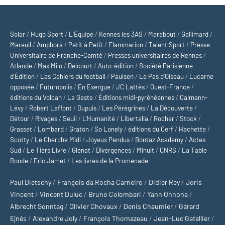
Solar
/
Hugo Sport
/
L’Équipe
/
Kennes les 3AS
/
Marabout
/
Gallimard
/
Mareuil
/
Amphora
/
Petit à Petit
/
Flammarion
/
Talent Sport
/
Presse
Universitaire de Franche-Comté
/
Presses universitaires de Rennes
/
Atlande
/
Max Milo
/
Delcourt
/
Auto-édition
/
Société Parisienne
d'Édition
/
Les Cahiers du football
/
Paulsen
/
Le Pas d’Oiseau
/
Lucarne
opposée
/
Futuropolis
/
En Exergue
/
JC Lattès
/
Ouest-France
/
éditions du Volcan
/
La Geste
/
Éditions midi-pyrénéennes
/
Calmann-
Lévy
/
Robert Laffont
/
Dupuis
/
Les Pérégrines
/
La Découverte
/
Détour
/
Rivages
/
Seuil
/
L'Humanité
/
Libertalia
/
Rocher
/
Stock
/
Grasset
/
Lombard
/
Graton
/
So Lonely
/
éditions du Cerf
/
Hachette
/
Scotty
/
Le Cherche Midi
/
Joyeux Pendus
/
Bontaz Academy
/
Actes
Sud
/
Le Tiers Livre
/
Glénat
/
Divergences
/
Minuit
/
CNRS
/
La Table
Ronde
/
Eric Jamet
/
Les livres de la Promenade
Paul Dietschy
/
François da Rocha Carneiro
/
Didier Rey
/
Joris
Vincent
/
Vincent Duluc
/
Bruno Colombari
/
Yann Ohnona
/
Albrecht Sonntag
/
Olivier Chovaux
/
Denis Chaumier
/
Gérard
Ejnès
/
Alexandre Joly
/
François Thomazeau
/
Jean-Luc Gatellier
/