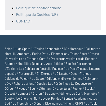
Politique de confidentialité
Politique de Cookies (UE)
CONTACT
Solar
/
Hugo Sport
/
L’Équipe
/
Kennes les 3AS
/
Marabout
/
Gallimard
/
Mareuil
/
Amphora
/
Petit à Petit
/
Flammarion
/
Talent Sport
/
Presse
Universitaire de Franche-Comté
/
Presses universitaires de Rennes
/
Atlande
/
Max Milo
/
Delcourt
/
Auto-édition
/
Société Parisienne
d'Édition
/
Les Cahiers du football
/
Paulsen
/
Le Pas d’Oiseau
/
Lucarne
opposée
/
Futuropolis
/
En Exergue
/
JC Lattès
/
Ouest-France
/
éditions du Volcan
/
La Geste
/
Éditions midi-pyrénéennes
/
Calmann-
Lévy
/
Robert Laffont
/
Dupuis
/
Les Pérégrines
/
La Découverte
/
Détour
/
Rivages
/
Seuil
/
L'Humanité
/
Libertalia
/
Rocher
/
Stock
/
Grasset
/
Lombard
/
Graton
/
So Lonely
/
éditions du Cerf
/
Hachette
/
Scotty
/
Le Cherche Midi
/
Joyeux Pendus
/
Bontaz Academy
/
Actes
Sud
/
Le Tiers Livre
/
Glénat
/
Divergences
/
Minuit
/
CNRS
/
La Table