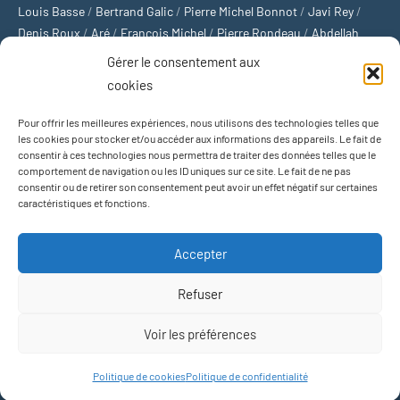
Louis Basse
/
Bertrand Galic
/
Pierre Michel Bonnot
/
Javi Rey
/
Denis Roux
/
Aré
/
François Michel
/
Pierre Rondeau
/
Abdellah
Boulma
/
Michaël Delépine
/
Stéphane Mourlane
/
Sébastien
Gérer le consentement aux
Thibault
/
Yvan Gastaut
/
Xavier Breuil
/
Marcelin Chamoin
/
cookies
Philippe Tétart
Pour offrir les meilleures expériences, nous utilisons des technologies telles que
Football
/
Cyclisme
/
Tous les sports
/
Jeux olympiques
/
Rugby
/
les cookies pour stocker et/ou accéder aux informations des appareils. Le fait de
consentir à ces technologies nous permettra de traiter des données telles que le
Basket-ball
/
Sports US
/
Boxe
/
Tennis
/
Bateaux
/
Formule 1
/
comportement de navigation ou les ID uniques sur ce site. Le fait de ne pas
Moto
/
Natation
/
Sports d'hiver
/
Marathon
/
Trail
/
Automobile
/
consentir ou de retirer son consentement peut avoir un effet négatif sur certaines
Baseball
/
Golf
/
Athlétisme
/
Football US
/
Escalade
/
Hockey sur
caractéristiques et fonctions.
glace
/
Décathlon
/
Saut à la perche
/
Surf
/
Handball
/
Biathlon
/
Jeu de paume
/
Équitation
/
Patinage artistique
/
Plongeon
/
Judo
Accepter
/
Hockey sur gazon
/
Football gaélique
/
Ski alpin
/
Jujitsu
/
Water-
polo
/
MMA
/
Arts martiaux
/
Sports de combat
/
Sports collectifs
/
Refuser
Sports mécaniques
Voir les préférences
Thème WordPress : Occasio par ThemeZee.
Politique de cookies
Politique de confidentialité