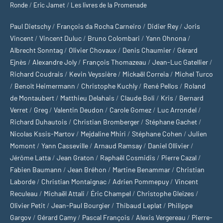
Ronde
/
Eric Jamet
/
Les livres de la Promenade
Paul Dietschy
/
François da Rocha Carneiro
/
Didier Rey
/
Joris
Vincent
/
Vincent Duluc
/
Bruno Colombari
/
Yann Ohnona
/
Albrecht Sonntag
/
Olivier Chovaux
/
Denis Chaumier
/
Gérard
Ejnès
/
Alexandre Joly
/
François Thomazeau
/
Jean-Luc Gatellier
/
Richard Coudrais
/
Kevin Veyssière
/
Mickaël Correia
/
Michel Turco
/
Benoît Heimermann
/
Christophe Kuchly
/
René Pellos
/
Roland
de Montaubert
/
Matthieu Delahais
/
Claude Boli
/
Kris
/
Bernard
Verret
/
Greg
/
Valentin Deudon
/
Carole Gomez
/
Luc Arrondel
/
Richard Duhautois
/
Christian Bromberger
/
Stéphane Gachet
/
Nicolas Kssis-Martov
/
Mejdaline Mhiri
/
Stéphane Cohen
/
Julien
Momont
/
Yann Casseville
/
Arnaud Ramsay
/
Daniel Ollivier
/
Jérôme Latta
/
Jean Graton
/
Raphaël Cosmidis
/
Pierre Cazal
/
Fabien Baumann
/
Jean Bréhon
/
Martine Benammar
/
Christian
Laborde
/
Christian Montaignac
/
Adrien Pommepuy
/
Vincent
Reculeau
/
Michaël Attali
/
Éric Champel
/
Christophe Gleizes
/
Olivier Petit
/
Jean-Paul Bourgier
/
Thibaud Leplat
/
Philippe
Gargov
/
Gérard Camy
/
Pascal François
/
Alexis Vergereau
/
Pierre-