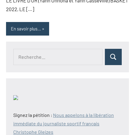
LE LIVRE D’OR (Yann Ohnona et Yann Casseville) BASKET
2022, LE […]
En savoir plus...
Recherche
Rechercher
pour :
Signez la pétition :
Nous appelons à la libération
immédiate du journaliste sportif français
Christophe Gleizes