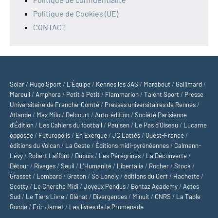
Politique de Cookies (UE)
CONTACT
Solar
/
Hugo Sport
/
L’Équipe
/
Kennes les 3AS
/
Marabout
/
Gallimard
/
Mareuil
/
Amphora
/
Petit à Petit
/
Flammarion
/
Talent Sport
/
Presse
Universitaire de Franche-Comté
/
Presses universitaires de Rennes
/
Atlande
/
Max Milo
/
Delcourt
/
Auto-édition
/
Société Parisienne
d'Édition
/
Les Cahiers du football
/
Paulsen
/
Le Pas d’Oiseau
/
Lucarne
opposée
/
Futuropolis
/
En Exergue
/
JC Lattès
/
Ouest-France
/
éditions du Volcan
/
La Geste
/
Éditions midi-pyrénéennes
/
Calmann-
Lévy
/
Robert Laffont
/
Dupuis
/
Les Pérégrines
/
La Découverte
/
Détour
/
Rivages
/
Seuil
/
L'Humanité
/
Libertalia
/
Rocher
/
Stock
/
Grasset
/
Lombard
/
Graton
/
So Lonely
/
éditions du Cerf
/
Hachette
/
Scotty
/
Le Cherche Midi
/
Joyeux Pendus
/
Bontaz Academy
/
Actes
Sud
/
Le Tiers Livre
/
Glénat
/
Divergences
/
Minuit
/
CNRS
/
La Table
Ronde
/
Eric Jamet
/
Les livres de la Promenade