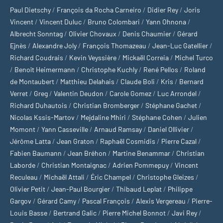
Paul Dietschy
/
François da Rocha Carneiro
/
Didier Rey
/
Joris
Vincent
/
Vincent Duluc
/
Bruno Colombari
/
Yann Ohnona
/
Albrecht Sonntag
/
Olivier Chovaux
/
Denis Chaumier
/
Gérard
Ejnès
/
Alexandre Joly
/
François Thomazeau
/
Jean-Luc Gatellier
/
Richard Coudrais
/
Kevin Veyssière
/
Mickaël Correia
/
Michel Turco
/
Benoît Heimermann
/
Christophe Kuchly
/
René Pellos
/
Roland
de Montaubert
/
Matthieu Delahais
/
Claude Boli
/
Kris
/
Bernard
Verret
/
Greg
/
Valentin Deudon
/
Carole Gomez
/
Luc Arrondel
/
Richard Duhautois
/
Christian Bromberger
/
Stéphane Gachet
/
Nicolas Kssis-Martov
/
Mejdaline Mhiri
/
Stéphane Cohen
/
Julien
Momont
/
Yann Casseville
/
Arnaud Ramsay
/
Daniel Ollivier
/
Jérôme Latta
/
Jean Graton
/
Raphaël Cosmidis
/
Pierre Cazal
/
Fabien Baumann
/
Jean Bréhon
/
Martine Benammar
/
Christian
Laborde
/
Christian Montaignac
/
Adrien Pommepuy
/
Vincent
Reculeau
/
Michaël Attali
/
Éric Champel
/
Christophe Gleizes
/
Olivier Petit
/
Jean-Paul Bourgier
/
Thibaud Leplat
/
Philippe
Gargov
/
Gérard Camy
/
Pascal François
/
Alexis Vergereau
/
Pierre-
Louis Basse
/
Bertrand Galic
/
Pierre Michel Bonnot
/
Javi Rey
/