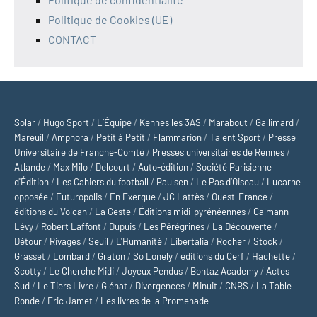
Politique de Cookies (UE)
CONTACT
Solar
/
Hugo Sport
/
L’Équipe
/
Kennes les 3AS
/
Marabout
/
Gallimard
/
Mareuil
/
Amphora
/
Petit à Petit
/
Flammarion
/
Talent Sport
/
Presse
Universitaire de Franche-Comté
/
Presses universitaires de Rennes
/
Atlande
/
Max Milo
/
Delcourt
/
Auto-édition
/
Société Parisienne
d'Édition
/
Les Cahiers du football
/
Paulsen
/
Le Pas d’Oiseau
/
Lucarne
opposée
/
Futuropolis
/
En Exergue
/
JC Lattès
/
Ouest-France
/
éditions du Volcan
/
La Geste
/
Éditions midi-pyrénéennes
/
Calmann-
Lévy
/
Robert Laffont
/
Dupuis
/
Les Pérégrines
/
La Découverte
/
Détour
/
Rivages
/
Seuil
/
L'Humanité
/
Libertalia
/
Rocher
/
Stock
/
Grasset
/
Lombard
/
Graton
/
So Lonely
/
éditions du Cerf
/
Hachette
/
Scotty
/
Le Cherche Midi
/
Joyeux Pendus
/
Bontaz Academy
/
Actes
Sud
/
Le Tiers Livre
/
Glénat
/
Divergences
/
Minuit
/
CNRS
/
La Table
Ronde
/
Eric Jamet
/
Les livres de la Promenade