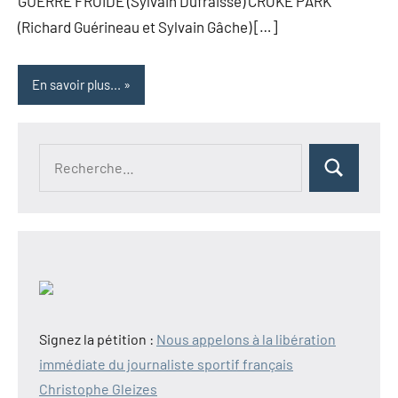
GUERRE FROIDE (Sylvain Dufraisse) CROKE PARK
(Richard Guérineau et Sylvain Gâche) […]
En savoir plus...
Recherche
Rechercher
pour :
Signez la pétition :
Nous appelons à la libération
immédiate du journaliste sportif français
Christophe Gleizes