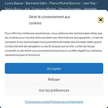
Louis Basse
/
Bertrand Galic
/
Pierre Michel Bonnot
/
Javi Rey
/
Denis Roux
/
Aré
/
François Michel
/
Pierre Rondeau
/
Abdellah
Boulma
/
Michaël Delépine
/
Stéphane Mourlane
/
Sébastien
Gérer le consentement aux
Thibault
/
Yvan Gastaut
/
Xavier Breuil
/
Marcelin Chamoin
/
cookies
Philippe Tétart
Pour offrir les meilleures expériences, nous utilisons des technologies telles que
Football
/
Cyclisme
/
Tous les sports
/
Jeux olympiques
/
Rugby
/
les cookies pour stocker et/ou accéder aux informations des appareils. Le fait de
consentir à ces technologies nous permettra de traiter des données telles que le
Basket-ball
/
Sports US
/
Boxe
/
Tennis
/
Bateaux
/
Formule 1
/
comportement de navigation ou les ID uniques sur ce site. Le fait de ne pas
Moto
/
Natation
/
Sports d'hiver
/
Marathon
/
Trail
/
Automobile
/
consentir ou de retirer son consentement peut avoir un effet négatif sur certaines
Baseball
/
Golf
/
Athlétisme
/
Football US
/
Escalade
/
Hockey sur
caractéristiques et fonctions.
glace
/
Décathlon
/
Saut à la perche
/
Surf
/
Handball
/
Biathlon
/
Jeu de paume
/
Équitation
/
Patinage artistique
/
Plongeon
/
Judo
Accepter
/
Hockey sur gazon
/
Football gaélique
/
Ski alpin
/
Jujitsu
/
Water-
polo
/
MMA
/
Arts martiaux
/
Sports de combat
/
Sports collectifs
/
Refuser
Sports mécaniques
Voir les préférences
Thème WordPress : Occasio par ThemeZee.
Politique de cookies
Politique de confidentialité