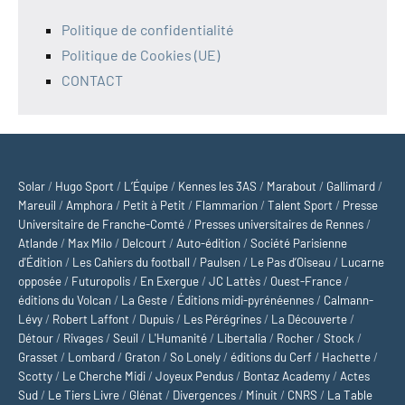
Politique de confidentialité
Politique de Cookies (UE)
CONTACT
Solar
/
Hugo Sport
/
L’Équipe
/
Kennes les 3AS
/
Marabout
/
Gallimard
/
Mareuil
/
Amphora
/
Petit à Petit
/
Flammarion
/
Talent Sport
/
Presse
Universitaire de Franche-Comté
/
Presses universitaires de Rennes
/
Atlande
/
Max Milo
/
Delcourt
/
Auto-édition
/
Société Parisienne
d'Édition
/
Les Cahiers du football
/
Paulsen
/
Le Pas d’Oiseau
/
Lucarne
opposée
/
Futuropolis
/
En Exergue
/
JC Lattès
/
Ouest-France
/
éditions du Volcan
/
La Geste
/
Éditions midi-pyrénéennes
/
Calmann-
Lévy
/
Robert Laffont
/
Dupuis
/
Les Pérégrines
/
La Découverte
/
Détour
/
Rivages
/
Seuil
/
L'Humanité
/
Libertalia
/
Rocher
/
Stock
/
Grasset
/
Lombard
/
Graton
/
So Lonely
/
éditions du Cerf
/
Hachette
/
Scotty
/
Le Cherche Midi
/
Joyeux Pendus
/
Bontaz Academy
/
Actes
Sud
/
Le Tiers Livre
/
Glénat
/
Divergences
/
Minuit
/
CNRS
/
La Table