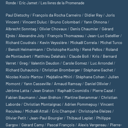
Ronde
/
Eric Jamet
/
Les livres de la Promenade
Paul Dietschy
/
François da Rocha Carneiro
/
Didier Rey
/
Joris
Vincent
/
Vincent Duluc
/
Bruno Colombari
/
Yann Ohnona
/
Albrecht Sonntag
/
Olivier Chovaux
/
Denis Chaumier
/
Gérard
Ejnès
/
Alexandre Joly
/
François Thomazeau
/
Jean-Luc Gatellier
/
Richard Coudrais
/
Kevin Veyssière
/
Mickaël Correia
/
Michel Turco
/
Benoît Heimermann
/
Christophe Kuchly
/
René Pellos
/
Roland
de Montaubert
/
Matthieu Delahais
/
Claude Boli
/
Kris
/
Bernard
Verret
/
Greg
/
Valentin Deudon
/
Carole Gomez
/
Luc Arrondel
/
Richard Duhautois
/
Christian Bromberger
/
Stéphane Gachet
/
Nicolas Kssis-Martov
/
Mejdaline Mhiri
/
Stéphane Cohen
/
Julien
Momont
/
Yann Casseville
/
Arnaud Ramsay
/
Daniel Ollivier
/
Jérôme Latta
/
Jean Graton
/
Raphaël Cosmidis
/
Pierre Cazal
/
Fabien Baumann
/
Jean Bréhon
/
Martine Benammar
/
Christian
Laborde
/
Christian Montaignac
/
Adrien Pommepuy
/
Vincent
Reculeau
/
Michaël Attali
/
Éric Champel
/
Christophe Gleizes
/
Olivier Petit
/
Jean-Paul Bourgier
/
Thibaud Leplat
/
Philippe
Gargov
/
Gérard Camy
/
Pascal François
/
Alexis Vergereau
/
Pierre-