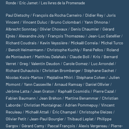
Ronde
/
Eric Jamet
/
Les livres de la Promenade
Paul Dietschy
/
François da Rocha Carneiro
/
Didier Rey
/
Joris
Vincent
/
Vincent Duluc
/
Bruno Colombari
/
Yann Ohnona
/
Albrecht Sonntag
/
Olivier Chovaux
/
Denis Chaumier
/
Gérard
Ejnès
/
Alexandre Joly
/
François Thomazeau
/
Jean-Luc Gatellier
/
Richard Coudrais
/
Kevin Veyssière
/
Mickaël Correia
/
Michel Turco
/
Benoît Heimermann
/
Christophe Kuchly
/
René Pellos
/
Roland
de Montaubert
/
Matthieu Delahais
/
Claude Boli
/
Kris
/
Bernard
Verret
/
Greg
/
Valentin Deudon
/
Carole Gomez
/
Luc Arrondel
/
Richard Duhautois
/
Christian Bromberger
/
Stéphane Gachet
/
Nicolas Kssis-Martov
/
Mejdaline Mhiri
/
Stéphane Cohen
/
Julien
Momont
/
Yann Casseville
/
Arnaud Ramsay
/
Daniel Ollivier
/
Jérôme Latta
/
Jean Graton
/
Raphaël Cosmidis
/
Pierre Cazal
/
Fabien Baumann
/
Jean Bréhon
/
Martine Benammar
/
Christian
Laborde
/
Christian Montaignac
/
Adrien Pommepuy
/
Vincent
Reculeau
/
Michaël Attali
/
Éric Champel
/
Christophe Gleizes
/
Olivier Petit
/
Jean-Paul Bourgier
/
Thibaud Leplat
/
Philippe
Gargov
/
Gérard Camy
/
Pascal François
/
Alexis Vergereau
/
Pierre-