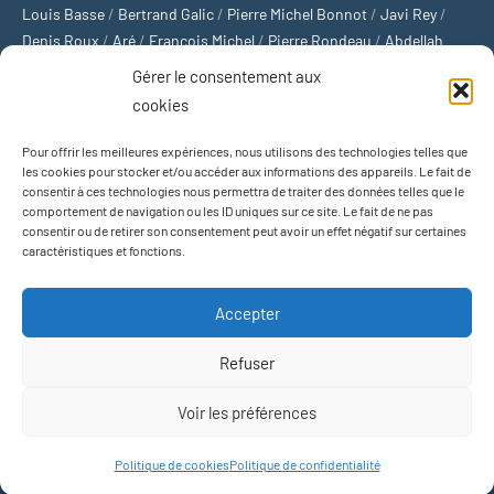
Louis Basse
/
Bertrand Galic
/
Pierre Michel Bonnot
/
Javi Rey
/
Denis Roux
/
Aré
/
François Michel
/
Pierre Rondeau
/
Abdellah
Boulma
/
Michaël Delépine
/
Stéphane Mourlane
/
Sébastien
Gérer le consentement aux
Thibault
/
Yvan Gastaut
/
Xavier Breuil
/
Marcelin Chamoin
/
cookies
Philippe Tétart
Pour offrir les meilleures expériences, nous utilisons des technologies telles que
Football
/
Cyclisme
/
Tous les sports
/
Jeux olympiques
/
Rugby
/
les cookies pour stocker et/ou accéder aux informations des appareils. Le fait de
consentir à ces technologies nous permettra de traiter des données telles que le
Basket-ball
/
Sports US
/
Boxe
/
Tennis
/
Bateaux
/
Formule 1
/
comportement de navigation ou les ID uniques sur ce site. Le fait de ne pas
Moto
/
Natation
/
Sports d'hiver
/
Marathon
/
Trail
/
Automobile
/
consentir ou de retirer son consentement peut avoir un effet négatif sur certaines
Baseball
/
Golf
/
Athlétisme
/
Football US
/
Escalade
/
Hockey sur
caractéristiques et fonctions.
glace
/
Décathlon
/
Saut à la perche
/
Surf
/
Handball
/
Biathlon
/
Jeu de paume
/
Équitation
/
Patinage artistique
/
Plongeon
/
Judo
Accepter
/
Hockey sur gazon
/
Football gaélique
/
Ski alpin
/
Jujitsu
/
Water-
polo
/
MMA
/
Arts martiaux
/
Sports de combat
/
Sports collectifs
/
Refuser
Sports mécaniques
Voir les préférences
Thème WordPress : Occasio par ThemeZee.
Politique de cookies
Politique de confidentialité