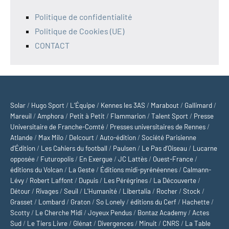
Politique de confidentialité
Politique de Cookies (UE)
CONTACT
Solar
/
Hugo Sport
/
L’Équipe
/
Kennes les 3AS
/
Marabout
/
Gallimard
/
Mareuil
/
Amphora
/
Petit à Petit
/
Flammarion
/
Talent Sport
/
Presse
Universitaire de Franche-Comté
/
Presses universitaires de Rennes
/
Atlande
/
Max Milo
/
Delcourt
/
Auto-édition
/
Société Parisienne
d'Édition
/
Les Cahiers du football
/
Paulsen
/
Le Pas d’Oiseau
/
Lucarne
opposée
/
Futuropolis
/
En Exergue
/
JC Lattès
/
Ouest-France
/
éditions du Volcan
/
La Geste
/
Éditions midi-pyrénéennes
/
Calmann-
Lévy
/
Robert Laffont
/
Dupuis
/
Les Pérégrines
/
La Découverte
/
Détour
/
Rivages
/
Seuil
/
L'Humanité
/
Libertalia
/
Rocher
/
Stock
/
Grasset
/
Lombard
/
Graton
/
So Lonely
/
éditions du Cerf
/
Hachette
/
Scotty
/
Le Cherche Midi
/
Joyeux Pendus
/
Bontaz Academy
/
Actes
Sud
/
Le Tiers Livre
/
Glénat
/
Divergences
/
Minuit
/
CNRS
/
La Table