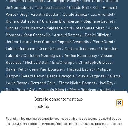
/
Benoît Heimermann
/
Christophe Kuchly
/
René Pellos
/
Roland
de Montaubert
/
Matthieu Delahais
/
Claude Boli
/
Kris
/
Bernard
Verret
/
Greg
/
Valentin Deudon
/
Carole Gomez
/
Luc Arrondel
/
Richard Duhautois
/
Christian Bromberger
/
Stéphane Gachet
/
Nicolas Kssis-Martov
/
Mejdaline Mhiri
/
Stéphane Cohen
/
Julien
Momont
/
Yann Casseville
/
Arnaud Ramsay
/
Daniel Ollivier
/
Jérôme Latta
/
Jean Graton
/
Raphaël Cosmidis
/
Pierre Cazal
/
Fabien Baumann
/
Jean Bréhon
/
Martine Benammar
/
Christian
Laborde
/
Christian Montaignac
/
Adrien Pommepuy
/
Vincent
Reculeau
/
Michaël Attali
/
Éric Champel
/
Christophe Gleizes
/
Olivier Petit
/
Jean-Paul Bourgier
/
Thibaud Leplat
/
Philippe
Gargov
/
Gérard Camy
/
Pascal François
/
Alexis Vergereau
/
Pierre-
Louis Basse
/
Bertrand Galic
/
Pierre Michel Bonnot
/
Javi Rey
/
Denis Roux
/
Aré
/
François Michel
/
Pierre Rondeau
/
Abdellah
Boulma
/
Michaël Delépine
/
Stéphane Mourlane
/
Sébastien
Gérer le consentement aux
Thibault
/
Yvan Gastaut
/
Xavier Breuil
/
Marcelin Chamoin
/
cookies
Philippe Tétart
Pour offrir les meilleures expériences, nous utilisons des technologies telles que
Football
/
Cyclisme
/
Tous les sports
/
Jeux olympiques
/
Rugby
/
les cookies pour stocker et/ou accéder aux informations des appareils. Le fait de