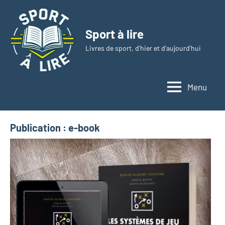
Aller
au
Sport à lire
contenu
Livres de sport, d'hier et d'aujourd'hui
Menu
Publication :
e-book