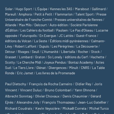
Solar
/
Hugo Sport
/
L’Équipe
/
Kennes les 3AS
/
Marabout
/
Gallimard
/
Mareuil
/
Amphora
/
Petit à Petit
/
Flammarion
/
Talent Sport
/
Presse
Universitaire de Franche-Comté
/
Presses universitaires de Rennes
/
Atlande
/
Max Milo
/
Delcourt
/
Auto-édition
/
Société Parisienne
d'Édition
/
Les Cahiers du football
/
Paulsen
/
Le Pas d’Oiseau
/
Lucarne
opposée
/
Futuropolis
/
En Exergue
/
JC Lattès
/
Ouest-France
/
éditions du Volcan
/
La Geste
/
Éditions midi-pyrénéennes
/
Calmann-
Lévy
/
Robert Laffont
/
Dupuis
/
Les Pérégrines
/
La Découverte
/
Détour
/
Rivages
/
Seuil
/
L'Humanité
/
Libertalia
/
Rocher
/
Stock
/
Grasset
/
Lombard
/
Graton
/
So Lonely
/
éditions du Cerf
/
Hachette
/
Scotty
/
Le Cherche Midi
/
Joyeux Pendus
/
Bontaz Academy
/
Actes
Sud
/
Le Tiers Livre
/
Glénat
/
Divergences
/
Minuit
/
CNRS
/
La Table
Ronde
/
Eric Jamet
/
Les livres de la Promenade
Paul Dietschy
/
François da Rocha Carneiro
/
Didier Rey
/
Joris
Vincent
/
Vincent Duluc
/
Bruno Colombari
/
Yann Ohnona
/
Albrecht Sonntag
/
Olivier Chovaux
/
Denis Chaumier
/
Gérard
Ejnès
/
Alexandre Joly
/
François Thomazeau
/
Jean-Luc Gatellier
/
Richard Coudrais
/
Kevin Veyssière
/
Mickaël Correia
/
Michel Turco