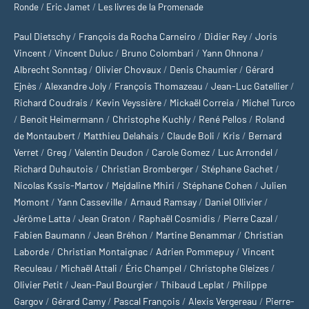
Ronde
/
Eric Jamet
/
Les livres de la Promenade
Paul Dietschy
/
François da Rocha Carneiro
/
Didier Rey
/
Joris
Vincent
/
Vincent Duluc
/
Bruno Colombari
/
Yann Ohnona
/
Albrecht Sonntag
/
Olivier Chovaux
/
Denis Chaumier
/
Gérard
Ejnès
/
Alexandre Joly
/
François Thomazeau
/
Jean-Luc Gatellier
/
Richard Coudrais
/
Kevin Veyssière
/
Mickaël Correia
/
Michel Turco
/
Benoît Heimermann
/
Christophe Kuchly
/
René Pellos
/
Roland
de Montaubert
/
Matthieu Delahais
/
Claude Boli
/
Kris
/
Bernard
Verret
/
Greg
/
Valentin Deudon
/
Carole Gomez
/
Luc Arrondel
/
Richard Duhautois
/
Christian Bromberger
/
Stéphane Gachet
/
Nicolas Kssis-Martov
/
Mejdaline Mhiri
/
Stéphane Cohen
/
Julien
Momont
/
Yann Casseville
/
Arnaud Ramsay
/
Daniel Ollivier
/
Jérôme Latta
/
Jean Graton
/
Raphaël Cosmidis
/
Pierre Cazal
/
Fabien Baumann
/
Jean Bréhon
/
Martine Benammar
/
Christian
Laborde
/
Christian Montaignac
/
Adrien Pommepuy
/
Vincent
Reculeau
/
Michaël Attali
/
Éric Champel
/
Christophe Gleizes
/
Olivier Petit
/
Jean-Paul Bourgier
/
Thibaud Leplat
/
Philippe
Gargov
/
Gérard Camy
/
Pascal François
/
Alexis Vergereau
/
Pierre-