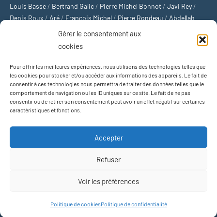
Louis Basse
/
Bertrand Galic
/
Pierre Michel Bonnot
/
Javi Rey
/
Denis Roux
/
Aré
/
François Michel
/
Pierre Rondeau
/
Abdellah
Boulma
/
Michaël Delépine
/
Stéphane Mourlane
/
Sébastien
Gérer le consentement aux
Thibault
/
Yvan Gastaut
/
Xavier Breuil
/
Marcelin Chamoin
/
cookies
Philippe Tétart
Pour offrir les meilleures expériences, nous utilisons des technologies telles que
Football
/
Cyclisme
/
Tous les sports
/
Jeux olympiques
/
Rugby
/
les cookies pour stocker et/ou accéder aux informations des appareils. Le fait de
consentir à ces technologies nous permettra de traiter des données telles que le
Basket-ball
/
Sports US
/
Boxe
/
Tennis
/
Bateaux
/
Formule 1
/
comportement de navigation ou les ID uniques sur ce site. Le fait de ne pas
Moto
/
Natation
/
Sports d'hiver
/
Marathon
/
Trail
/
Automobile
/
consentir ou de retirer son consentement peut avoir un effet négatif sur certaines
Baseball
/
Golf
/
Athlétisme
/
Football US
/
Escalade
/
Hockey sur
caractéristiques et fonctions.
glace
/
Décathlon
/
Saut à la perche
/
Surf
/
Handball
/
Biathlon
/
Jeu de paume
/
Équitation
/
Patinage artistique
/
Plongeon
/
Judo
Accepter
/
Hockey sur gazon
/
Football gaélique
/
Ski alpin
/
Jujitsu
/
Water-
polo
/
MMA
/
Arts martiaux
/
Sports de combat
/
Sports collectifs
/
Refuser
Sports mécaniques
Voir les préférences
Thème WordPress : Occasio par ThemeZee.
Politique de cookies
Politique de confidentialité