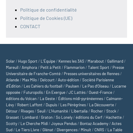
Politique de confidentialité
Politique de Cookies (UE)
CONTACT
Solar
/
Hugo Sport
/
L’Équipe
/
Kennes les 3AS
/
Marabout
/
Gallimard
/
Mareuil
/
Amphora
/
Petit à Petit
/
Flammarion
/
Talent Sport
/
Presse
Universitaire de Franche-Comté
/
Presses universitaires de Rennes
/
Atlande
/
Max Milo
/
Delcourt
/
Auto-édition
/
Société Parisienne
d'Édition
/
Les Cahiers du football
/
Paulsen
/
Le Pas d’Oiseau
/
Lucarne
opposée
/
Futuropolis
/
En Exergue
/
JC Lattès
/
Ouest-France
/
éditions du Volcan
/
La Geste
/
Éditions midi-pyrénéennes
/
Calmann-
Lévy
/
Robert Laffont
/
Dupuis
/
Les Pérégrines
/
La Découverte
/
Détour
/
Rivages
/
Seuil
/
L'Humanité
/
Libertalia
/
Rocher
/
Stock
/
Grasset
/
Lombard
/
Graton
/
So Lonely
/
éditions du Cerf
/
Hachette
/
Scotty
/
Le Cherche Midi
/
Joyeux Pendus
/
Bontaz Academy
/
Actes
Sud
/
Le Tiers Livre
/
Glénat
/
Divergences
/
Minuit
/
CNRS
/
La Table