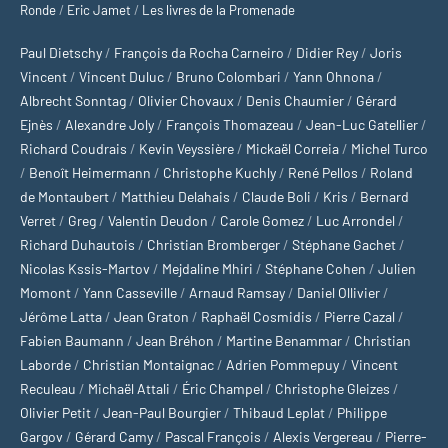
Ronde
/
Eric Jamet
/
Les livres de la Promenade
Paul Dietschy
/
François da Rocha Carneiro
/
Didier Rey
/
Joris
Vincent
/
Vincent Duluc
/
Bruno Colombari
/
Yann Ohnona
/
Albrecht Sonntag
/
Olivier Chovaux
/
Denis Chaumier
/
Gérard
Ejnès
/
Alexandre Joly
/
François Thomazeau
/
Jean-Luc Gatellier
/
Richard Coudrais
/
Kevin Veyssière
/
Mickaël Correia
/
Michel Turco
/
Benoît Heimermann
/
Christophe Kuchly
/
René Pellos
/
Roland
de Montaubert
/
Matthieu Delahais
/
Claude Boli
/
Kris
/
Bernard
Verret
/
Greg
/
Valentin Deudon
/
Carole Gomez
/
Luc Arrondel
/
Richard Duhautois
/
Christian Bromberger
/
Stéphane Gachet
/
Nicolas Kssis-Martov
/
Mejdaline Mhiri
/
Stéphane Cohen
/
Julien
Momont
/
Yann Casseville
/
Arnaud Ramsay
/
Daniel Ollivier
/
Jérôme Latta
/
Jean Graton
/
Raphaël Cosmidis
/
Pierre Cazal
/
Fabien Baumann
/
Jean Bréhon
/
Martine Benammar
/
Christian
Laborde
/
Christian Montaignac
/
Adrien Pommepuy
/
Vincent
Reculeau
/
Michaël Attali
/
Éric Champel
/
Christophe Gleizes
/
Olivier Petit
/
Jean-Paul Bourgier
/
Thibaud Leplat
/
Philippe
Gargov
/
Gérard Camy
/
Pascal François
/
Alexis Vergereau
/
Pierre-