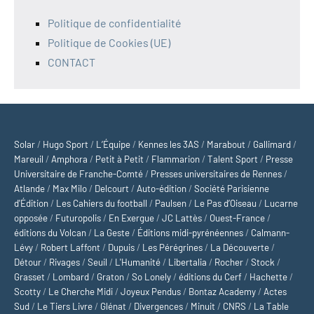
Politique de confidentialité
Politique de Cookies (UE)
CONTACT
Solar
/
Hugo Sport
/
L’Équipe
/
Kennes les 3AS
/
Marabout
/
Gallimard
/
Mareuil
/
Amphora
/
Petit à Petit
/
Flammarion
/
Talent Sport
/
Presse
Universitaire de Franche-Comté
/
Presses universitaires de Rennes
/
Atlande
/
Max Milo
/
Delcourt
/
Auto-édition
/
Société Parisienne
d'Édition
/
Les Cahiers du football
/
Paulsen
/
Le Pas d’Oiseau
/
Lucarne
opposée
/
Futuropolis
/
En Exergue
/
JC Lattès
/
Ouest-France
/
éditions du Volcan
/
La Geste
/
Éditions midi-pyrénéennes
/
Calmann-
Lévy
/
Robert Laffont
/
Dupuis
/
Les Pérégrines
/
La Découverte
/
Détour
/
Rivages
/
Seuil
/
L'Humanité
/
Libertalia
/
Rocher
/
Stock
/
Grasset
/
Lombard
/
Graton
/
So Lonely
/
éditions du Cerf
/
Hachette
/
Scotty
/
Le Cherche Midi
/
Joyeux Pendus
/
Bontaz Academy
/
Actes
Sud
/
Le Tiers Livre
/
Glénat
/
Divergences
/
Minuit
/
CNRS
/
La Table