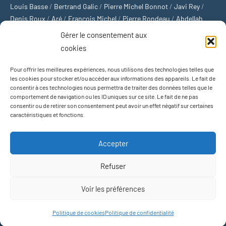
Louis Basse
/
Bertrand Galic
/
Pierre Michel Bonnot
/
Javi Rey
/
Denis Roux
/
Aré
/
François Michel
/
Pierre Rondeau
/
Abdellah
Boulma
/
Michaël Delépine
/
Stéphane Mourlane
/
Sébastien
Gérer le consentement aux
Thibault
/
Yvan Gastaut
/
Xavier Breuil
/
Marcelin Chamoin
/
cookies
Philippe Tétart
Pour offrir les meilleures expériences, nous utilisons des technologies telles que
Football
/
Cyclisme
/
Tous les sports
/
Jeux olympiques
/
Rugby
/
les cookies pour stocker et/ou accéder aux informations des appareils. Le fait de
consentir à ces technologies nous permettra de traiter des données telles que le
Basket-ball
/
Sports US
/
Boxe
/
Tennis
/
Bateaux
/
Formule 1
/
comportement de navigation ou les ID uniques sur ce site. Le fait de ne pas
Moto
/
Natation
/
Sports d'hiver
/
Marathon
/
Trail
/
Automobile
/
consentir ou de retirer son consentement peut avoir un effet négatif sur certaines
Baseball
/
Golf
/
Athlétisme
/
Football US
/
Escalade
/
Hockey sur
caractéristiques et fonctions.
glace
/
Décathlon
/
Saut à la perche
/
Surf
/
Handball
/
Biathlon
/
Jeu de paume
/
Équitation
/
Patinage artistique
/
Plongeon
/
Judo
Accepter
/
Hockey sur gazon
/
Football gaélique
/
Ski alpin
/
Jujitsu
/
Water-
polo
/
MMA
/
Arts martiaux
/
Sports de combat
/
Sports collectifs
/
Refuser
Sports mécaniques
Voir les préférences
Thème WordPress : Occasio par ThemeZee.
Politique de cookies
Politique de confidentialité