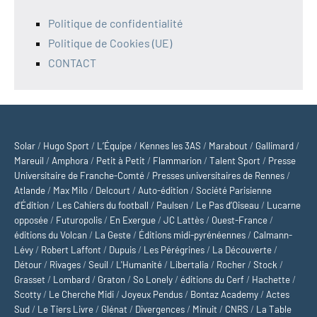
Politique de confidentialité
Politique de Cookies (UE)
CONTACT
Solar
/
Hugo Sport
/
L’Équipe
/
Kennes les 3AS
/
Marabout
/
Gallimard
/
Mareuil
/
Amphora
/
Petit à Petit
/
Flammarion
/
Talent Sport
/
Presse
Universitaire de Franche-Comté
/
Presses universitaires de Rennes
/
Atlande
/
Max Milo
/
Delcourt
/
Auto-édition
/
Société Parisienne
d'Édition
/
Les Cahiers du football
/
Paulsen
/
Le Pas d’Oiseau
/
Lucarne
opposée
/
Futuropolis
/
En Exergue
/
JC Lattès
/
Ouest-France
/
éditions du Volcan
/
La Geste
/
Éditions midi-pyrénéennes
/
Calmann-
Lévy
/
Robert Laffont
/
Dupuis
/
Les Pérégrines
/
La Découverte
/
Détour
/
Rivages
/
Seuil
/
L'Humanité
/
Libertalia
/
Rocher
/
Stock
/
Grasset
/
Lombard
/
Graton
/
So Lonely
/
éditions du Cerf
/
Hachette
/
Scotty
/
Le Cherche Midi
/
Joyeux Pendus
/
Bontaz Academy
/
Actes
Sud
/
Le Tiers Livre
/
Glénat
/
Divergences
/
Minuit
/
CNRS
/
La Table