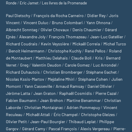
Ronde
/
Eric Jamet
/
Les livres de la Promenade
Paul Dietschy
/
François da Rocha Carneiro
/
Didier Rey
/
Joris
Vincent
/
Vincent Duluc
/
Bruno Colombari
/
Yann Ohnona
/
Albrecht Sonntag
/
Olivier Chovaux
/
Denis Chaumier
/
Gérard
Ejnès
/
Alexandre Joly
/
François Thomazeau
/
Jean-Luc Gatellier
/
Richard Coudrais
/
Kevin Veyssière
/
Mickaël Correia
/
Michel Turco
/
Benoît Heimermann
/
Christophe Kuchly
/
René Pellos
/
Roland
de Montaubert
/
Matthieu Delahais
/
Claude Boli
/
Kris
/
Bernard
Verret
/
Greg
/
Valentin Deudon
/
Carole Gomez
/
Luc Arrondel
/
Richard Duhautois
/
Christian Bromberger
/
Stéphane Gachet
/
Nicolas Kssis-Martov
/
Mejdaline Mhiri
/
Stéphane Cohen
/
Julien
Momont
/
Yann Casseville
/
Arnaud Ramsay
/
Daniel Ollivier
/
Jérôme Latta
/
Jean Graton
/
Raphaël Cosmidis
/
Pierre Cazal
/
Fabien Baumann
/
Jean Bréhon
/
Martine Benammar
/
Christian
Laborde
/
Christian Montaignac
/
Adrien Pommepuy
/
Vincent
Reculeau
/
Michaël Attali
/
Éric Champel
/
Christophe Gleizes
/
Olivier Petit
/
Jean-Paul Bourgier
/
Thibaud Leplat
/
Philippe
Gargov
/
Gérard Camy
/
Pascal François
/
Alexis Vergereau
/
Pierre-