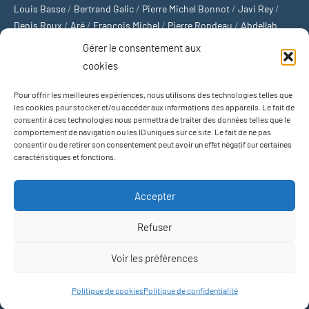
Louis Basse
/
Bertrand Galic
/
Pierre Michel Bonnot
/
Javi Rey
/
Denis Roux
/
Aré
/
François Michel
/
Pierre Rondeau
/
Abdellah
Boulma
/
Michaël Delépine
/
Stéphane Mourlane
/
Sébastien
Gérer le consentement aux
Thibault
/
Yvan Gastaut
/
Xavier Breuil
/
Marcelin Chamoin
/
cookies
Philippe Tétart
Pour offrir les meilleures expériences, nous utilisons des technologies telles que
Football
/
Cyclisme
/
Tous les sports
/
Jeux olympiques
/
Rugby
/
les cookies pour stocker et/ou accéder aux informations des appareils. Le fait de
consentir à ces technologies nous permettra de traiter des données telles que le
Basket-ball
/
Sports US
/
Boxe
/
Tennis
/
Bateaux
/
Formule 1
/
comportement de navigation ou les ID uniques sur ce site. Le fait de ne pas
Moto
/
Natation
/
Sports d'hiver
/
Marathon
/
Trail
/
Automobile
/
consentir ou de retirer son consentement peut avoir un effet négatif sur certaines
Baseball
/
Golf
/
Athlétisme
/
Football US
/
Escalade
/
Hockey sur
caractéristiques et fonctions.
glace
/
Décathlon
/
Saut à la perche
/
Surf
/
Handball
/
Biathlon
/
Jeu de paume
/
Équitation
/
Patinage artistique
/
Plongeon
/
Judo
Accepter
/
Hockey sur gazon
/
Football gaélique
/
Ski alpin
/
Jujitsu
/
Water-
polo
/
MMA
/
Arts martiaux
/
Sports de combat
/
Sports collectifs
/
Refuser
Sports mécaniques
Voir les préférences
Thème WordPress : Occasio par ThemeZee.
Politique de cookies
Politique de confidentialité