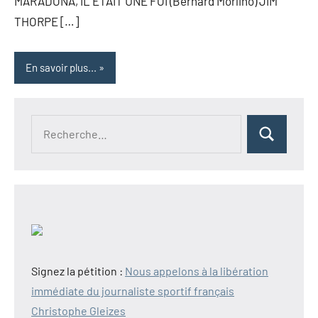
MARADONA, IL ÉTAIT UNE FOI (Bernard Morlino) JIM
THORPE […]
En savoir plus...
Recherche
Rechercher
pour :
Signez la pétition :
Nous appelons à la libération
immédiate du journaliste sportif français
Christophe Gleizes