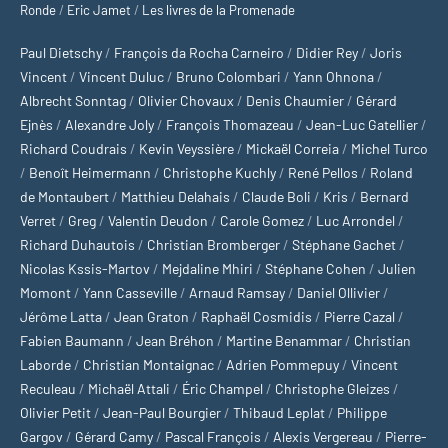
Ronde
/
Eric Jamet
/
Les livres de la Promenade
Paul Dietschy
/
François da Rocha Carneiro
/
Didier Rey
/
Joris
Vincent
/
Vincent Duluc
/
Bruno Colombari
/
Yann Ohnona
/
Albrecht Sonntag
/
Olivier Chovaux
/
Denis Chaumier
/
Gérard
Ejnès
/
Alexandre Joly
/
François Thomazeau
/
Jean-Luc Gatellier
/
Richard Coudrais
/
Kevin Veyssière
/
Mickaël Correia
/
Michel Turco
/
Benoît Heimermann
/
Christophe Kuchly
/
René Pellos
/
Roland
de Montaubert
/
Matthieu Delahais
/
Claude Boli
/
Kris
/
Bernard
Verret
/
Greg
/
Valentin Deudon
/
Carole Gomez
/
Luc Arrondel
/
Richard Duhautois
/
Christian Bromberger
/
Stéphane Gachet
/
Nicolas Kssis-Martov
/
Mejdaline Mhiri
/
Stéphane Cohen
/
Julien
Momont
/
Yann Casseville
/
Arnaud Ramsay
/
Daniel Ollivier
/
Jérôme Latta
/
Jean Graton
/
Raphaël Cosmidis
/
Pierre Cazal
/
Fabien Baumann
/
Jean Bréhon
/
Martine Benammar
/
Christian
Laborde
/
Christian Montaignac
/
Adrien Pommepuy
/
Vincent
Reculeau
/
Michaël Attali
/
Éric Champel
/
Christophe Gleizes
/
Olivier Petit
/
Jean-Paul Bourgier
/
Thibaud Leplat
/
Philippe
Gargov
/
Gérard Camy
/
Pascal François
/
Alexis Vergereau
/
Pierre-