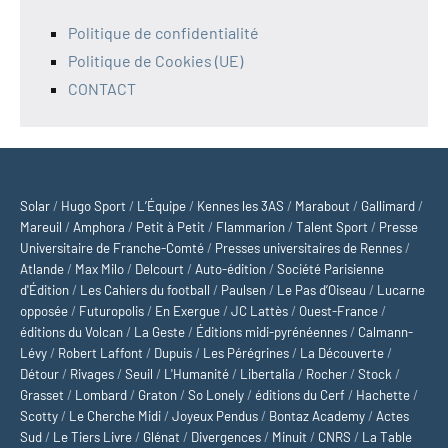
Politique de confidentialité
Politique de Cookies (UE)
CONTACT
Solar
/
Hugo Sport
/
L’Équipe
/
Kennes les 3AS
/
Marabout
/
Gallimard
/
Mareuil
/
Amphora
/
Petit à Petit
/
Flammarion
/
Talent Sport
/
Presse
Universitaire de Franche-Comté
/
Presses universitaires de Rennes
/
Atlande
/
Max Milo
/
Delcourt
/
Auto-édition
/
Société Parisienne
d'Édition
/
Les Cahiers du football
/
Paulsen
/
Le Pas d’Oiseau
/
Lucarne
opposée
/
Futuropolis
/
En Exergue
/
JC Lattès
/
Ouest-France
/
éditions du Volcan
/
La Geste
/
Éditions midi-pyrénéennes
/
Calmann-
Lévy
/
Robert Laffont
/
Dupuis
/
Les Pérégrines
/
La Découverte
/
Détour
/
Rivages
/
Seuil
/
L'Humanité
/
Libertalia
/
Rocher
/
Stock
/
Grasset
/
Lombard
/
Graton
/
So Lonely
/
éditions du Cerf
/
Hachette
/
Scotty
/
Le Cherche Midi
/
Joyeux Pendus
/
Bontaz Academy
/
Actes
Sud
/
Le Tiers Livre
/
Glénat
/
Divergences
/
Minuit
/
CNRS
/
La Table