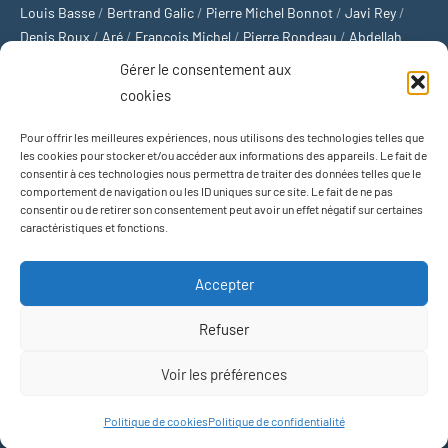
Louis Basse
/
Bertrand Galic
/
Pierre Michel Bonnot
/
Javi Rey
/
Denis Roux
/
Aré
/
François Michel
/
Pierre Rondeau
/
Abdellah
Boulma
/
Michaël Delépine
/
Stéphane Mourlane
/
Sébastien
Gérer le consentement aux
Thibault
/
Yvan Gastaut
/
Xavier Breuil
/
Marcelin Chamoin
/
cookies
Philippe Tétart
Pour offrir les meilleures expériences, nous utilisons des technologies telles que
Football
/
Cyclisme
/
Tous les sports
/
Jeux olympiques
/
Rugby
/
les cookies pour stocker et/ou accéder aux informations des appareils. Le fait de
consentir à ces technologies nous permettra de traiter des données telles que le
Basket-ball
/
Sports US
/
Boxe
/
Tennis
/
Bateaux
/
Formule 1
/
comportement de navigation ou les ID uniques sur ce site. Le fait de ne pas
Moto
/
Natation
/
Sports d'hiver
/
Marathon
/
Trail
/
Automobile
/
consentir ou de retirer son consentement peut avoir un effet négatif sur certaines
Baseball
/
Golf
/
Athlétisme
/
Football US
/
Escalade
/
Hockey sur
caractéristiques et fonctions.
glace
/
Décathlon
/
Saut à la perche
/
Surf
/
Handball
/
Biathlon
/
Jeu de paume
/
Équitation
/
Patinage artistique
/
Plongeon
/
Judo
Accepter
/
Hockey sur gazon
/
Football gaélique
/
Ski alpin
/
Jujitsu
/
Water-
polo
/
MMA
/
Arts martiaux
/
Sports de combat
/
Sports collectifs
/
Refuser
Sports mécaniques
Voir les préférences
Thème WordPress : Occasio par ThemeZee.
Politique de cookies
Politique de confidentialité