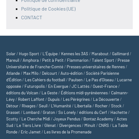
Politique de Cookies (UE)
CONTACT
Solar
/
Hugo Sport
/
L’Équipe
/
Kennes les 3AS
/
Marabout
/
Gallimard
/
Mareuil
/
Amphora
/
Petit à Petit
/
Flammarion
/
Talent Sport
/
Presse
Universitaire de Franche-Comté
/
Presses universitaires de Rennes
/
Atlande
/
Max Milo
/
Delcourt
/
Auto-édition
/
Société Parisienne
d'Édition
/
Les Cahiers du football
/
Paulsen
/
Le Pas d’Oiseau
/
Lucarne
opposée
/
Futuropolis
/
En Exergue
/
JC Lattès
/
Ouest-France
/
éditions du Volcan
/
La Geste
/
Éditions midi-pyrénéennes
/
Calmann-
Lévy
/
Robert Laffont
/
Dupuis
/
Les Pérégrines
/
La Découverte
/
Détour
/
Rivages
/
Seuil
/
L'Humanité
/
Libertalia
/
Rocher
/
Stock
/
Grasset
/
Lombard
/
Graton
/
So Lonely
/
éditions du Cerf
/
Hachette
/
Scotty
/
Le Cherche Midi
/
Joyeux Pendus
/
Bontaz Academy
/
Actes
Sud
/
Le Tiers Livre
/
Glénat
/
Divergences
/
Minuit
/
CNRS
/
La Table
Ronde
/
Eric Jamet
/
Les livres de la Promenade