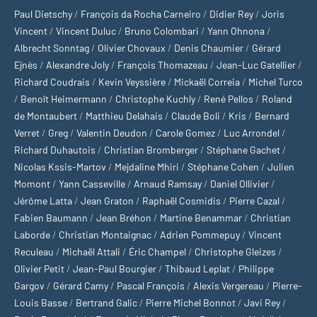
Paul Dietschy
/
François da Rocha Carneiro
/
Didier Rey
/
Joris
Vincent
/
Vincent Duluc
/
Bruno Colombari
/
Yann Ohnona
/
Albrecht Sonntag
/
Olivier Chovaux
/
Denis Chaumier
/
Gérard
Ejnès
/
Alexandre Joly
/
François Thomazeau
/
Jean-Luc Gatellier
/
Richard Coudrais
/
Kevin Veyssière
/
Mickaël Correia
/
Michel Turco
/
Benoît Heimermann
/
Christophe Kuchly
/
René Pellos
/
Roland
de Montaubert
/
Matthieu Delahais
/
Claude Boli
/
Kris
/
Bernard
Verret
/
Greg
/
Valentin Deudon
/
Carole Gomez
/
Luc Arrondel
/
Richard Duhautois
/
Christian Bromberger
/
Stéphane Gachet
/
Nicolas Kssis-Martov
/
Mejdaline Mhiri
/
Stéphane Cohen
/
Julien
Momont
/
Yann Casseville
/
Arnaud Ramsay
/
Daniel Ollivier
/
Jérôme Latta
/
Jean Graton
/
Raphaël Cosmidis
/
Pierre Cazal
/
Fabien Baumann
/
Jean Bréhon
/
Martine Benammar
/
Christian
Laborde
/
Christian Montaignac
/
Adrien Pommepuy
/
Vincent
Reculeau
/
Michaël Attali
/
Éric Champel
/
Christophe Gleizes
/
Olivier Petit
/
Jean-Paul Bourgier
/
Thibaud Leplat
/
Philippe
Gargov
/
Gérard Camy
/
Pascal François
/
Alexis Vergereau
/
Pierre-
Louis Basse
/
Bertrand Galic
/
Pierre Michel Bonnot
/
Javi Rey
/