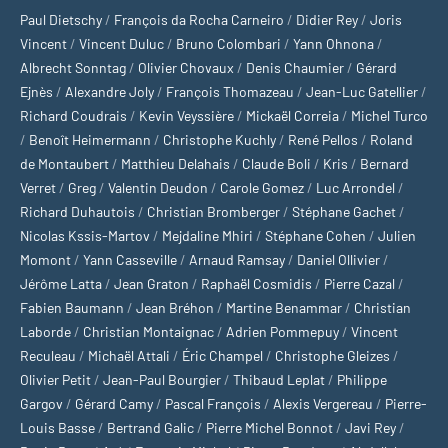
Paul Dietschy
/
François da Rocha Carneiro
/
Didier Rey
/
Joris
Vincent
/
Vincent Duluc
/
Bruno Colombari
/
Yann Ohnona
/
Albrecht Sonntag
/
Olivier Chovaux
/
Denis Chaumier
/
Gérard
Ejnès
/
Alexandre Joly
/
François Thomazeau
/
Jean-Luc Gatellier
/
Richard Coudrais
/
Kevin Veyssière
/
Mickaël Correia
/
Michel Turco
/
Benoît Heimermann
/
Christophe Kuchly
/
René Pellos
/
Roland
de Montaubert
/
Matthieu Delahais
/
Claude Boli
/
Kris
/
Bernard
Verret
/
Greg
/
Valentin Deudon
/
Carole Gomez
/
Luc Arrondel
/
Richard Duhautois
/
Christian Bromberger
/
Stéphane Gachet
/
Nicolas Kssis-Martov
/
Mejdaline Mhiri
/
Stéphane Cohen
/
Julien
Momont
/
Yann Casseville
/
Arnaud Ramsay
/
Daniel Ollivier
/
Jérôme Latta
/
Jean Graton
/
Raphaël Cosmidis
/
Pierre Cazal
/
Fabien Baumann
/
Jean Bréhon
/
Martine Benammar
/
Christian
Laborde
/
Christian Montaignac
/
Adrien Pommepuy
/
Vincent
Reculeau
/
Michaël Attali
/
Éric Champel
/
Christophe Gleizes
/
Olivier Petit
/
Jean-Paul Bourgier
/
Thibaud Leplat
/
Philippe
Gargov
/
Gérard Camy
/
Pascal François
/
Alexis Vergereau
/
Pierre-
Louis Basse
/
Bertrand Galic
/
Pierre Michel Bonnot
/
Javi Rey
/