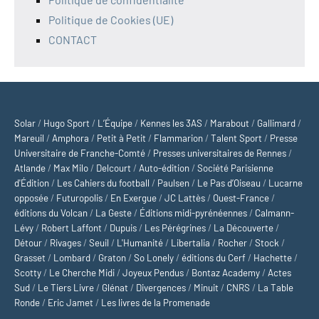
Politique de Cookies (UE)
CONTACT
Solar
/
Hugo Sport
/
L’Équipe
/
Kennes les 3AS
/
Marabout
/
Gallimard
/
Mareuil
/
Amphora
/
Petit à Petit
/
Flammarion
/
Talent Sport
/
Presse
Universitaire de Franche-Comté
/
Presses universitaires de Rennes
/
Atlande
/
Max Milo
/
Delcourt
/
Auto-édition
/
Société Parisienne
d'Édition
/
Les Cahiers du football
/
Paulsen
/
Le Pas d’Oiseau
/
Lucarne
opposée
/
Futuropolis
/
En Exergue
/
JC Lattès
/
Ouest-France
/
éditions du Volcan
/
La Geste
/
Éditions midi-pyrénéennes
/
Calmann-
Lévy
/
Robert Laffont
/
Dupuis
/
Les Pérégrines
/
La Découverte
/
Détour
/
Rivages
/
Seuil
/
L'Humanité
/
Libertalia
/
Rocher
/
Stock
/
Grasset
/
Lombard
/
Graton
/
So Lonely
/
éditions du Cerf
/
Hachette
/
Scotty
/
Le Cherche Midi
/
Joyeux Pendus
/
Bontaz Academy
/
Actes
Sud
/
Le Tiers Livre
/
Glénat
/
Divergences
/
Minuit
/
CNRS
/
La Table
Ronde
/
Eric Jamet
/
Les livres de la Promenade