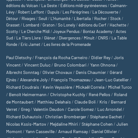
éditions du Volcan
/
La Geste
/
Éditions midi-pyrénéennes
/
Calmann-
Lévy
/
Robert Laffont
/
Dupuis
/
Les Pérégrines
/
La Découverte
/
Détour
/
Rivages
/
Seuil
/
L'Humanité
/
Libertalia
/
Rocher
/
Stock
/
Grasset
/
Lombard
/
Graton
/
So Lonely
/
éditions du Cerf
/
Hachette
/
Scotty
/
Le Cherche Midi
/
Joyeux Pendus
/
Bontaz Academy
/
Actes
Sud
/
Le Tiers Livre
/
Glénat
/
Divergences
/
Minuit
/
CNRS
/
La Table
Ronde
/
Eric Jamet
/
Les livres de la Promenade
Paul Dietschy
/
François da Rocha Carneiro
/
Didier Rey
/
Joris
Vincent
/
Vincent Duluc
/
Bruno Colombari
/
Yann Ohnona
/
Albrecht Sonntag
/
Olivier Chovaux
/
Denis Chaumier
/
Gérard
Ejnès
/
Alexandre Joly
/
François Thomazeau
/
Jean-Luc Gatellier
/
Richard Coudrais
/
Kevin Veyssière
/
Mickaël Correia
/
Michel Turco
/
Benoît Heimermann
/
Christophe Kuchly
/
René Pellos
/
Roland
de Montaubert
/
Matthieu Delahais
/
Claude Boli
/
Kris
/
Bernard
Verret
/
Greg
/
Valentin Deudon
/
Carole Gomez
/
Luc Arrondel
/
Richard Duhautois
/
Christian Bromberger
/
Stéphane Gachet
/
Nicolas Kssis-Martov
/
Mejdaline Mhiri
/
Stéphane Cohen
/
Julien
Momont
/
Yann Casseville
/
Arnaud Ramsay
/
Daniel Ollivier
/