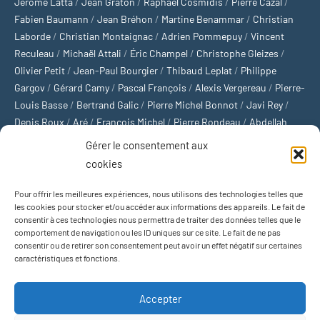
Jérôme Latta
/
Jean Graton
/
Raphaël Cosmidis
/
Pierre Cazal
/
Fabien Baumann
/
Jean Bréhon
/
Martine Benammar
/
Christian
Laborde
/
Christian Montaignac
/
Adrien Pommepuy
/
Vincent
Reculeau
/
Michaël Attali
/
Éric Champel
/
Christophe Gleizes
/
Olivier Petit
/
Jean-Paul Bourgier
/
Thibaud Leplat
/
Philippe
Gargov
/
Gérard Camy
/
Pascal François
/
Alexis Vergereau
/
Pierre-
Louis Basse
/
Bertrand Galic
/
Pierre Michel Bonnot
/
Javi Rey
/
Denis Roux
/
Aré
/
François Michel
/
Pierre Rondeau
/
Abdellah
Boulma
/
Michaël Delépine
/
Stéphane Mourlane
/
Sébastien
Gérer le consentement aux
Thibault
/
Yvan Gastaut
/
Xavier Breuil
/
Marcelin Chamoin
/
cookies
Philippe Tétart
Pour offrir les meilleures expériences, nous utilisons des technologies telles que
Football
/
Cyclisme
/
Tous les sports
/
Jeux olympiques
/
Rugby
/
les cookies pour stocker et/ou accéder aux informations des appareils. Le fait de
consentir à ces technologies nous permettra de traiter des données telles que le
Basket-ball
/
Sports US
/
Boxe
/
Tennis
/
Bateaux
/
Formule 1
/
comportement de navigation ou les ID uniques sur ce site. Le fait de ne pas
Moto
/
Natation
/
Sports d'hiver
/
Marathon
/
Trail
/
Automobile
/
consentir ou de retirer son consentement peut avoir un effet négatif sur certaines
Baseball
/
Golf
/
Athlétisme
/
Football US
/
Escalade
/
Hockey sur
caractéristiques et fonctions.
glace
/
Décathlon
/
Saut à la perche
/
Surf
/
Handball
/
Biathlon
/
Jeu de paume
/
Équitation
/
Patinage artistique
/
Plongeon
/
Judo
Accepter
/
Hockey sur gazon
/
Football gaélique
/
Ski alpin
/
Jujitsu
/
Water-