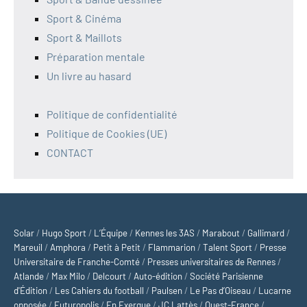
Sport & Cinéma
Sport & Maillots
Préparation mentale
Un livre au hasard
Politique de confidentialité
Politique de Cookies (UE)
CONTACT
Solar
/
Hugo Sport
/
L’Équipe
/
Kennes les 3AS
/
Marabout
/
Gallimard
/
Mareuil
/
Amphora
/
Petit à Petit
/
Flammarion
/
Talent Sport
/
Presse
Universitaire de Franche-Comté
/
Presses universitaires de Rennes
/
Atlande
/
Max Milo
/
Delcourt
/
Auto-édition
/
Société Parisienne
d'Édition
/
Les Cahiers du football
/
Paulsen
/
Le Pas d’Oiseau
/
Lucarne
opposée
/
Futuropolis
/
En Exergue
/
JC Lattès
/
Ouest-France
/