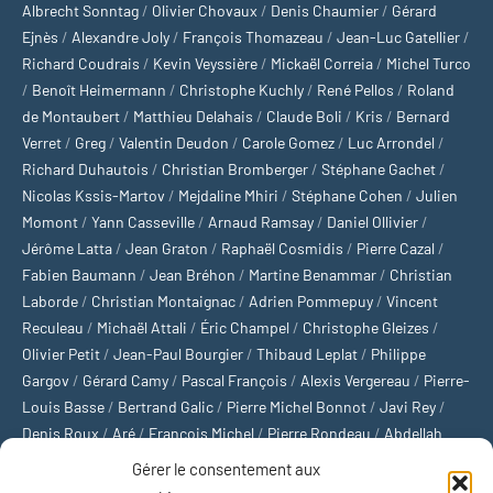
Albrecht Sonntag
/
Olivier Chovaux
/
Denis Chaumier
/
Gérard
Ejnès
/
Alexandre Joly
/
François Thomazeau
/
Jean-Luc Gatellier
/
Richard Coudrais
/
Kevin Veyssière
/
Mickaël Correia
/
Michel Turco
/
Benoît Heimermann
/
Christophe Kuchly
/
René Pellos
/
Roland
de Montaubert
/
Matthieu Delahais
/
Claude Boli
/
Kris
/
Bernard
Verret
/
Greg
/
Valentin Deudon
/
Carole Gomez
/
Luc Arrondel
/
Richard Duhautois
/
Christian Bromberger
/
Stéphane Gachet
/
Nicolas Kssis-Martov
/
Mejdaline Mhiri
/
Stéphane Cohen
/
Julien
Momont
/
Yann Casseville
/
Arnaud Ramsay
/
Daniel Ollivier
/
Jérôme Latta
/
Jean Graton
/
Raphaël Cosmidis
/
Pierre Cazal
/
Fabien Baumann
/
Jean Bréhon
/
Martine Benammar
/
Christian
Laborde
/
Christian Montaignac
/
Adrien Pommepuy
/
Vincent
Reculeau
/
Michaël Attali
/
Éric Champel
/
Christophe Gleizes
/
Olivier Petit
/
Jean-Paul Bourgier
/
Thibaud Leplat
/
Philippe
Gargov
/
Gérard Camy
/
Pascal François
/
Alexis Vergereau
/
Pierre-
Louis Basse
/
Bertrand Galic
/
Pierre Michel Bonnot
/
Javi Rey
/
Denis Roux
/
Aré
/
François Michel
/
Pierre Rondeau
/
Abdellah
Boulma
/
Michaël Delépine
/
Stéphane Mourlane
/
Sébastien
Gérer le consentement aux
Thibault
/
Yvan Gastaut
/
Xavier Breuil
/
Marcelin Chamoin
/