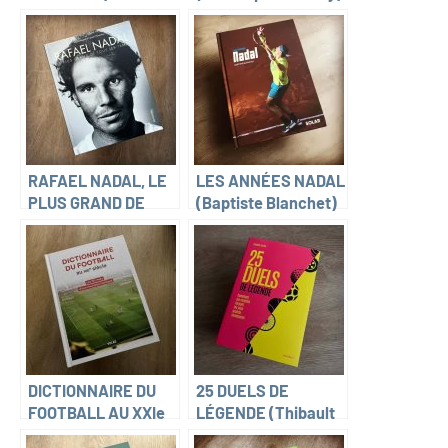
RAFAEL NADAL, LE
LES ANNÉES NADAL
PLUS GRAND DE
(Baptiste Blanchet)
TOUS LES TEMPS
(Fabrice Abgrall et
François
Thomazeau)
DICTIONNAIRE DU
25 DUELS DE
FOOTBALL AU XXIe
LÉGENDE (Thibault
SIÈCLE (Christophe
Jardin)