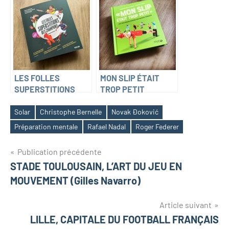
Kuchly & Philippe
Gargov)
LES FOLLES
MON SLIP ÉTAIT
SUPERSTITIONS
TROP PETIT
DES CHAMPIONS
(Christophe
(Étienne Bonamy,
Duchiron et Manuel
Solar
Christophe Bernelle
Novak Đoković
Christophe
Tissier)
Préparation mentale
Rafael Nadal
Roger Federer
Duchiron, Manuel
Tissier)
Navigation
Publication précédente
STADE TOULOUSAIN, L’ART DU JEU EN
de
MOUVEMENT (Gilles Navarro)
l’article
Article suivant
LILLE, CAPITALE DU FOOTBALL FRANÇAIS