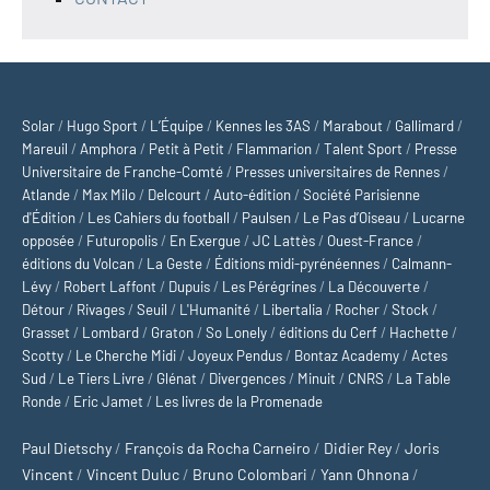
Solar
/
Hugo Sport
/
L’Équipe
/
Kennes les 3AS
/
Marabout
/
Gallimard
/
Mareuil
/
Amphora
/
Petit à Petit
/
Flammarion
/
Talent Sport
/
Presse
Universitaire de Franche-Comté
/
Presses universitaires de Rennes
/
Atlande
/
Max Milo
/
Delcourt
/
Auto-édition
/
Société Parisienne
d'Édition
/
Les Cahiers du football
/
Paulsen
/
Le Pas d’Oiseau
/
Lucarne
opposée
/
Futuropolis
/
En Exergue
/
JC Lattès
/
Ouest-France
/
éditions du Volcan
/
La Geste
/
Éditions midi-pyrénéennes
/
Calmann-
Lévy
/
Robert Laffont
/
Dupuis
/
Les Pérégrines
/
La Découverte
/
Détour
/
Rivages
/
Seuil
/
L'Humanité
/
Libertalia
/
Rocher
/
Stock
/
Grasset
/
Lombard
/
Graton
/
So Lonely
/
éditions du Cerf
/
Hachette
/
Scotty
/
Le Cherche Midi
/
Joyeux Pendus
/
Bontaz Academy
/
Actes
Sud
/
Le Tiers Livre
/
Glénat
/
Divergences
/
Minuit
/
CNRS
/
La Table
Ronde
/
Eric Jamet
/
Les livres de la Promenade
Paul Dietschy
/
François da Rocha Carneiro
/
Didier Rey
/
Joris
Vincent
/
Vincent Duluc
/
Bruno Colombari
/
Yann Ohnona
/