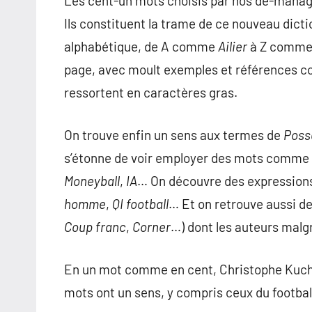
Les cent-un mots choisis par nos dé-manag
Ils constituent la trame de ce nouveau dicti
alphabétique, de A comme
Ailier
à Z comm
page, avec moult exemples et références c
ressortent en caractères gras.
On trouve enfin un sens aux termes de
Poss
s’étonne de voir employer des mots comme
Moneyball
,
IA
… On découvre des expressi
homme
,
QI football
… Et on retrouve aussi de
Coup franc
,
Corner
…) dont les auteurs malg
En un mot comme en cent, Christophe Kuchly
mots ont un sens, y compris ceux du footbal