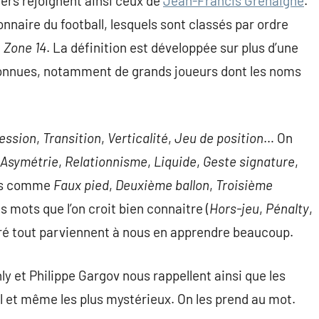
ers rejoignent ainsi ceux de
Jean-Francis Gréhaigne
.
onnaire du football, lesquels sont classés par ordre
e
Zone 14
. La définition est développée sur plus d’une
onnues, notamment de grands joueurs dont les noms
ession
,
Transition
,
Verticalité
,
Jeu de position
… On
Asymétrie
,
Relationnisme
,
Liquide
,
Geste signature
,
ons comme
Faux pied
,
Deuxième ballon
,
Troisième
s mots que l’on croit bien connaitre (
Hors-jeu
,
Pénalty
,
ré tout parviennent à nous en apprendre beaucoup.
 et Philippe Gargov nous rappellent ainsi que les
l et même les plus mystérieux. On les prend au mot.