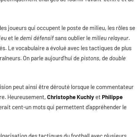
e des joueurs qui occupent le poste de milieu, les rôles se
jeu
et le
demi défensif
sans oublier le
milieu relayeur
.
s. Le vocabulaire a évolué avec les tactiques de plus
raîneurs. On parle aujourd’hui de
pistons
, de
double
ision peut ainsi être dérouté lorsque le commentateur
aire. Heureusement,
Christophe Kuchly
et
Philippe
rait cent-un mots qui permettent d’appréhender le
garisation des tactiques du football avec plusieurs