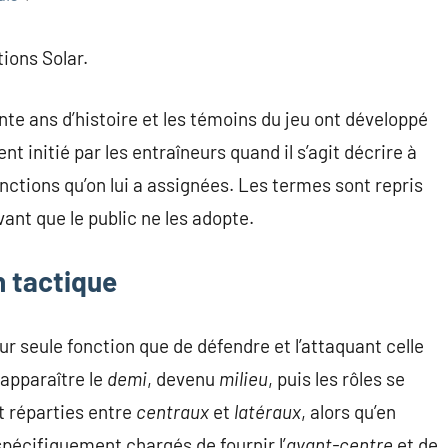
ions Solar.
te ans d’histoire et les témoins du jeu ont développé
t initié par les entraîneurs quand il s’agit décrire à
onctions qu’on lui a assignées. Les termes sont repris
ant que le public ne les adopte.
n tactique
our seule fonction que de défendre et l’attaquant celle
 apparaître le
demi
, devenu
milieu
, puis les rôles se
t réparties entre
centraux
et
latéraux
, alors qu’en
pécifiquement chargés de fournir l’
avant-centre
et de