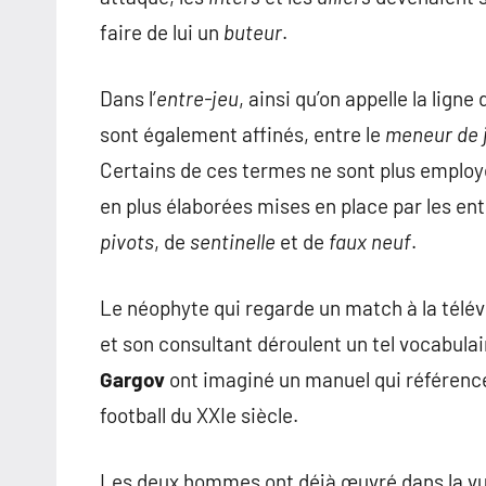
faire de lui un
buteur
.
Dans l’
entre-jeu
, ainsi qu’on appelle la lign
sont également affinés, entre le
meneur de 
Certains de ces termes ne sont plus employé
en plus élaborées mises en place par les ent
pivots
, de
sentinelle
et de
faux neuf
.
Le néophyte qui regarde un match à la télév
et son consultant déroulent un tel vocabul
Gargov
ont imaginé un manuel qui référence
football du XXIe siècle.
Les deux hommes ont déjà œuvré dans la vul