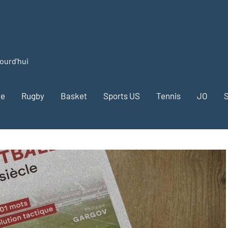
jourd'hui
me
Rugby
Basket
Sports US
Tennis
JO
S