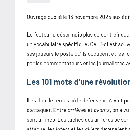
Ouvrage publié le 13 novembre 2025 aux édit
Le football a désormais plus de cent-cinquan
un vocabulaire spécifique. Celui-ci est souven
ses joueurs le poste qu’ils occupent et les f
par les commentateurs et les journalistes av
Les 101 mots d’une révolutio
Il est loin le temps où le défenseur n’avait p
d’attaquer. Entre
arrières
et
avants
, on a vu
sont affinés. Les tâches des arrières se son
attaque, les
inters
et les
ailiers
devenaient s