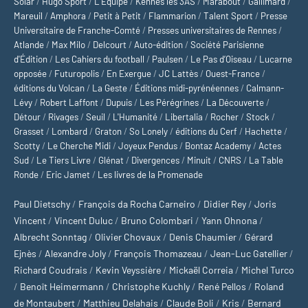
Solar
/
Hugo Sport
/
L’Équipe
/
Kennes les 3AS
/
Marabout
/
Gallimard
/
Mareuil
/
Amphora
/
Petit à Petit
/
Flammarion
/
Talent Sport
/
Presse
Universitaire de Franche-Comté
/
Presses universitaires de Rennes
/
Atlande
/
Max Milo
/
Delcourt
/
Auto-édition
/
Société Parisienne
d'Édition
/
Les Cahiers du football
/
Paulsen
/
Le Pas d’Oiseau
/
Lucarne
opposée
/
Futuropolis
/
En Exergue
/
JC Lattès
/
Ouest-France
/
éditions du Volcan
/
La Geste
/
Éditions midi-pyrénéennes
/
Calmann-
Lévy
/
Robert Laffont
/
Dupuis
/
Les Pérégrines
/
La Découverte
/
Détour
/
Rivages
/
Seuil
/
L'Humanité
/
Libertalia
/
Rocher
/
Stock
/
Grasset
/
Lombard
/
Graton
/
So Lonely
/
éditions du Cerf
/
Hachette
/
Scotty
/
Le Cherche Midi
/
Joyeux Pendus
/
Bontaz Academy
/
Actes
Sud
/
Le Tiers Livre
/
Glénat
/
Divergences
/
Minuit
/
CNRS
/
La Table
Ronde
/
Eric Jamet
/
Les livres de la Promenade
Paul Dietschy
/
François da Rocha Carneiro
/
Didier Rey
/
Joris
Vincent
/
Vincent Duluc
/
Bruno Colombari
/
Yann Ohnona
/
Albrecht Sonntag
/
Olivier Chovaux
/
Denis Chaumier
/
Gérard
Ejnès
/
Alexandre Joly
/
François Thomazeau
/
Jean-Luc Gatellier
/
Richard Coudrais
/
Kevin Veyssière
/
Mickaël Correia
/
Michel Turco
/
Benoît Heimermann
/
Christophe Kuchly
/
René Pellos
/
Roland
de Montaubert
/
Matthieu Delahais
/
Claude Boli
/
Kris
/
Bernard