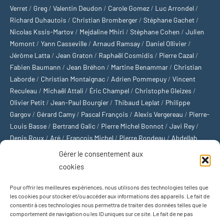
Verret
/
Greg
/
Valentin Deudon
/
Carole Gomez
/
Luc Arrondel
/
Richard Duhautois
/
Christian Bromberger
/
Stéphane Gachet
/
Nicolas Kssis-Martov
/
Mejdaline Mhiri
/
Stéphane Cohen
/
Julien
Momont
/
Yann Casseville
/
Arnaud Ramsay
/
Daniel Ollivier
/
Jérôme Latta
/
Jean Graton
/
Raphaël Cosmidis
/
Pierre Cazal
/
Fabien Baumann
/
Jean Bréhon
/
Martine Benammar
/
Christian
Laborde
/
Christian Montaignac
/
Adrien Pommepuy
/
Vincent
Reculeau
/
Michaël Attali
/
Éric Champel
/
Christophe Gleizes
/
Olivier Petit
/
Jean-Paul Bourgier
/
Thibaud Leplat
/
Philippe
Gargov
/
Gérard Camy
/
Pascal François
/
Alexis Vergereau
/
Pierre-
Louis Basse
/
Bertrand Galic
/
Pierre Michel Bonnot
/
Javi Rey
/
Denis Roux
/
Aré
/
François Michel
/
Pierre Rondeau
/
Abdellah
Boulma
/
Michaël Delépine
/
Stéphane Mourlane
/
Sébastien
Gérer le consentement aux
Thibault
/
Yvan Gastaut
/
Xavier Breuil
/
Marcelin Chamoin
/
cookies
Philippe Tétart
Pour offrir les meilleures expériences, nous utilisons des technologies telles que
Football
/
Cyclisme
/
Tous les sports
/
Jeux olympiques
/
Rugby
/
les cookies pour stocker et/ou accéder aux informations des appareils. Le fait de
consentir à ces technologies nous permettra de traiter des données telles que le
Basket-ball
/
Sports US
/
Boxe
/
Tennis
/
Bateaux
/
Formule 1
/
comportement de navigation ou les ID uniques sur ce site. Le fait de ne pas
Moto
/
Natation
/
Sports d'hiver
/
Marathon
/
Trail
/
Automobile
/