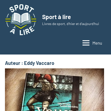
Aller
au
Sport à lire
contenu
Livres de sport, d'hier et d'aujourd'hui
Menu
Auteur :
Eddy Vaccaro