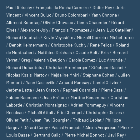
Paul Dietschy
/
François da Rocha Carneiro
/
Didier Rey
/
Joris
Vincent
/
Vincent Duluc
/
Bruno Colombari
/
Yann Ohnona
/
Albrecht Sonntag
/
Olivier Chovaux
/
Denis Chaumier
/
Gérard
Ejnès
/
Alexandre Joly
/
François Thomazeau
/
Jean-Luc Gatellier
/
Richard Coudrais
/
Kevin Veyssière
/
Mickaël Correia
/
Michel Turco
/
Benoît Heimermann
/
Christophe Kuchly
/
René Pellos
/
Roland
de Montaubert
/
Matthieu Delahais
/
Claude Boli
/
Kris
/
Bernard
Verret
/
Greg
/
Valentin Deudon
/
Carole Gomez
/
Luc Arrondel
/
Richard Duhautois
/
Christian Bromberger
/
Stéphane Gachet
/
Nicolas Kssis-Martov
/
Mejdaline Mhiri
/
Stéphane Cohen
/
Julien
Momont
/
Yann Casseville
/
Arnaud Ramsay
/
Daniel Ollivier
/
Jérôme Latta
/
Jean Graton
/
Raphaël Cosmidis
/
Pierre Cazal
/
Fabien Baumann
/
Jean Bréhon
/
Martine Benammar
/
Christian
Laborde
/
Christian Montaignac
/
Adrien Pommepuy
/
Vincent
Reculeau
/
Michaël Attali
/
Éric Champel
/
Christophe Gleizes
/
Olivier Petit
/
Jean-Paul Bourgier
/
Thibaud Leplat
/
Philippe
Gargov
/
Gérard Camy
/
Pascal François
/
Alexis Vergereau
/
Pierre-
Louis Basse
/
Bertrand Galic
/
Pierre Michel Bonnot
/
Javi Rey
/