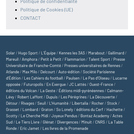
Politique de confidentialité
Politique de Cookies (UE)
CONTACT
Solar
/
Hugo Sport
/
L’Équipe
/
Kennes les 3AS
/
Marabout
/
Gallimard
/
Mareuil
/
Amphora
/
Petit à Petit
/
Flammarion
/
Talent Sport
/
Presse
Universitaire de Franche-Comté
/
Presses universitaires de Rennes
/
Atlande
/
Max Milo
/
Delcourt
/
Auto-édition
/
Société Parisienne
d'Édition
/
Les Cahiers du football
/
Paulsen
/
Le Pas d’Oiseau
/
Lucarne
opposée
/
Futuropolis
/
En Exergue
/
JC Lattès
/
Ouest-France
/
éditions du Volcan
/
La Geste
/
Éditions midi-pyrénéennes
/
Calmann-
Lévy
/
Robert Laffont
/
Dupuis
/
Les Pérégrines
/
La Découverte
/
Détour
/
Rivages
/
Seuil
/
L'Humanité
/
Libertalia
/
Rocher
/
Stock
/
Grasset
/
Lombard
/
Graton
/
So Lonely
/
éditions du Cerf
/
Hachette
/
Scotty
/
Le Cherche Midi
/
Joyeux Pendus
/
Bontaz Academy
/
Actes
Sud
/
Le Tiers Livre
/
Glénat
/
Divergences
/
Minuit
/
CNRS
/
La Table
Ronde
/
Eric Jamet
/
Les livres de la Promenade