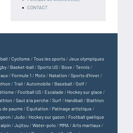
CONTACT
ball
/
Cyclisme
/
Tous les sports
/
Jeux olympiques
gby
/
Basket-ball
/
Sports US
/
Boxe
/
Tennis
/
eaux
/
Formule 1
/
Moto
/
Natation
/
Sports d'hiver
/
athon
/
Trail
/
Automobile
/
Baseball
/
Golf
/
létisme
/
Football US
/
Escalade
/
Hockey sur glace
/
athlon
/
Saut à la perche
/
Surf
/
Handball
/
Biathlon
u de paume
/
Équitation
/
Patinage artistique
/
ngeon
/
Judo
/
Hockey sur gazon
/
Football gaélique
 alpin
/
Jujitsu
/
Water-polo
/
MMA
/
Arts martiaux
/