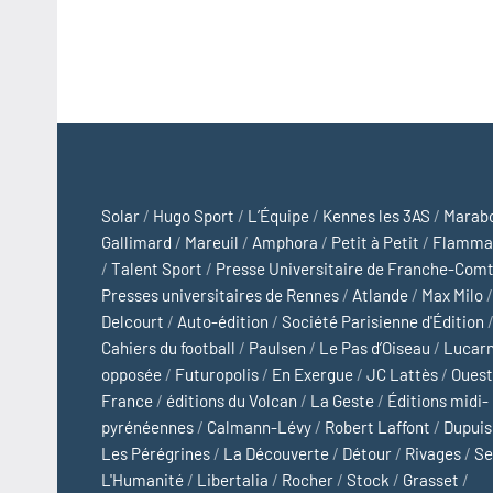
Solar
/
Hugo Sport
/
L’Équipe
/
Kennes les 3AS
/
Marab
Gallimard
/
Mareuil
/
Amphora
/
Petit à Petit
/
Flamma
/
Talent Sport
/
Presse Universitaire de Franche-Com
Presses universitaires de Rennes
/
Atlande
/
Max Milo
/
Delcourt
/
Auto-édition
/
Société Parisienne d'Édition
Cahiers du football
/
Paulsen
/
Le Pas d’Oiseau
/
Lucar
opposée
/
Futuropolis
/
En Exergue
/
JC Lattès
/
Ouest
France
/
éditions du Volcan
/
La Geste
/
Éditions midi-
pyrénéennes
/
Calmann-Lévy
/
Robert Laffont
/
Dupuis
Les Pérégrines
/
La Découverte
/
Détour
/
Rivages
/
Se
L'Humanité
/
Libertalia
/
Rocher
/
Stock
/
Grasset
/