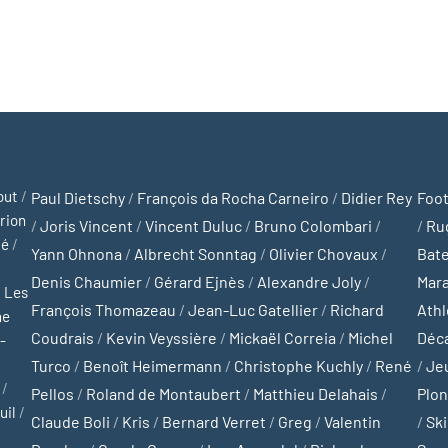
out
/
Paul Dietschy
/
François da Rocha Carneiro
/
Didier Rey
Foot
rion
/
Joris Vincent
/
Vincent Duluc
/
Bruno Colombari
/
/
Ru
té
/
Yann Ohnona
/
Albrecht Sonntag
/
Olivier Chovaux
/
Bat
Denis Chaumier
/
Gérard Ejnès
/
Alexandre Joly
/
Mar
/
Les
François Thomazeau
/
Jean-Luc Gatellier
/
Richard
Ath
ne
Coudrais
/
Kevin Veyssière
/
Mickaël Correia
/
Michel
Déc
-
Turco
/
Benoît Heimermann
/
Christophe Kuchly
/
René
/
Je
/
Pellos
/
Roland de Montaubert
/
Matthieu Delahais
/
Plo
uil
/
Claude Boli
/
Kris
/
Bernard Verret
/
Greg
/
Valentin
/
Ski