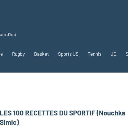
jourd'hui
me
Rugby
Basket
Sports US
Tennis
JO
S
LES 100 RECETTES DU SPORTIF (Nouchka
Simic)