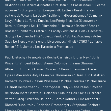
d'Édition
/
Les Cahiers du football
/
Paulsen
/
Le Pas d’Oiseau
/
Lucarne
opposée
/
Futuropolis
/
En Exergue
/
JC Lattès
/
Ouest-France
/
éditions du Volcan
/
La Geste
/
Éditions midi-pyrénéennes
/
Calmann-
Lévy
/
Robert Laffont
/
Dupuis
/
Les Pérégrines
/
La Découverte
/
Détour
/
Rivages
/
Seuil
/
L'Humanité
/
Libertalia
/
Rocher
/
Stock
/
Grasset
/
Lombard
/
Graton
/
So Lonely
/
éditions du Cerf
/
Hachette
/
Scotty
/
Le Cherche Midi
/
Joyeux Pendus
/
Bontaz Academy
/
Actes
Sud
/
Le Tiers Livre
/
Glénat
/
Divergences
/
Minuit
/
CNRS
/
La Table
Ronde
/
Eric Jamet
/
Les livres de la Promenade
Paul Dietschy
/
François da Rocha Carneiro
/
Didier Rey
/
Joris
Vincent
/
Vincent Duluc
/
Bruno Colombari
/
Yann Ohnona
/
Albrecht Sonntag
/
Olivier Chovaux
/
Denis Chaumier
/
Gérard
Ejnès
/
Alexandre Joly
/
François Thomazeau
/
Jean-Luc Gatellier
/
Richard Coudrais
/
Kevin Veyssière
/
Mickaël Correia
/
Michel Turco
/
Benoît Heimermann
/
Christophe Kuchly
/
René Pellos
/
Roland
de Montaubert
/
Matthieu Delahais
/
Claude Boli
/
Kris
/
Bernard
Verret
/
Greg
/
Valentin Deudon
/
Carole Gomez
/
Luc Arrondel
/
Richard Duhautois
/
Christian Bromberger
/
Stéphane Gachet
/
Nicolas Kssis-Martov
/
Mejdaline Mhiri
/
Stéphane Cohen
/
Julien