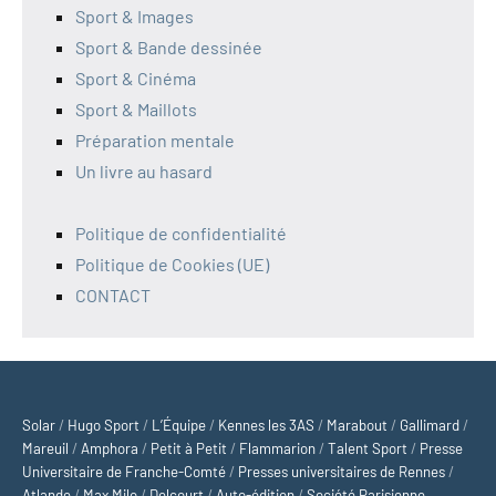
Sport & Images
Sport & Bande dessinée
Sport & Cinéma
Sport & Maillots
Préparation mentale
Un livre au hasard
Politique de confidentialité
Politique de Cookies (UE)
CONTACT
Solar
/
Hugo Sport
/
L’Équipe
/
Kennes les 3AS
/
Marabout
/
Gallimard
/
Mareuil
/
Amphora
/
Petit à Petit
/
Flammarion
/
Talent Sport
/
Presse
Universitaire de Franche-Comté
/
Presses universitaires de Rennes
/
Atlande
/
Max Milo
/
Delcourt
/
Auto-édition
/
Société Parisienne