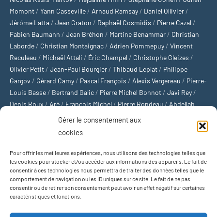
Momont
/
Yann Casseville
/
Arnaud Ramsay
/
Daniel Ollivier
/
Jérôme Latta
/
Jean Graton
/
Raphaël Cosmidis
/
Pierre Cazal
/
Fabien Baumann
/
Jean Bréhon
/
Martine Benammar
/
Christian
Laborde
/
Christian Montaignac
/
Adrien Pommepuy
/
Vincent
Reculeau
/
Michaël Attali
/
Éric Champel
/
Christophe Gleizes
/
Olivier Petit
/
Jean-Paul Bourgier
/
Thibaud Leplat
/
Philippe
Gargov
/
Gérard Camy
/
Pascal François
/
Alexis Vergereau
/
Pierre-
Louis Basse
/
Bertrand Galic
/
Pierre Michel Bonnot
/
Javi Rey
/
Denis Roux
/
Aré
/
François Michel
/
Pierre Rondeau
/
Abdellah
Boulma
/
Michaël Delépine
/
Stéphane Mourlane
/
Sébastien
Gérer le consentement aux
Thibault
/
Yvan Gastaut
/
Xavier Breuil
/
Marcelin Chamoin
/
cookies
Philippe Tétart
Pour offrir les meilleures expériences, nous utilisons des technologies telles que
Football
/
Cyclisme
/
Tous les sports
/
Jeux olympiques
/
Rugby
/
les cookies pour stocker et/ou accéder aux informations des appareils. Le fait de
consentir à ces technologies nous permettra de traiter des données telles que le
Basket-ball
/
Sports US
/
Boxe
/
Tennis
/
Bateaux
/
Formule 1
/
comportement de navigation ou les ID uniques sur ce site. Le fait de ne pas
Moto
/
Natation
/
Sports d'hiver
/
Marathon
/
Trail
/
Automobile
/
consentir ou de retirer son consentement peut avoir un effet négatif sur certaines
Baseball
/
Golf
/
Athlétisme
/
Football US
/
Escalade
/
Hockey sur
caractéristiques et fonctions.
glace
/
Décathlon
/
Saut à la perche
/
Surf
/
Handball
/
Biathlon
/